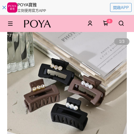
POYA寶雅
開啟APP
立刻使用官方APP
0
1
/
3