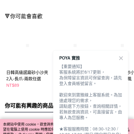
🔻你可能會喜歡
POYA 寶雅
【重要通知】
客服系統將於8/17更新，
日韓高級感磨砂小沙夾
日韓高級感磨砂小沙夾
日韓高級感磨砂
為保障留言資訊可保留查詢，請先
2入-長爪-兩款任選
2入-南瓜爪-兩款任選
2入-交叉-小香風
登入會員帳號留言。
NT$89
NT$89
NT$89
歡迎來到寶雅線上客服系統。為加
速處理您的需求，
你可能有興趣的商品
全站排行
請點選下方按鈕，查詢相關詳情，
若無欲查詢資訊，可直接留言，由
專人為您服務。
本網站中使用 cookie，欲查詢有關本網站使用 cookie 方式之詳情，及若您不希
★客服服務時間：08:30-12:30 /
熱門標籤
望在電腦上使用 cookie 時應如何變更電腦的 cookie 設定，請參閱本網站「
隱私