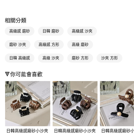
超商取貨付款
LINE Pay
相關分類
Apple Pay
高級感 磨砂
日韓 磨砂
高級感 沙夾
街口支付
磨砂 沙夾
高級感 方形
高級 磨砂
悠遊付
日韓 高級感
高級 沙夾
磨砂 方形
沙夾 方形
Google Pay
AFTEE先享後付
🔻你可能會喜歡
相關說明
【關於「AFTEE先享後付」】
即享券
AFTEE先享後付是「在收到商品之後才付款」的支付方式。 讓您購物簡單
便利好安心！
１．簡單：不需註冊會員、不需綁卡、不需儲值。
運送方式
２．便利：只要手機號碼，簡訊認證，即可結帳。
３．安心：先確認商品／服務後，再付款。
全家取貨付款
每筆NT$65，滿NT$390(含以上)免運費
【「AFTEE先享後付」結帳流程】
１．於結帳方式選擇「AFTEE先享後付」後，將跳轉至「AFTEE先享後付」
日韓高級感磨砂小沙夾
日韓高級感磨砂小沙夾
日韓高級感磨砂
付款後全家取貨
結帳頁面，進行簡訊認證並確認金額後，即可完成結帳。