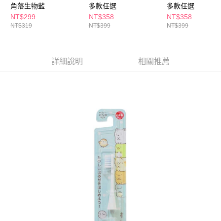
ATM／網路銀行／等多元方式進行付款，方視為交易完成。
角落生物藍
多款任選
多款任選
萊爾富取貨付款
※ 請注意：結帳手續完成當下不需立刻繳費，但若您需要取消訂單，請聯絡
NT$299
NT$358
NT$358
每筆NT$65，滿NT$490(含以上)免運費
購買商品的店家。未經商家同意取消之訂單仍視為有效，需透過AFTEE先享
NT$319
NT$399
NT$399
後付繳納相關費用。
付款後萊爾富取貨
※ 交易是否成功請以「AFTEE先享後付 」之結帳頁面顯示為準，若有關於
是否繳費成功／繳費後需取消欲退款等相關疑問，請聯繫「AFTEE先享後付
每筆NT$65，滿NT$490(含以上)免運費
客戶支援中心」
https://netprotections.freshdesk.com/support/home
詳細說明
相關推薦
7-11取貨付款
【注意事項】
１．透過由恩沛科技股份有限公司提供之「AFTEE先享後付」服務完成之交
每筆NT$65，滿NT$490(含以上)免運費
易，需依本服務之必要範圍內提供個人資料，並將交易相關給付款項請求債
權轉讓予恩沛科技股份有限公司。
付款後7-11取貨
２．關於個人資料處理事宜，請瀏覽以下網址：
每筆NT$65，滿NT$490(含以上)免運費
https://aftee.tw/terms/#terms3
３．未成年的使用者請事先徵得法定代理人或監護人之同意方可使用
宅配(本島)
「AFTEE先享後付」，若未經同意申辦者引起之損失，本公司不負相關責
任。
每筆NT$100，滿NT$790(含以上)免運費
４．使用「AFTEE先享後付」時，將依據個別帳號之用戶狀況，依本公司即
時審查核予不同之上限額度；若仍有額度不足之情形，本公司將視審查結果
付款後寶雅門市自取(由倉庫統一出貨)
請求用戶進行身份認證。
每筆NT$80，滿NT$290(含以上)免運費
５．嚴禁一人註冊多個帳號或使用他人資訊註冊。若發現惡意使用之情形，
恩沛科技股份有限公司將有權停止該用戶之使用額度並採取法律行動。