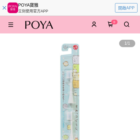
POYA寶雅
開啟APP
立刻使用官方APP
0
1
/
1