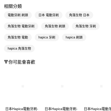
LINE Pay
相關分類
Apple Pay
電動牙刷 刷頭
日本 電動牙刷
角落生物 日本
街口支付
角落生物 電動牙刷
角落生物 刷頭
角落生物 牙刷
悠遊付
角落生物 電動
hapica 牙刷
hapica 刷頭
Google Pay
AFTEE先享後付
hapica 角落生物
相關說明
【關於「AFTEE先享後付」】
🔻你可能會喜歡
即享券
AFTEE先享後付是「在收到商品之後才付款」的支付方式。 讓您購物簡單
便利好安心！
１．簡單：不需註冊會員、不需綁卡、不需儲值。
運送方式
２．便利：只要手機號碼，簡訊認證，即可結帳。
３．安心：先確認商品／服務後，再付款。
全家取貨付款
每筆NT$65，滿NT$390(含以上)免運費
【「AFTEE先享後付」結帳流程】
１．於結帳方式選擇「AFTEE先享後付」後，將跳轉至「AFTEE先享後付」
付款後全家取貨
結帳頁面，進行簡訊認證並確認金額後，即可完成結帳。
２．訂單成立數日內，您將收到繳費通知簡訊。
每筆NT$65，滿NT$390(含以上)免運費
３．收到繳費通知簡訊後14天內，點擊此簡訊中的連結，可透過四大超商／
日本Hapica電動牙刷-
日本Hapica電動牙刷-
日本Hapica電動