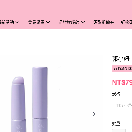
最新活動
會員優惠
品牌旗艦館
領取折價券
好物
郭小妞
超取滿NT$
NT$7
規格
T07不
數量