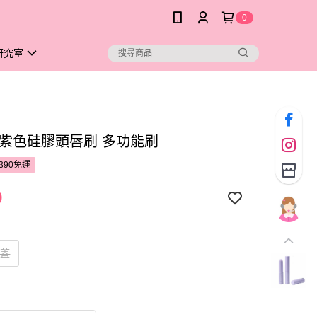
0
研究室
 紫色硅膠頭唇刷 多功能刷
390免運
9
帶蓋