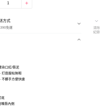
送方式
390免運
清除
紀錄
次付款
付款
 暈染口紅/唇泥
- 打造服帖無暇
- 不髒手方便快速
打底
塗到嘴唇內側