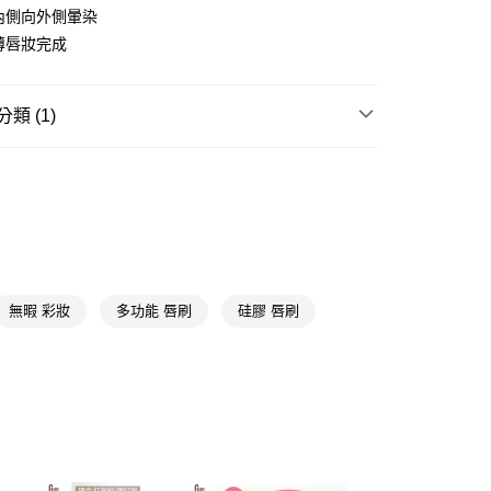
y
從內側向外側暈染
輕薄唇妝完成
享後付
FTEE先享後付」】
類 (1)
先享後付是「在收到商品之後才付款」的支付方式。 讓您購物簡單
心！
彩妝工具
刷具/清潔液
：不需註冊會員、不需綁卡、不需儲值。
：只要手機號碼，簡訊認證，即可結帳。
：先確認商品／服務後，再付款。
付款
EE先享後付」結帳流程】
5，滿NT$390(含以上)免運費
方式選擇「AFTEE先享後付」後，將跳轉至「AFTEE先享後
頁面，進行簡訊認證並確認金額後，即可完成結帳。
家取貨
成立數日內，您將收到繳費通知簡訊。
無暇 彩妝
多功能 唇刷
硅膠 唇刷
費通知簡訊後14天內，點擊此簡訊中的連結，可透過四大超商
5，滿NT$390(含以上)免運費
網路銀行／等多元方式進行付款，方視為交易完成。
：結帳手續完成當下不需立刻繳費，但若您需要取消訂單，請聯
貨付款
的店家。未經商家同意取消之訂單仍視為有效，需透過AFTEE
繳納相關費用。
5，滿NT$490(含以上)免運費
否成功請以「AFTEE先享後付 」之結帳頁面顯示為準，若有關於
功／繳費後需取消欲退款等相關疑問，請聯繫「AFTEE先享後
爾富取貨
援中心」
https://netprotections.freshdesk.com/support/home
5，滿NT$490(含以上)免運費