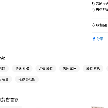
Google Pa
3) 唇刷
4) 自然
AFTEE先
相關說明
【關於「A
商品相關分
即享券
AFTEE
便利好安
時尚彩妝
１．簡單
分享
２．便利
運送方式
３．安心
全家取貨
【「AFT
分類
每筆NT$6
１．於結帳
付」結帳
付款後全
２．訂單
彩妝
快速 彩妝
潤唇 彩妝
快速 紫色
彩妝 紫色
３．收到繳
每筆NT$6
／ATM／
能 唇膏
硅膠 多功能
※ 請注意
萊爾富取
絡購買商品
先享後付
每筆NT$6
※ 交易是
是否繳費成
付款後萊
可能會喜歡
付客戶支
每筆NT$6