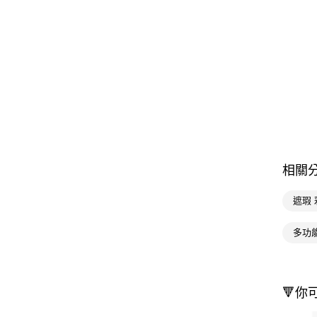
相關
遮瑕 
多功
🔻你