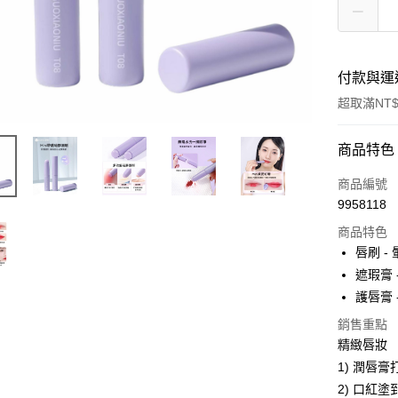
付款與運
超取滿NT$
付款方式
商品特色
POYA支付
商品編號
9958118
信用卡一
商品特色
超商取貨
唇刷 -
遮瑕膏 
LINE Pay
護唇膏 
Apple Pay
銷售重點
精緻唇妝
街口支付
1) 潤唇膏
悠遊付
2) 口紅