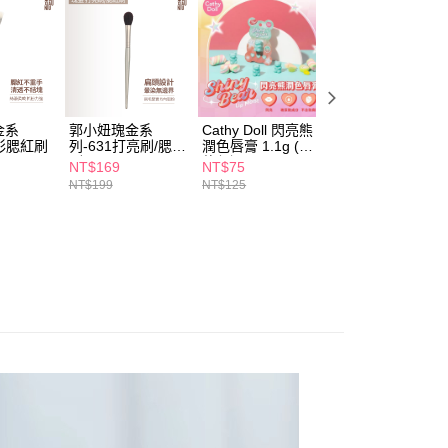
項】
付款
恩沛科技股份有限公司提供之「AFTEE先享後付」服務完成之
依本服務之必要範圍內提供個人資料，並將交易相關給付款項請
5，滿NT$490(含以上)免運費
讓予恩沛科技股份有限公司。
個人資料處理事宜，請瀏覽以下網址：
1取貨
ee.tw/terms/#terms3
5，滿NT$490(含以上)免運費
年的使用者請事先徵得法定代理人或監護人之同意方可使用
金系
郭小妞瑰金系
Cathy Doll 閃亮熊
凱婷 怪獸級微發
E先享後付」，若未經同意申辦者引起之損失，本公司不負相關責
點彩腮紅刷
列-631打亮刷/腮紅
潤色唇膏 1.1g (多
持色唇膏3g-多款
刷
款任選)
任選
NT$169
NT$75
NT$366
AFTEE先享後付」時，將依據個別帳號之用戶狀況，依本公司
00，滿NT$790(含以上)免運費
NT$199
NT$125
NT$430
核予不同之上限額度；若仍有額度不足之情形，本公司將視審查
用戶進行身份認證。
門市自取(由倉庫統一出貨)
一人註冊多個帳號或使用他人資訊註冊。若發現惡意使用之情
0，滿NT$290(含以上)免運費
科技股份有限公司將有權停止該用戶之使用額度並採取法律行