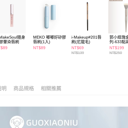
【注意事
7-11取貨
１．透過由
交易，需
每筆NT$6
求債權轉
２．關於
付款後7-1
https://aft
每筆NT$6
３．未成
MakeSoul隨身
MEKO 嘟嘟好矽膠
i-Makeup#201唇
郭小妞瑰
「AFTE
膠暈染唇刷
唇刷(1入)
刷(尼龍毛)
列-633
宅配(本島)
任。
T$89
NT$89
NT$69
NT$199
４．使用「
每筆NT$1
NT$139
NT$250
即時審查
結果請求
付款後寶雅
５．嚴禁
每筆NT$8
形，恩沛
動。
說明
商品規格
相關推薦