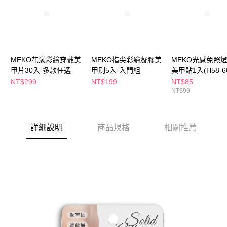
ATM／網路銀行／等多元方式進行付款，方視為交易完成。
萊爾富取貨付款
※ 請注意：結帳手續完成當下不需立刻繳費，但若您需要取消訂單，請聯絡
每筆NT$65，滿NT$490(含以上)免運費
購買商品的店家。未經商家同意取消之訂單仍視為有效，需透過AFTEE先享
後付繳納相關費用。
付款後萊爾富取貨
※ 交易是否成功請以「AFTEE先享後付 」之結帳頁面顯示為準，若有關於
是否繳費成功／繳費後需取消欲退款等相關疑問，請聯繫「AFTEE先享後付
每筆NT$65，滿NT$490(含以上)免運費
MEKO花漾彩繪穿戴美
MEKO指尖彩繪凝膠美
MEKO光感免照
客戶支援中心」
https://netprotections.freshdesk.com/support/home
甲片30入-多款任選
甲刷5入-入門組
美甲貼1入(H58-6
7-11取貨付款
【注意事項】
款任選
NT$299
NT$199
NT$85
１．透過由恩沛科技股份有限公司提供之「AFTEE先享後付」服務完成之交
每筆NT$65，滿NT$490(含以上)免運費
NT$99
易，需依本服務之必要範圍內提供個人資料，並將交易相關給付款項請求債
權轉讓予恩沛科技股份有限公司。
付款後7-11取貨
２．關於個人資料處理事宜，請瀏覽以下網址：
每筆NT$65，滿NT$490(含以上)免運費
https://aftee.tw/terms/#terms3
詳細說明
商品規格
相關推薦
３．未成年的使用者請事先徵得法定代理人或監護人之同意方可使用
宅配(本島)
「AFTEE先享後付」，若未經同意申辦者引起之損失，本公司不負相關責
任。
每筆NT$100，滿NT$790(含以上)免運費
４．使用「AFTEE先享後付」時，將依據個別帳號之用戶狀況，依本公司即
時審查核予不同之上限額度；若仍有額度不足之情形，本公司將視審查結果
付款後寶雅門市自取(由倉庫統一出貨)
請求用戶進行身份認證。
每筆NT$80，滿NT$290(含以上)免運費
５．嚴禁一人註冊多個帳號或使用他人資訊註冊。若發現惡意使用之情形，
恩沛科技股份有限公司將有權停止該用戶之使用額度並採取法律行動。