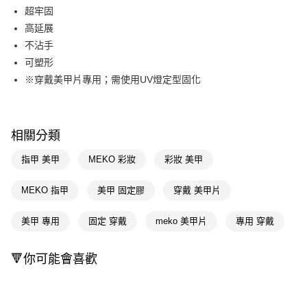
LINE Pay
超牢固
高延展
Apple Pay
不沾手
街口支付
可塑形
※穿戴美甲片專用；需使用UV燈定型固化
悠遊付
Google Pay
AFTEE先享後付
相關分類
相關說明
指甲 美甲
MEKO 彩妝
彩妝 美甲
【關於「AFTEE先享後付」】
即享券
AFTEE先享後付是「在收到商品之後才付款」的支付方式。 讓您購物簡單
MEKO 指甲
美甲 固定膠
穿戴 美甲片
便利好安心！
１．簡單：不需註冊會員、不需綁卡、不需儲值。
運送方式
２．便利：只要手機號碼，簡訊認證，即可結帳。
美甲 專用
固定 穿戴
meko 美甲片
專用 穿戴
３．安心：先確認商品／服務後，再付款。
全家取貨付款
每筆NT$65，滿NT$390(含以上)免運費
【「AFTEE先享後付」結帳流程】
🔻你可能會喜歡
１．於結帳方式選擇「AFTEE先享後付」後，將跳轉至「AFTEE先享後付」
付款後全家取貨
結帳頁面，進行簡訊認證並確認金額後，即可完成結帳。
２．訂單成立數日內，您將收到繳費通知簡訊。
每筆NT$65，滿NT$390(含以上)免運費
３．收到繳費通知簡訊後14天內，點擊此簡訊中的連結，可透過四大超商／