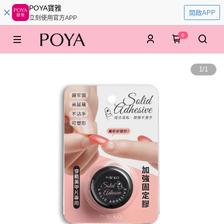
POYA寶雅
開啟APP
立刻使用官方APP
0
1
/
1