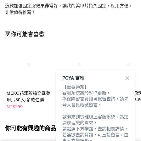
這款加強固定膠效果非常好，讓我的美甲片持久固定，應用方便，
非常值得推薦！
🔻你可能會喜歡
POYA 寶雅
【重要通知】
客服系統將於8/17更新，
MEKO花漾彩繪穿戴美
MEKO指尖彩繪凝膠美
MEKO光感免照
為保障留言資訊可保留查詢，請先
甲片30入-多款任選
甲刷5入-入門組
美甲貼1入(H58-6
登入會員帳號留言。
款任選
NT$299
NT$199
NT$85
NT$99
歡迎來到寶雅線上客服系統。為加
速處理您的需求，
你可能有興趣的商品
全站排行
請點選下方按鈕，查詢相關詳情，
若無欲查詢資訊，可直接留言，由
專人為您服務。