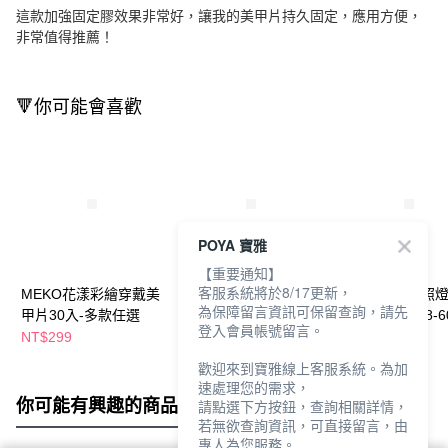
這款加強固定膠效果非常好，讓我的美甲片持久固定，應用方便，
非常值得推薦！
🔻你可能會喜歡
POYA 寶雅
【重要通知】
客服系統將於8/17更新，
MEKO花漾彩繪穿戴美
MEKO指尖彩繪凝膠美
MEKO光感免照
為保障留言資訊可保留查詢，請先
甲片30入-多款任選
甲刷5入-入門組
美甲貼1入(H58-6
登入會員帳號留言。
款任選
NT$299
NT$199
NT$85
NT$99
歡迎來到寶雅線上客服系統。為加
速處理您的需求，
你可能有興趣的商品
全站排行
請點選下方按鈕，查詢相關詳情，
若無欲查詢資訊，可直接留言，由
專人為您服務。