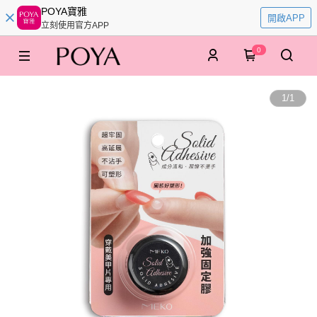
POYA寶雅
開啟APP
立刻使用官方APP
0
1
/
1