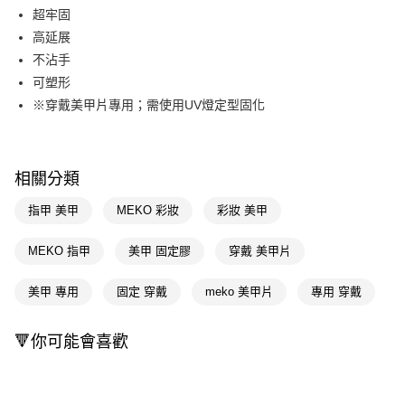
LINE Pay
超牢固
高延展
Apple Pay
不沾手
街口支付
可塑形
※穿戴美甲片專用；需使用UV燈定型固化
悠遊付
Google Pay
AFTEE先享後付
相關分類
相關說明
指甲 美甲
MEKO 彩妝
彩妝 美甲
【關於「AFTEE先享後付」】
即享券
AFTEE先享後付是「在收到商品之後才付款」的支付方式。 讓您購物簡單
MEKO 指甲
美甲 固定膠
穿戴 美甲片
便利好安心！
１．簡單：不需註冊會員、不需綁卡、不需儲值。
運送方式
２．便利：只要手機號碼，簡訊認證，即可結帳。
美甲 專用
固定 穿戴
meko 美甲片
專用 穿戴
３．安心：先確認商品／服務後，再付款。
全家取貨付款
每筆NT$65，滿NT$390(含以上)免運費
【「AFTEE先享後付」結帳流程】
🔻你可能會喜歡
１．於結帳方式選擇「AFTEE先享後付」後，將跳轉至「AFTEE先享後付」
付款後全家取貨
結帳頁面，進行簡訊認證並確認金額後，即可完成結帳。
２．訂單成立數日內，您將收到繳費通知簡訊。
每筆NT$65，滿NT$390(含以上)免運費
３．收到繳費通知簡訊後14天內，點擊此簡訊中的連結，可透過四大超商／