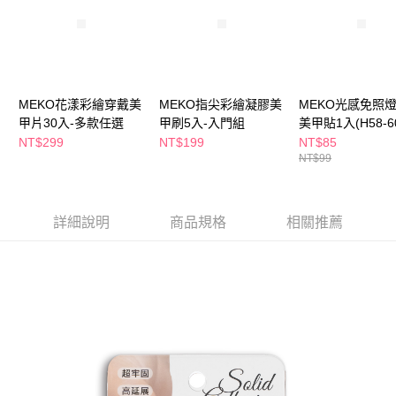
ATM／網路銀行／等多元方式進行付款，方視為交易完成。
萊爾富取貨付款
※ 請注意：結帳手續完成當下不需立刻繳費，但若您需要取消訂單，請聯絡
每筆NT$65，滿NT$490(含以上)免運費
購買商品的店家。未經商家同意取消之訂單仍視為有效，需透過AFTEE先享
後付繳納相關費用。
付款後萊爾富取貨
※ 交易是否成功請以「AFTEE先享後付 」之結帳頁面顯示為準，若有關於
是否繳費成功／繳費後需取消欲退款等相關疑問，請聯繫「AFTEE先享後付
每筆NT$65，滿NT$490(含以上)免運費
MEKO花漾彩繪穿戴美
MEKO指尖彩繪凝膠美
MEKO光感免照
客戶支援中心」
https://netprotections.freshdesk.com/support/home
甲片30入-多款任選
甲刷5入-入門組
美甲貼1入(H58-6
7-11取貨付款
【注意事項】
款任選
NT$299
NT$199
NT$85
１．透過由恩沛科技股份有限公司提供之「AFTEE先享後付」服務完成之交
每筆NT$65，滿NT$490(含以上)免運費
NT$99
易，需依本服務之必要範圍內提供個人資料，並將交易相關給付款項請求債
權轉讓予恩沛科技股份有限公司。
付款後7-11取貨
２．關於個人資料處理事宜，請瀏覽以下網址：
每筆NT$65，滿NT$490(含以上)免運費
https://aftee.tw/terms/#terms3
詳細說明
商品規格
相關推薦
３．未成年的使用者請事先徵得法定代理人或監護人之同意方可使用
宅配(本島)
「AFTEE先享後付」，若未經同意申辦者引起之損失，本公司不負相關責
任。
每筆NT$100，滿NT$790(含以上)免運費
４．使用「AFTEE先享後付」時，將依據個別帳號之用戶狀況，依本公司即
時審查核予不同之上限額度；若仍有額度不足之情形，本公司將視審查結果
付款後寶雅門市自取(由倉庫統一出貨)
請求用戶進行身份認證。
每筆NT$80，滿NT$290(含以上)免運費
５．嚴禁一人註冊多個帳號或使用他人資訊註冊。若發現惡意使用之情形，
恩沛科技股份有限公司將有權停止該用戶之使用額度並採取法律行動。