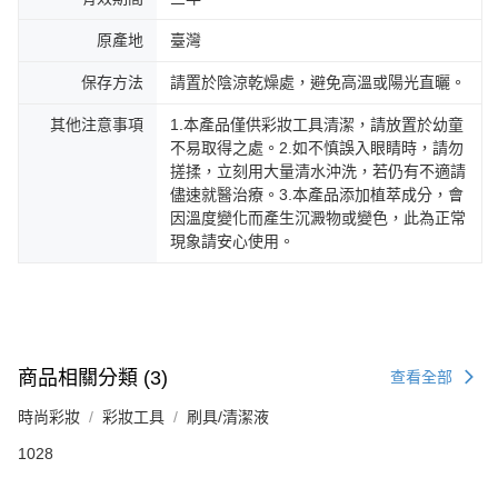
原產地
臺灣
保存方法
請置於陰涼乾燥處，避免高溫或陽光直曬。
其他注意事項
1.本產品僅供彩妝工具清潔，請放置於幼童
不易取得之處。2.如不慎誤入眼睛時，請勿
搓揉，立刻用大量清水沖洗，若仍有不適請
儘速就醫治療。3.本產品添加植萃成分，會
因溫度變化而產生沉澱物或變色，此為正常
現象請安心使用。
商品相關分類 (3)
查看全部
時尚彩妝
彩妝工具
刷具/清潔液
1028