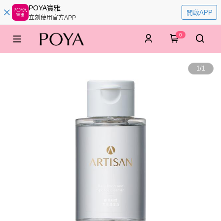
POYA寶雅
開啟APP
立刻使用官方APP
0
1
/
1