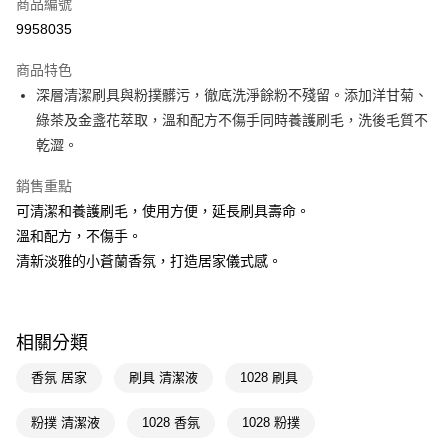
商品編號
LINE Pay
9958035
Apple Pay
商品特色
街口支付
深層清潔刷具與粉撲髒污，徹底洗淨餘粉不殘留。添加洋甘菊、
悠遊付
綠茶及金盞花萃取，溫和配方不傷手同時養護刷毛，洗後毛質不
乾澀。
Google Pay
銷售重點
AFTEE先享後付
可清潔和養護刷毛，使用方便，延長刷具壽命。
相關說明
溫和配方，不傷手。
【關於「AFTEE先享後付」】
即享券
AFTEE先享後付是「在收到商品之後才付款」的支付方式。 讓您購物簡單
清新淡雅的小蒼蘭香氛，打造居家儀式感。
便利好安心！
１．簡單：不需註冊會員、不需綁卡、不需儲值。
運送方式
２．便利：只要手機號碼，簡訊認證，即可結帳。
３．安心：先確認商品／服務後，再付款。
全家取貨付款
相關分類
每筆NT$65，滿NT$390(含以上)免運費
【「AFTEE先享後付」結帳流程】
香氛 居家
刷具 清潔液
1028 刷具
１．於結帳方式選擇「AFTEE先享後付」後，將跳轉至「AFTEE先享後付」
付款後全家取貨
結帳頁面，進行簡訊認證並確認金額後，即可完成結帳。
２．訂單成立數日內，您將收到繳費通知簡訊。
粉撲 清潔液
1028 香氛
1028 粉撲
每筆NT$65，滿NT$390(含以上)免運費
３．收到繳費通知簡訊後14天內，點擊此簡訊中的連結，可透過四大超商／