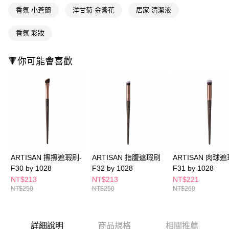
ATM／網路銀行／等多元方式進行付款，方視為交易完成。
萊爾富取貨付款
香氛 小蒼蘭
洋甘菊 金盞花
居家 清潔液
※ 請注意：結帳手續完成當下不需立刻繳費，但若您需要取消訂單，請聯絡
每筆NT$65，滿NT$490(含以上)免運費
購買商品的店家。未經商家同意取消之訂單仍視為有效，需透過AFTEE先享
後付繳納相關費用。
香氛 彩妝
付款後萊爾富取貨
※ 交易是否成功請以「AFTEE先享後付 」之結帳頁面顯示為準，若有關於
是否繳費成功／繳費後需取消欲退款等相關疑問，請聯繫「AFTEE先享後付
每筆NT$65，滿NT$490(含以上)免運費
客戶支援中心」
https://netprotections.freshdesk.com/support/home
🔻你可能會喜歡
7-11取貨付款
【注意事項】
１．透過由恩沛科技股份有限公司提供之「AFTEE先享後付」服務完成之交
每筆NT$65，滿NT$490(含以上)免運費
易，需依本服務之必要範圍內提供個人資料，並將交易相關給付款項請求債
權轉讓予恩沛科技股份有限公司。
付款後7-11取貨
２．關於個人資料處理事宜，請瀏覽以下網址：
每筆NT$65，滿NT$490(含以上)免運費
https://aftee.tw/terms/#terms3
３．未成年的使用者請事先徵得法定代理人或監護人之同意方可使用
宅配(本島)
「AFTEE先享後付」，若未經同意申辦者引起之損失，本公司不負相關責
任。
每筆NT$100，滿NT$790(含以上)免運費
ARTISAN 擦擦遮瑕刷-
ARTISAN 指腹遮瑕刷
ARTISAN 肉球
４．使用「AFTEE先享後付」時，將依據個別帳號之用戶狀況，依本公司即
F30 by 1028
F32 by 1028
F31 by 1028
時審查核予不同之上限額度；若仍有額度不足之情形，本公司將視審查結果
付款後寶雅門市自取(由倉庫統一出貨)
請求用戶進行身份認證。
NT$213
NT$213
NT$221
每筆NT$80，滿NT$290(含以上)免運費
５．嚴禁一人註冊多個帳號或使用他人資訊註冊。若發現惡意使用之情形，
NT$250
NT$250
NT$260
恩沛科技股份有限公司將有權停止該用戶之使用額度並採取法律行動。
詳細說明
商品規格
相關推薦