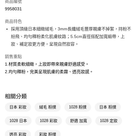
商品編號
LINE Pay
9958031
Apple Pay
商品特色
街口支付
採用頂級日本細緻絨毛，3mm長纖絨毛豐厚親膚不掉絮，持粉不
悠遊付
紛飛、均勻釋粉柔化肌膚紋路；5.5cm直徑搭配加寬緞帶，上
妝、補定妝更方便，呈現自然妝容。
Google Pay
銷售重點
AFTEE先享後付
1.材質柔軟細緻，上妝即帶來親膚舒適感受。
相關說明
2.均勻釋粉，完美呈現肌膚的柔霧、透亮妝感。
【關於「AFTEE先享後付」】
即享券
AFTEE先享後付是「在收到商品之後才付款」的支付方式。 讓您購物簡單
便利好安心！
１．簡單：不需註冊會員、不需綁卡、不需儲值。
運送方式
２．便利：只要手機號碼，簡訊認證，即可結帳。
相關分類
３．安心：先確認商品／服務後，再付款。
全家取貨付款
日本 彩妝
絨毛 粉撲
1028 粉撲
日本 粉撲
每筆NT$65，滿NT$390(含以上)免運費
【「AFTEE先享後付」結帳流程】
１．於結帳方式選擇「AFTEE先享後付」後，將跳轉至「AFTEE先享後付」
付款後全家取貨
1028 日本
1028 彩妝
舒適 加寬
1028 定妝
結帳頁面，進行簡訊認證並確認金額後，即可完成結帳。
２．訂單成立數日內，您將收到繳費通知簡訊。
每筆NT$65，滿NT$390(含以上)免運費
３．收到繳費通知簡訊後14天內，點擊此簡訊中的連結，可透過四大超商／
透亮 彩妝
彩妝 粉撲