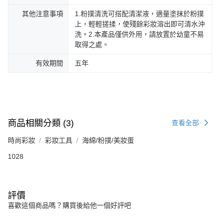
其他注意事項
1.粉撲清洗可搭配清潔液，適量塗抹於粉撲
上，輕輕搓揉，使殘餘彩妝溶出即可清水沖
洗。2.本產品僅供外用，請放置於幼童不易
取得之處。
有效期間
五年
商品相關分類 (3)
查看全部
時尚彩妝
彩妝工具
海綿/粉撲/美妝蛋
1028
評價
喜歡這個商品嗎？購買後給他一個好評吧