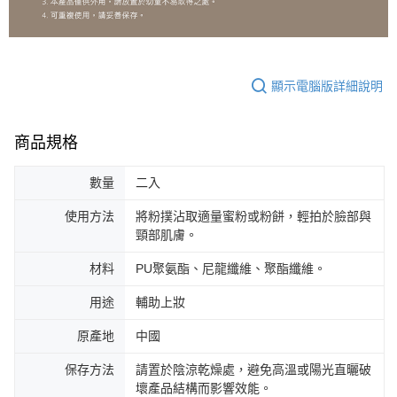
顯示電腦版詳細說明
商品規格
數量
二入
使用方法
將粉撲沾取適量蜜粉或粉餅，輕拍於臉部與
頸部肌膚。
材料
PU聚氨酯、尼龍纖維、聚酯纖維。
用途
輔助上妝
原產地
中國
保存方法
請置於陰涼乾燥處，避免高溫或陽光直曬破
壞產品結構而影響效能。