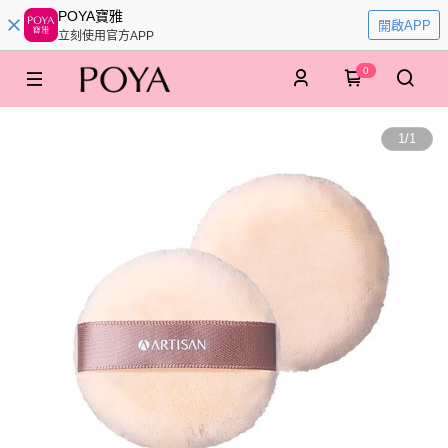
POYA寶雅
開啟APP
立刻使用官方APP
0
1
/
1