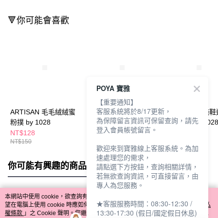
🔻你可能會喜歡
POYA 寶雅
【重要通知】
客服系統將於8/17更新，
ARTISAN 毛毛絨絨蜜
ARTISAN 小披薩定妝
ARTISAN 小拖
為保障留言資訊可保留查詢，請先
粉撲 by 1028
蜜粉撲 by 1028
手指粉撲 by 102
登入會員帳號留言。
NT$128
NT$119
NT$128
NT$150
NT$140
NT$150
歡迎來到寶雅線上客服系統。為加
速處理您的需求，
你可能有興趣的商品
全站排行
請點選下方按鈕，查詢相關詳情，
若無欲查詢資訊，可直接留言，由
專人為您服務。
本網站中使用 cookie，欲查詢有關本網站使用 cookie 方式之詳情，及若您不希
★客服服務時間：08:30-12:30 /
熱門標籤
望在電腦上使用 cookie 時應如何變更電腦的 cookie 設定，請參閱本網站「
隱私
13:30-17:30 (假日/國定假日休息)
權條款
」之 Cookie 聲明。您繼續使用本網站即表示您同意本公司得按本網站使