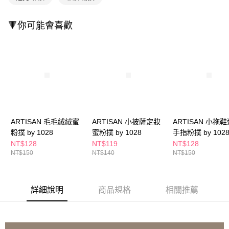
ATM／網路銀行／等多元方式進行付款，方視為交易完成。
萊爾富取貨付款
※ 請注意：結帳手續完成當下不需立刻繳費，但若您需要取消訂單，請聯絡
每筆NT$65，滿NT$490(含以上)免運費
購買商品的店家。未經商家同意取消之訂單仍視為有效，需透過AFTEE先享
🔻你可能會喜歡
後付繳納相關費用。
付款後萊爾富取貨
※ 交易是否成功請以「AFTEE先享後付 」之結帳頁面顯示為準，若有關於
是否繳費成功／繳費後需取消欲退款等相關疑問，請聯繫「AFTEE先享後付
每筆NT$65，滿NT$490(含以上)免運費
客戶支援中心」
https://netprotections.freshdesk.com/support/home
7-11取貨付款
【注意事項】
１．透過由恩沛科技股份有限公司提供之「AFTEE先享後付」服務完成之交
每筆NT$65，滿NT$490(含以上)免運費
易，需依本服務之必要範圍內提供個人資料，並將交易相關給付款項請求債
權轉讓予恩沛科技股份有限公司。
付款後7-11取貨
２．關於個人資料處理事宜，請瀏覽以下網址：
每筆NT$65，滿NT$490(含以上)免運費
ARTISAN 毛毛絨絨蜜
ARTISAN 小披薩定妝
ARTISAN 小拖
https://aftee.tw/terms/#terms3
３．未成年的使用者請事先徵得法定代理人或監護人之同意方可使用
粉撲 by 1028
蜜粉撲 by 1028
手指粉撲 by 102
宅配(本島)
「AFTEE先享後付」，若未經同意申辦者引起之損失，本公司不負相關責
NT$128
NT$119
NT$128
任。
每筆NT$100，滿NT$790(含以上)免運費
NT$150
NT$140
NT$150
４．使用「AFTEE先享後付」時，將依據個別帳號之用戶狀況，依本公司即
時審查核予不同之上限額度；若仍有額度不足之情形，本公司將視審查結果
付款後寶雅門市自取(由倉庫統一出貨)
請求用戶進行身份認證。
每筆NT$80，滿NT$290(含以上)免運費
５．嚴禁一人註冊多個帳號或使用他人資訊註冊。若發現惡意使用之情形，
詳細說明
商品規格
相關推薦
恩沛科技股份有限公司將有權停止該用戶之使用額度並採取法律行動。