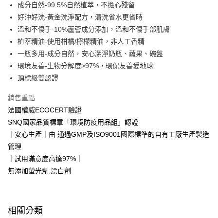
LINE Pay
成分自然-99.5%自然植萃，不擔心殘留
好沖好洗-黃金洗淨配方，清洗省水更省時
Apple Pay
溫和不傷手-10%蘆薈成分添加，溫和不傷手部肌膚
街口支付
植萃精油-使用柑橘/檸檬精油，非人工香精
一瓶多用-成分自然，安心潔淨奶瓶、蔬果、碗盤
悠遊付
環境友善-生物分解度>97%，環保友善愛地球
Google Pay
頂標級雙認證
AFTEE先享後付
銷售重點
相關說明
法國權威ECOCERT驗證
【關於「AFTEE先享後付」】
SNQ國家品質標章「環境防疫用品組」認證
即享券
AFTEE先享後付是「在收到商品之後才付款」的支付方式。 讓您購物簡單
便利好安心！
｜安心生產｜由 通過GMP及ISO9001國際標準的自有工廠生產製造
１．簡單：不需註冊會員、不需綁卡、不需儲值。
管理
運送方式
２．便利：只要手機號碼，簡訊認證，即可結帳。
｜試用滿意度高達97%｜
３．安心：先確認商品／服務後，再付款。
全家取貨付款
無添加螢光劑,漂白劑
每筆NT$65，滿NT$390(含以上)免運費
【「AFTEE先享後付」結帳流程】
１．於結帳方式選擇「AFTEE先享後付」後，將跳轉至「AFTEE先享後付」
付款後全家取貨
結帳頁面，進行簡訊認證並確認金額後，即可完成結帳。
２．訂單成立數日內，您將收到繳費通知簡訊。
每筆NT$65，滿NT$390(含以上)免運費
相關分類
３．收到繳費通知簡訊後14天內，點擊此簡訊中的連結，可透過四大超商／