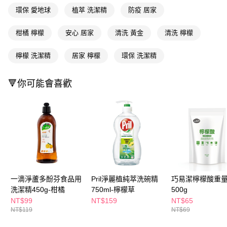
ATM／網路銀行／等多元方式進行付款，方視為交易完成。
萊爾富取貨付款
環保 愛地球
植萃 洗潔精
防疫 居家
※ 請注意：結帳手續完成當下不需立刻繳費，但若您需要取消訂單，請聯絡
每筆NT$65，滿NT$490(含以上)免運費
購買商品的店家。未經商家同意取消之訂單仍視為有效，需透過AFTEE先享
後付繳納相關費用。
柑橘 檸檬
安心 居家
清洗 黃金
清洗 檸檬
付款後萊爾富取貨
※ 交易是否成功請以「AFTEE先享後付 」之結帳頁面顯示為準，若有關於
是否繳費成功／繳費後需取消欲退款等相關疑問，請聯繫「AFTEE先享後付
每筆NT$65，滿NT$490(含以上)免運費
檸檬 洗潔精
居家 檸檬
環保 洗潔精
客戶支援中心」
https://netprotections.freshdesk.com/support/home
7-11取貨付款
【注意事項】
🔻你可能會喜歡
１．透過由恩沛科技股份有限公司提供之「AFTEE先享後付」服務完成之交
每筆NT$65，滿NT$490(含以上)免運費
易，需依本服務之必要範圍內提供個人資料，並將交易相關給付款項請求債
權轉讓予恩沛科技股份有限公司。
付款後7-11取貨
２．關於個人資料處理事宜，請瀏覽以下網址：
每筆NT$65，滿NT$490(含以上)免運費
https://aftee.tw/terms/#terms3
３．未成年的使用者請事先徵得法定代理人或監護人之同意方可使用
宅配(本島)
「AFTEE先享後付」，若未經同意申辦者引起之損失，本公司不負相關責
任。
每筆NT$100，滿NT$790(含以上)免運費
４．使用「AFTEE先享後付」時，將依據個別帳號之用戶狀況，依本公司即
時審查核予不同之上限額度；若仍有額度不足之情形，本公司將視審查結果
付款後寶雅門市自取(由倉庫統一出貨)
請求用戶進行身份認證。
一滴淨蘆多酚芬食品用
Pril淨麗植純萃洗碗精
巧易潔檸檬酸重
每筆NT$80，滿NT$290(含以上)免運費
５．嚴禁一人註冊多個帳號或使用他人資訊註冊。若發現惡意使用之情形，
洗潔精450g-柑橘
750ml-檸檬草
500g
恩沛科技股份有限公司將有權停止該用戶之使用額度並採取法律行動。
NT$99
NT$159
NT$65
NT$119
NT$69