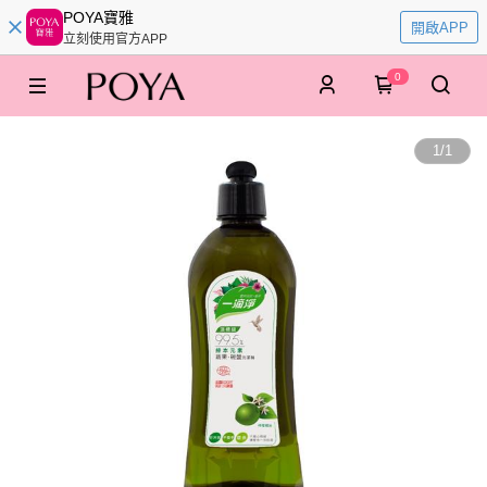
POYA寶雅
開啟APP
立刻使用官方APP
0
1
/
1