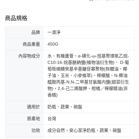
商品規格
品牌
一滴淨
商品重量
450G
內容物成分
水、有機蘆薈、α-磺化-ω-烴基聚環氧乙烷-
C10-16-烷基醚鈉鹽(植物油衍生物)、 D-葡
萄哌喃糖癸基辛基醣苷寡聚物(棕櫚油、椰
子油、玉米、小麥植萃)、檸檬酸、N-椰油
醯胺丙基-N,N-二甲基甘氨酸内鹽(甜菜衍生
物)、2,4-己二烯酸鉀、柑橘／檸檬精油(非
香精)
適用於
奶瓶、蔬果、碗盤
原產地
台灣
功效
成分自然，安心潔淨奶瓶、蔬果、碗盤