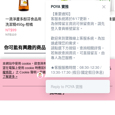
POYA 寶雅
【重要通知】
客服系統將於8/17更新，
一滴淨蘆多酚芬食品用
Pril淨麗植純萃洗碗精
巧易潔檸檬酸重
為保障留言資訊可保留查詢，請先
洗潔精450g-柑橘
750ml-檸檬草
500g
登入會員帳號留言。
NT$99
NT$159
NT$65
NT$119
NT$69
歡迎來到寶雅線上客服系統。為加
速處理您的需求，
你可能有興趣的商品
全站排行
請點選下方按鈕，查詢相關詳情，
若無欲查詢資訊，可直接留言，由
專人為您服務。
本網站中使用 cookie，欲查詢有關本網站使用 cookie 方式之詳情，及若您不希
★客服服務時間：08:30-12:30 /
熱門標籤
望在電腦上使用 cookie 時應如何變更電腦的 cookie 設定，請參閱本網站「
隱私
13:30-17:30 (假日/國定假日休息)
權條款
」之 Cookie 聲明。您繼續使用本網站即表示您同意本公司得按本網站使
用條款之 Cookie 聲明使用 cookie。
了解更多 >
Reply to POYA 寶雅
我知道了