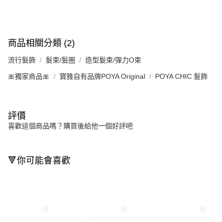
商品相關分類 (2)
流行髮飾
髮束/髮圈
造型髮束/彈力O束
🎀獨家商品🎀
寶雅自有品牌POYA Original
POYA CHIC 髮飾
評價
喜歡這個商品嗎？購買後給他一個好評吧
🔻你可能會喜歡