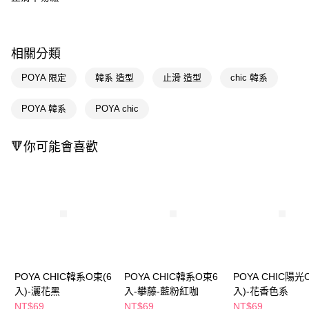
Apple Pay
街口支付
相關分類
悠遊付
POYA 限定
韓系 造型
止滑 造型
chic 韓系
Google Pay
POYA 韓系
POYA chic
AFTEE先享後付
相關說明
🔻你可能會喜歡
【關於「AFTEE先享後付」】
即享券
AFTEE先享後付是「在收到商品之後才付款」的支付方式。 讓您購物簡單
便利好安心！
１．簡單：不需註冊會員、不需綁卡、不需儲值。
運送方式
２．便利：只要手機號碼，簡訊認證，即可結帳。
３．安心：先確認商品／服務後，再付款。
全家取貨付款
每筆NT$65，滿NT$390(含以上)免運費
【「AFTEE先享後付」結帳流程】
１．於結帳方式選擇「AFTEE先享後付」後，將跳轉至「AFTEE先享後付」
付款後全家取貨
結帳頁面，進行簡訊認證並確認金額後，即可完成結帳。
POYA CHIC韓系O束(6
POYA CHIC韓系O束6
POYA CHIC陽光
２．訂單成立數日內，您將收到繳費通知簡訊。
每筆NT$65，滿NT$390(含以上)免運費
入)-灑花黑
入-攀藤-藍粉紅咖
入)-花香色系
３．收到繳費通知簡訊後14天內，點擊此簡訊中的連結，可透過四大超商／
ATM／網路銀行／等多元方式進行付款，方視為交易完成。
NT$69
NT$69
NT$69