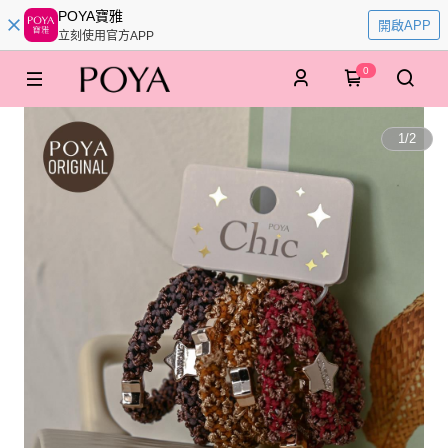
POYA寶雅
開啟APP
立刻使用官方APP
0
1
/
2