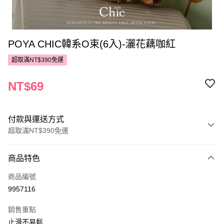
POYA CHIC韓系O束(6入)-灑花藕咖紅
超取滿NT$390免運
NT$69
付款與運送方式
超取滿NT$390免運
付款方式
商品特色
POYA支付
商品編號
信用卡一次付款
9957116
超商取貨付款
銷售重點
LINE Pay
止滑不易鬆