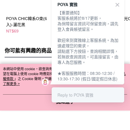
POYA 寶雅
【重要通知】
客服系統將於8/17更新，
POYA CHIC韓系O束(6
POYA CHIC韓系O束6
POYA CHIC陽光
為保障留言資訊可保留查詢，請先
入)-灑花黑
入-攀藤-藍粉紅咖
入)-花香色系
登入會員帳號留言。
NT$69
NT$69
NT$69
歡迎來到寶雅線上客服系統。為加
速處理您的需求，
你可能有興趣的商品
全站排行
請點選下方按鈕，查詢相關詳情，
若無欲查詢資訊，可直接留言，由
專人為您服務。
本網站中使用 cookie，欲查詢有關本網站使用 cookie 方式之詳情，及若您不希
★客服服務時間：08:30-12:30 /
熱門標籤
望在電腦上使用 cookie 時應如何變更電腦的 cookie 設定，請參閱本網站「
隱私
13:30-17:30 (假日/國定假日休息)
權條款
」之 Cookie 聲明。您繼續使用本網站即表示您同意本公司得按本網站使
用條款之 Cookie 聲明使用 cookie。
了解更多 >
Reply to POYA 寶雅
我知道了