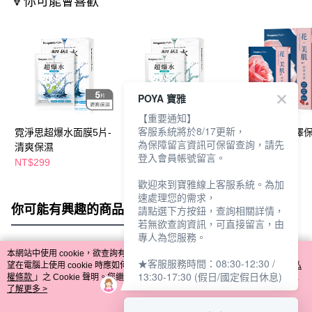
🔻你可能會喜歡
POYA 寶雅
【重要通知】
客服系統將於8/17更新，
霓淨思超爆水面膜5片-
霓淨思超爆水面膜5片-
霓淨思玫瑰潤澤
為保障留言資訊可保留查詢，請先
清爽保濕
潤澤保濕
美肌面膜6入
登入會員帳號留言。
NT$299
NT$299
NT$99
NT$299
歡迎來到寶雅線上客服系統。為加
速處理您的需求，
你可能有興趣的商品
全站排行
請點選下方按鈕，查詢相關詳情，
若無欲查詢資訊，可直接留言，由
專人為您服務。
本網站中使用 cookie，欲查詢有關本網站使用 cookie 方式之詳情，及若您不希
★客服服務時間：08:30-12:30 /
熱門標籤
望在電腦上使用 cookie 時應如何變更電腦的 cookie 設定，請參閱本網站「
隱私
13:30-17:30 (假日/國定假日休息)
權條款
」之 Cookie 聲明。您繼續使用本網站即表示您同意本公司得按本網站使
用條款之 Cookie 聲明使用 cookie。
了解更多 >