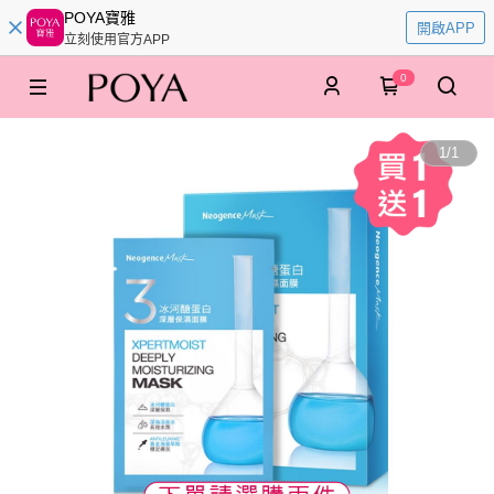
POYA寶雅
開啟APP
立刻使用官方APP
0
1
/
1