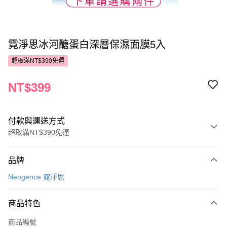
霓淨思冰河醣蛋白深層保濕面膜5入
超取滿NT$390免運
NT$399
付款與運送方式
超取滿NT$390免運
付款方式
品牌
POYA支付
Neogence 霓淨思
信用卡一次付款
商品特色
超商取貨付款
商品編號
LINE Pay