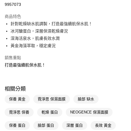
9957073
Apple Pay
商品特色
街口支付
針對乾燥缺水肌調製，打造最強續航保水肌！
悠遊付
冰河醣蛋白，深層保濕乾燥膚況
深海活泉水，肌膚長效水潤
Google Pay
黃金海藻萃取，穩定膚況
AFTEE先享後付
銷售重點
相關說明
打造最強續航保水肌！
【關於「AFTEE先享後付」】
即享券
AFTEE先享後付是「在收到商品之後才付款」的支付方式。 讓您購物簡單
便利好安心！
１．簡單：不需註冊會員、不需綁卡、不需儲值。
運送方式
２．便利：只要手機號碼，簡訊認證，即可結帳。
相關分類
３．安心：先確認商品／服務後，再付款。
全家取貨付款
保養 黃金
霓淨思 保濕面膜
臉部 缺水
每筆NT$65，滿NT$390(含以上)免運費
【「AFTEE先享後付」結帳流程】
１．於結帳方式選擇「AFTEE先享後付」後，將跳轉至「AFTEE先享後付」
付款後全家取貨
霓淨思 保養
乾燥 蛋白
NEOGENCE 保濕面膜
結帳頁面，進行簡訊認證並確認金額後，即可完成結帳。
２．訂單成立數日內，您將收到繳費通知簡訊。
每筆NT$65，滿NT$390(含以上)免運費
３．收到繳費通知簡訊後14天內，點擊此簡訊中的連結，可透過四大超商／
保養 蛋白
臉部 蛋白
深層 蛋白
長效 黃金
ATM／網路銀行／等多元方式進行付款，方視為交易完成。