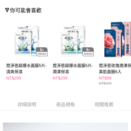
萊爾富取貨付款
※ 請注意：結帳手續完成當下不需立刻繳費，但若您需要取消訂單，請聯絡
每筆NT$65，滿NT$490(含以上)免運費
購買商品的店家。未經商家同意取消之訂單仍視為有效，需透過AFTEE先享
🔻你可能會喜歡
後付繳納相關費用。
付款後萊爾富取貨
※ 交易是否成功請以「AFTEE先享後付 」之結帳頁面顯示為準，若有關於
是否繳費成功／繳費後需取消欲退款等相關疑問，請聯繫「AFTEE先享後付
每筆NT$65，滿NT$490(含以上)免運費
客戶支援中心」
https://netprotections.freshdesk.com/support/home
7-11取貨付款
【注意事項】
１．透過由恩沛科技股份有限公司提供之「AFTEE先享後付」服務完成之交
每筆NT$65，滿NT$490(含以上)免運費
易，需依本服務之必要範圍內提供個人資料，並將交易相關給付款項請求債
權轉讓予恩沛科技股份有限公司。
付款後7-11取貨
２．關於個人資料處理事宜，請瀏覽以下網址：
每筆NT$65，滿NT$490(含以上)免運費
霓淨思超爆水面膜5片-
霓淨思超爆水面膜5片-
霓淨思玫瑰潤澤
https://aftee.tw/terms/#terms3
３．未成年的使用者請事先徵得法定代理人或監護人之同意方可使用
清爽保濕
潤澤保濕
美肌面膜6入
宅配(本島)
「AFTEE先享後付」，若未經同意申辦者引起之損失，本公司不負相關責
NT$299
NT$299
NT$99
任。
每筆NT$100，滿NT$790(含以上)免運費
NT$299
４．使用「AFTEE先享後付」時，將依據個別帳號之用戶狀況，依本公司即
時審查核予不同之上限額度；若仍有額度不足之情形，本公司將視審查結果
付款後寶雅門市自取(由倉庫統一出貨)
請求用戶進行身份認證。
每筆NT$80，滿NT$290(含以上)免運費
５．嚴禁一人註冊多個帳號或使用他人資訊註冊。若發現惡意使用之情形，
詳細說明
商品規格
相關推薦
恩沛科技股份有限公司將有權停止該用戶之使用額度並採取法律行動。