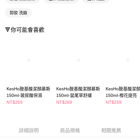
萊爾富取貨付款
※ 請注意：結帳手續完成當下不需立刻繳費，但若您需要取消訂單，請聯絡
每筆NT$65，滿NT$490(含以上)免運費
購買商品的店家。未經商家同意取消之訂單仍視為有效，需透過AFTEE先享
卸妝 洗臉
後付繳納相關費用。
付款後萊爾富取貨
※ 交易是否成功請以「AFTEE先享後付 」之結帳頁面顯示為準，若有關於
是否繳費成功／繳費後需取消欲退款等相關疑問，請聯繫「AFTEE先享後付
每筆NT$65，滿NT$490(含以上)免運費
🔻你可能會喜歡
客戶支援中心」
https://netprotections.freshdesk.com/support/home
7-11取貨付款
【注意事項】
１．透過由恩沛科技股份有限公司提供之「AFTEE先享後付」服務完成之交
每筆NT$65，滿NT$490(含以上)免運費
易，需依本服務之必要範圍內提供個人資料，並將交易相關給付款項請求債
權轉讓予恩沛科技股份有限公司。
付款後7-11取貨
２．關於個人資料處理事宜，請瀏覽以下網址：
每筆NT$65，滿NT$490(含以上)免運費
https://aftee.tw/terms/#terms3
３．未成年的使用者請事先徵得法定代理人或監護人之同意方可使用
宅配(本島)
「AFTEE先享後付」，若未經同意申辦者引起之損失，本公司不負相關責
任。
每筆NT$100，滿NT$790(含以上)免運費
KesHo胺基酸潔顏慕斯
KesHo胺基酸潔顏慕斯
KesHo胺基酸潔
４．使用「AFTEE先享後付」時，將依據個別帳號之用戶狀況，依本公司即
150ml-玻尿酸保濕
150ml-鼠尾草舒緩
150ml-橙花提亮
時審查核予不同之上限額度；若仍有額度不足之情形，本公司將視審查結果
付款後寶雅門市自取(由倉庫統一出貨)
NT$269
NT$269
NT$269
請求用戶進行身份認證。
每筆NT$80，滿NT$290(含以上)免運費
５．嚴禁一人註冊多個帳號或使用他人資訊註冊。若發現惡意使用之情形，
恩沛科技股份有限公司將有權停止該用戶之使用額度並採取法律行動。
詳細說明
商品規格
相關推薦