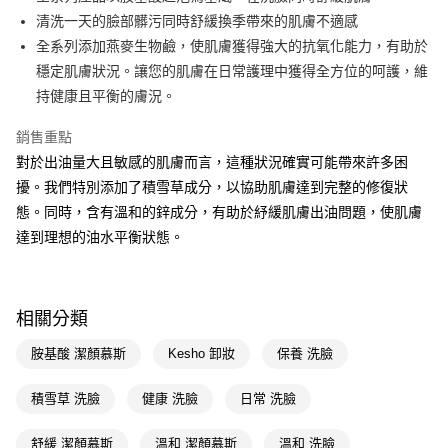
清洗一天的臉部髒污同時舒緩換季帶來的肌膚不適感
Apple Pay
全系列添加燕麥生物鹼，使肌膚獲得強大的抗氧化能力，有助於
街口支付
穩定肌膚狀況。讓您的肌膚在日常護理中獲得全方位的呵護，維
持健康且平衡的膚況。
悠遊付
銷售重點
Google Pay
對於出油量大且敏感的肌膚而言，這種狀況確實可能帶來許多困
AFTEE先享後付
擾。我們特別添加了積雪草成分，以協助肌膚達到完整的修復狀
相關說明
態。同時，含有溫和的鋅成分，有助於紓緩肌膚出油問題，使肌膚
【關於「AFTEE先享後付」】
達到理想的油水平衡狀態。
即享券
AFTEE先享後付是「在收到商品之後才付款」的支付方式。 讓您購物簡單
便利好安心！
１．簡單：不需註冊會員、不需綁卡、不需儲值。
運送方式
２．便利：只要手機號碼，簡訊認證，即可結帳。
３．安心：先確認商品／服務後，再付款。
相關分類
全家取貨付款
每筆NT$65，滿NT$390(含以上)免運費
【「AFTEE先享後付」結帳流程】
胺基酸 潔顏慕斯
Kesho 卸妝
保養 洗臉
１．於結帳方式選擇「AFTEE先享後付」後，將跳轉至「AFTEE先享後付」
付款後全家取貨
結帳頁面，進行簡訊認證並確認金額後，即可完成結帳。
積雪草 洗臉
健康 洗臉
日常 洗臉
２．訂單成立數日內，您將收到繳費通知簡訊。
每筆NT$65，滿NT$390(含以上)免運費
３．收到繳費通知簡訊後14天內，點擊此簡訊中的連結，可透過四大超商／
ATM／網路銀行／等多元方式進行付款，方視為交易完成。
舒緩 潔顏慕斯
溫和 潔顏慕斯
溫和 洗臉