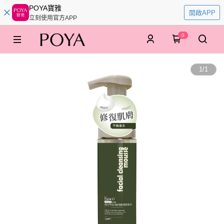
POYA寶雅
開啟APP
立刻使用官方APP
0
1
/
1