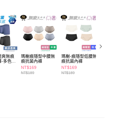
的店家。未經商家同意取消之訂單仍視為有效，需透過AFTEE
繳納相關費用。
5，滿NT$490(含以上)免運費
否成功請以「AFTEE先享後付 」之結帳頁面顯示為準，若有關於
功／繳費後需取消欲退款等相關疑問，請聯繫「AFTEE先享後
爾富取貨
援中心」
https://netprotections.freshdesk.com/support/home
5，滿NT$490(含以上)免運費
項】
付款
恩沛科技股份有限公司提供之「AFTEE先享後付」服務完成之
依本服務之必要範圍內提供個人資料，並將交易相關給付款項請
5，滿NT$490(含以上)免運費
讓予恩沛科技股份有限公司。
個人資料處理事宜，請瀏覽以下網址：
透爽無痕
瑪榭痕隱型中腰無
瑪榭-痕隱型低腰無
瑪榭包臀型中腰無
1取貨
褲-多色多
痕抗菌內褲
痕抗菌內褲
痕抗菌內褲
ee.tw/terms/#terms3
5，滿NT$490(含以上)免運費
年的使用者請事先徵得法定代理人或監護人之同意方可使用
NT$169
NT$169
NT$169
E先享後付」，若未經同意申辦者引起之損失，本公司不負相關責
NT$189
NT$189
AFTEE先享後付」時，將依據個別帳號之用戶狀況，依本公司
00，滿NT$790(含以上)免運費
核予不同之上限額度；若仍有額度不足之情形，本公司將視審查
用戶進行身份認證。
門市自取(由倉庫統一出貨)
一人註冊多個帳號或使用他人資訊註冊。若發現惡意使用之情
0，滿NT$290(含以上)免運費
科技股份有限公司將有權停止該用戶之使用額度並採取法律行