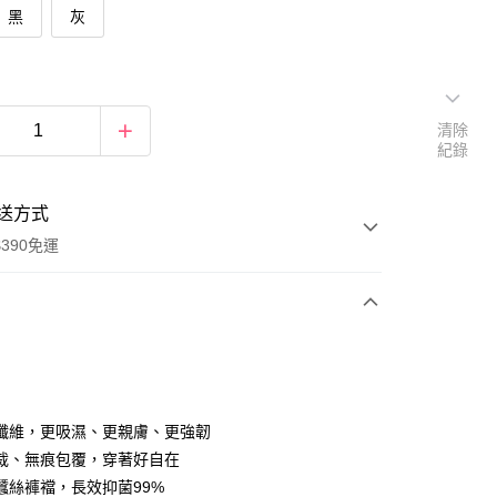
黑
灰
清除
紀錄
送方式
390免運
次付款
付款
纖維，更吸濕、更親膚、更強韌
裁、無痕包覆，穿著好自在
蠶絲褲襠，長效抑菌99%