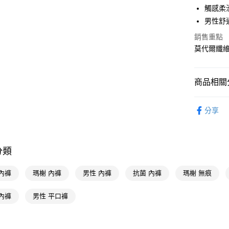
Apple Pay
觸感柔
男性舒
街口支付
銷售重點
悠遊付
莫代爾纖維 
Google Pa
AFTEE先
商品相關分
相關說明
內著衣賞
【關於「A
即享券
分享
AFTEE
內著衣賞
便利好安
１．簡單
２．便利
運送方式
３．安心
分類
全家取貨
【「AFT
內褲
瑪榭 內褲
男性 內褲
抗菌 內褲
瑪榭 無痕
每筆NT$6
１．於結帳
付」結帳
付款後全
２．訂單
內褲
男性 平口褲
３．收到繳
每筆NT$6
／ATM／
※ 請注意
萊爾富取