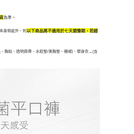
貨
為準。
本身瑕疵外，則
以下商品將不適用於七天猶豫期，若經
扥、胸貼、透明肩帶、水餃墊/美胸墊、襯裙)、塑身衣
→
(含