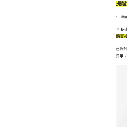
提醒
※ 
※ 依
購買
已拆
馬甲