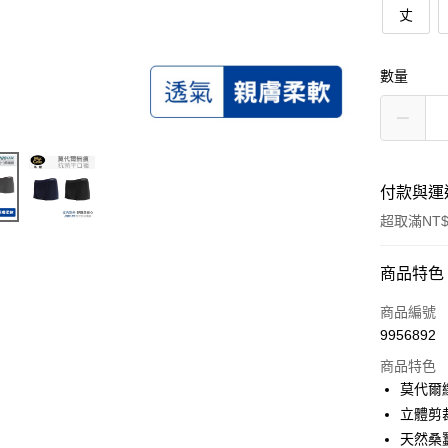
丈
數量
付款與運
超取滿NT$
付款方式
商品特色
POYA支付
商品編號
9956892
信用卡一
商品特色
超商取貨
莫代爾
立體剪
LINE Pay
天然桑