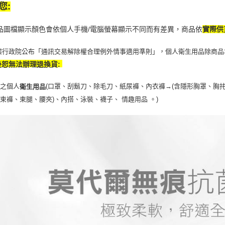
您:
商品圖檔顯示顏色會依個人手機/電腦螢幕顯示不同而有差異，商品依
實際供
據行政院公布「通訊交易解除權合理例外情事適用準則」，個人衛生用品除商品
後恕無法辦理退換貨:
封之個人
(口罩、刮鬍刀、除毛刀、紙尿褲、內衣褲→(含隱形胸罩、胸
衛生用品
、束褲、束腿、腰夾
)
、內搭、泳裝、襪子、 情趣用品 。)