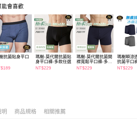
絡購買商品
可能會喜歡
先享後付
每筆NT$6
※ 交易是
是否繳費成
付款後萊
付客戶支
每筆NT$6
【注意事
7-11取貨
１．透過由
交易，需
每筆NT$6
求債權轉
２．關於
榭抗菌貼身平口
瑪榭-莫代爾抗菌貼
瑪榭-莫代爾抗菌開
瑪榭瞬涼
付款後7-1
身平口褲-多款任選
襟寬鬆平口褲-多款
抗菌平口
https://aft
每筆NT$6
任選
尺寸任選
３．未成
$189
NT$229
NT$229
NT$229
「AFTE
宅配(本島)
任。
４．使用「
每筆NT$1
即時審查
結果請求
付款後寶雅
５．嚴禁
每筆NT$8
形，恩沛
說明
商品規格
相關推薦
動。