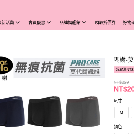
最新活動
會員優惠
品牌旗艦館
領取折價券
好物
瑪榭-
超取滿NT$
NT$229
NT$2
尺寸
M
顏色