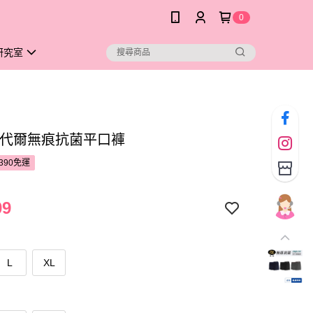
0
研究室
莫代爾無痕抗菌平口褲
390免運
09
L
XL