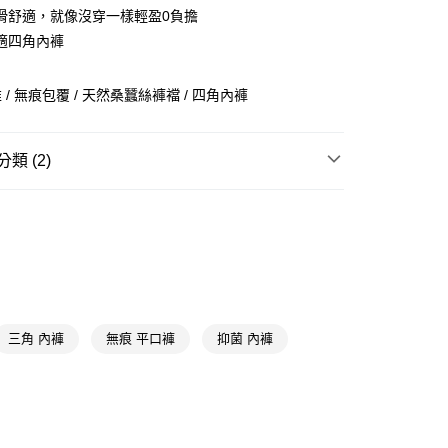
滑舒適，就像沒穿一樣輕盈0負擔
適四角內褲
/ 無痕包覆 / 天然桑蠶絲褲襠 / 四角內褲
y
享後付
類 (2)
男內著
平口內褲
FTEE先享後付」】
先享後付是「在收到商品之後才付款」的支付方式。 讓您購物簡單
★內著品牌精選
瑪榭 MarCella
心！
：不需註冊會員、不需綁卡、不需儲值。
：只要手機號碼，簡訊認證，即可結帳。
：先確認商品／服務後，再付款。
付款
EE先享後付」結帳流程】
三角 內褲
無痕 平口褲
抑菌 內褲
5，滿NT$390(含以上)免運費
方式選擇「AFTEE先享後付」後，將跳轉至「AFTEE先享後
頁面，進行簡訊認證並確認金額後，即可完成結帳。
家取貨
成立數日內，您將收到繳費通知簡訊。
費通知簡訊後14天內，點擊此簡訊中的連結，可透過四大超商
5，滿NT$390(含以上)免運費
網路銀行／等多元方式進行付款，方視為交易完成。
：結帳手續完成當下不需立刻繳費，但若您需要取消訂單，請聯
貨付款