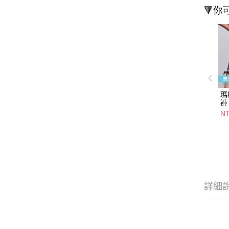
🔻你
瑪
褲
NT
詳細