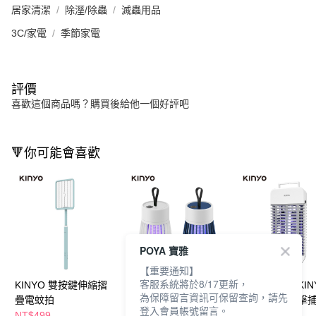
居家清潔
除溼/除蟲
滅蟲用品
3C/家電
季節家電
評價
喜歡這個商品嗎？購買後給他一個好評吧
🔻你可能會喜歡
POYA 寶雅
【重要通知】
客服系統將於8/17更新，
KINYO 雙按鍵伸縮摺
【廠商直送】KINYO迷
【廠商直送】KIN
為保障留言資訊可保留查詢，請先
疊電蚊拍
你無線電擊捕蚊燈-兩
雙風扇吸入電擊
登入會員帳號留言。
色任選
NT$499
NT$349
NT$999