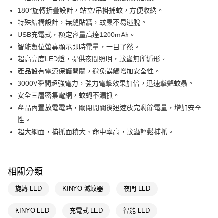
180°旋轉折疊設計，站立/吊掛捕蚊，方便收納。
Apple Pay
特殊結構設計，無縫貼牆，蚊蟲不易逃脫。
街口支付
USB充電式，額定容量高達1200mAh。
智能數位螢幕顯示即時電量，一目了然。
悠遊付
超高亮度LED燈，提供夜間照明，蚊蟲無所遁形。
Google Pay
產品設有電源保護開關，避免誤觸增加安全性。
3000V瞬間超強電力，強力電擊效果加倍，迅速擊斃蚊蟲。
AFTEE先享後付
安全三層密集電網，蚊蠅不漏抓。
相關說明
產品內置放電電路，關閉開關後迅速放完剩餘電量，增加安全
【關於「AFTEE先享後付」】
即享券
AFTEE先享後付是「在收到商品之後才付款」的支付方式。 讓您購物簡單
性。
便利好安心！
超大網面，捕抓面積大、命中率高，蚊蟲輕鬆捕抓。
１．簡單：不需註冊會員、不需綁卡、不需儲值。
運送方式
２．便利：只要手機號碼，簡訊認證，即可結帳。
３．安心：先確認商品／服務後，再付款。
全家取貨付款
每筆NT$65，滿NT$390(含以上)免運費
【「AFTEE先享後付」結帳流程】
相關分類
１．於結帳方式選擇「AFTEE先享後付」後，將跳轉至「AFTEE先享後付」
付款後全家取貨
結帳頁面，進行簡訊認證並確認金額後，即可完成結帳。
旋轉 LED
KINYO 滅蚊器
夜間 LED
２．訂單成立數日內，您將收到繳費通知簡訊。
每筆NT$65，滿NT$390(含以上)免運費
３．收到繳費通知簡訊後14天內，點擊此簡訊中的連結，可透過四大超商／
KINYO LED
充電式 LED
智能 LED
ATM／網路銀行／等多元方式進行付款，方視為交易完成。