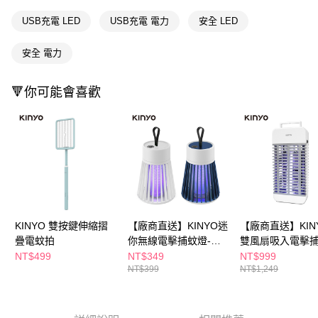
萊爾富取貨付款
※ 請注意：結帳手續完成當下不需立刻繳費，但若您需要取消訂單，請聯絡
每筆NT$65，滿NT$490(含以上)免運費
購買商品的店家。未經商家同意取消之訂單仍視為有效，需透過AFTEE先享
USB充電 LED
USB充電 電力
安全 LED
後付繳納相關費用。
付款後萊爾富取貨
※ 交易是否成功請以「AFTEE先享後付 」之結帳頁面顯示為準，若有關於
安全 電力
是否繳費成功／繳費後需取消欲退款等相關疑問，請聯繫「AFTEE先享後付
每筆NT$65，滿NT$490(含以上)免運費
客戶支援中心」
https://netprotections.freshdesk.com/support/home
7-11取貨付款
🔻你可能會喜歡
【注意事項】
１．透過由恩沛科技股份有限公司提供之「AFTEE先享後付」服務完成之交
每筆NT$65，滿NT$490(含以上)免運費
易，需依本服務之必要範圍內提供個人資料，並將交易相關給付款項請求債
權轉讓予恩沛科技股份有限公司。
付款後7-11取貨
２．關於個人資料處理事宜，請瀏覽以下網址：
每筆NT$65，滿NT$490(含以上)免運費
https://aftee.tw/terms/#terms3
３．未成年的使用者請事先徵得法定代理人或監護人之同意方可使用
宅配(本島)
「AFTEE先享後付」，若未經同意申辦者引起之損失，本公司不負相關責
任。
每筆NT$100，滿NT$790(含以上)免運費
４．使用「AFTEE先享後付」時，將依據個別帳號之用戶狀況，依本公司即
時審查核予不同之上限額度；若仍有額度不足之情形，本公司將視審查結果
KINYO 雙按鍵伸縮摺
【廠商直送】KINYO迷
【廠商直送】KIN
付款後寶雅門市自取(由倉庫統一出貨)
請求用戶進行身份認證。
疊電蚊拍
你無線電擊捕蚊燈-兩
雙風扇吸入電擊
每筆NT$80，滿NT$290(含以上)免運費
５．嚴禁一人註冊多個帳號或使用他人資訊註冊。若發現惡意使用之情形，
色任選
NT$499
NT$349
NT$999
恩沛科技股份有限公司將有權停止該用戶之使用額度並採取法律行動。
NT$399
NT$1,249