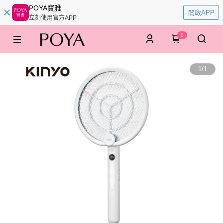
POYA寶雅
開啟APP
立刻使用官方APP
0
1
/
1