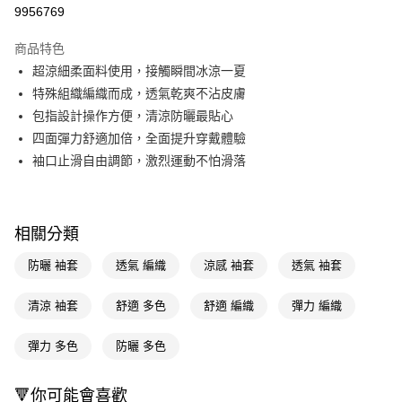
信用卡一次付款
9956769
超商取貨付款
商品特色
LINE Pay
超涼細柔面料使用，接觸瞬間冰涼一夏
特殊組織編織而成，透氣乾爽不沾皮膚
Apple Pay
包指設計操作方便，清涼防曬最貼心
街口支付
四面彈力舒適加倍，全面提升穿戴體驗
袖口止滑自由調節，激烈運動不怕滑落
悠遊付
Google Pay
AFTEE先享後付
相關分類
相關說明
防曬 袖套
透氣 編織
涼感 袖套
透氣 袖套
【關於「AFTEE先享後付」】
即享券
AFTEE先享後付是「在收到商品之後才付款」的支付方式。 讓您購物簡單
清涼 袖套
舒適 多色
舒適 編織
彈力 編織
便利好安心！
１．簡單：不需註冊會員、不需綁卡、不需儲值。
運送方式
２．便利：只要手機號碼，簡訊認證，即可結帳。
彈力 多色
防曬 多色
３．安心：先確認商品／服務後，再付款。
全家取貨付款
每筆NT$65，滿NT$390(含以上)免運費
【「AFTEE先享後付」結帳流程】
🔻你可能會喜歡