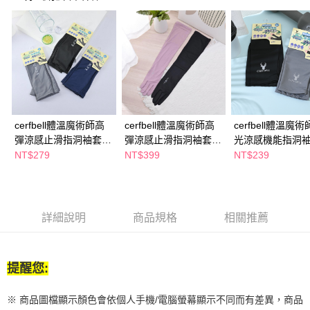
１．於結帳方式選擇「AFTEE先享後付」後，將跳轉至「AFTEE先享後付」
付款後全家取貨
結帳頁面，進行簡訊認證並確認金額後，即可完成結帳。
２．訂單成立數日內，您將收到繳費通知簡訊。
每筆NT$65，滿NT$390(含以上)免運費
３．收到繳費通知簡訊後14天內，點擊此簡訊中的連結，可透過四大超商／
ATM／網路銀行／等多元方式進行付款，方視為交易完成。
萊爾富取貨付款
※ 請注意：結帳手續完成當下不需立刻繳費，但若您需要取消訂單，請聯絡
每筆NT$65，滿NT$490(含以上)免運費
購買商品的店家。未經商家同意取消之訂單仍視為有效，需透過AFTEE先享
後付繳納相關費用。
付款後萊爾富取貨
※ 交易是否成功請以「AFTEE先享後付 」之結帳頁面顯示為準，若有關於
是否繳費成功／繳費後需取消欲退款等相關疑問，請聯繫「AFTEE先享後付
每筆NT$65，滿NT$490(含以上)免運費
cerfbell體溫魔術師高
cerfbell體溫魔術師高
cerfbell體溫魔
客戶支援中心」
https://netprotections.freshdesk.com/support/home
彈涼感止滑指洞袖套-
彈涼感止滑指洞袖套-
光涼感機能指洞袖
7-11取貨付款
【注意事項】
多款任選
多款任選
多款任選
NT$279
NT$399
NT$239
１．透過由恩沛科技股份有限公司提供之「AFTEE先享後付」服務完成之交
每筆NT$65，滿NT$490(含以上)免運費
易，需依本服務之必要範圍內提供個人資料，並將交易相關給付款項請求債
權轉讓予恩沛科技股份有限公司。
付款後7-11取貨
２．關於個人資料處理事宜，請瀏覽以下網址：
每筆NT$65，滿NT$490(含以上)免運費
https://aftee.tw/terms/#terms3
詳細說明
商品規格
相關推薦
３．未成年的使用者請事先徵得法定代理人或監護人之同意方可使用
宅配(本島)
「AFTEE先享後付」，若未經同意申辦者引起之損失，本公司不負相關責
任。
每筆NT$100，滿NT$790(含以上)免運費
４．使用「AFTEE先享後付」時，將依據個別帳號之用戶狀況，依本公司即
提醒您:
時審查核予不同之上限額度；若仍有額度不足之情形，本公司將視審查結果
付款後寶雅門市自取(由倉庫統一出貨)
請求用戶進行身份認證。
每筆NT$80，滿NT$290(含以上)免運費
※ 商品圖檔顯示顏色會依個人手機/電腦螢幕顯示不同而有差異，商品
５．嚴禁一人註冊多個帳號或使用他人資訊註冊。若發現惡意使用之情形，