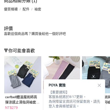
商品相關分類 (1)
優質帽襪
配件
袖套
評價
喜歡這個商品嗎？購買後給他一個好評吧
🔻你可能會喜歡
POYA 寶雅
【重要通知】
客服系統將於8/17更新，
cerfbell體溫魔術師高
cerfbell體溫魔術師高
cerfbell體溫魔
為保障留言資訊可保留查詢，請先
彈涼感止滑指洞袖套-
彈涼感止滑指洞袖套-
光涼感機能指洞袖
登入會員帳號留言。
多款任選
多款任選
多款任選
NT$279
NT$399
NT$239