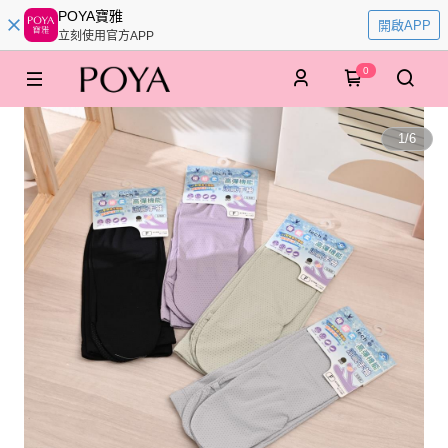
POYA寶雅
開啟APP
立刻使用官方APP
0
1
/
6