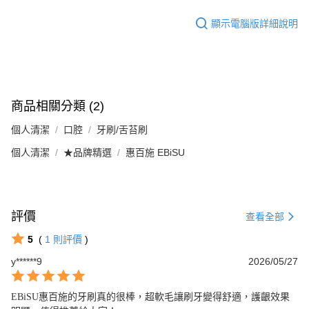
顯示電腦版詳細說明
商品相關分類 (2)
個人清潔
口腔
牙刷/舌苔刷
個人清潔
★品牌精選
惠百施 EBiSU
評價
查看全部
5
(
1
則評價
)
y******9
2026/05/27
EBiSU惠百施的牙刷真的很棒，超軟毛讓刷牙變得舒適，護齦效果