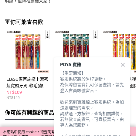
明顯，值得推薦給大家！
🔻你可能會喜歡
POYA 寶雅
【重要通知】
客服系統將於8/17更新，
EBiSU惠百施極上濃密
EBiSU惠百施極上護齦
EBiSU惠百施倍
為保障留言資訊可保留查詢，請先
超寬頭牙刷-軟毛(顏色
寬頭牙刷-軟毛(顏色隨
牙刷-軟毛(顏色
登入會員帳號留言。
隨機出貨)
機出貨)
貨)
NT$109
NT$119
NT$99
NT$149
NT$159
NT$129
歡迎來到寶雅線上客服系統。為加
速處理您的需求，
你可能有興趣的商品
全站排行
請點選下方按鈕，查詢相關詳情，
若無欲查詢資訊，可直接留言，由
專人為您服務。
本網站中使用 cookie，欲查詢有關本網站使用 cookie 方式之詳情，及若您不希