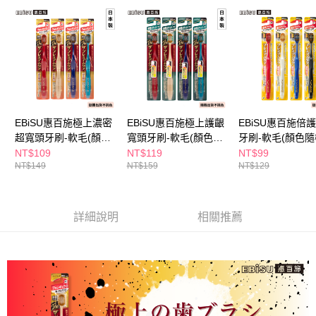
２．訂單成立數日內，您將收到繳費通知簡訊。
每筆NT$65，滿NT$390(含以上)免運費
３．收到繳費通知簡訊後14天內，點擊此簡訊中的連結，可透過四大超商／
ATM／網路銀行／等多元方式進行付款，方視為交易完成。
萊爾富取貨付款
※ 請注意：結帳手續完成當下不需立刻繳費，但若您需要取消訂單，請聯絡
每筆NT$65，滿NT$490(含以上)免運費
購買商品的店家。未經商家同意取消之訂單仍視為有效，需透過AFTEE先享
後付繳納相關費用。
付款後萊爾富取貨
※ 交易是否成功請以「AFTEE先享後付 」之結帳頁面顯示為準，若有關於
是否繳費成功／繳費後需取消欲退款等相關疑問，請聯繫「AFTEE先享後付
每筆NT$65，滿NT$490(含以上)免運費
客戶支援中心」
https://netprotections.freshdesk.com/support/home
EBiSU惠百施極上濃密
EBiSU惠百施極上護齦
EBiSU惠百施倍
7-11取貨付款
超寬頭牙刷-軟毛(顏色
寬頭牙刷-軟毛(顏色隨
牙刷-軟毛(顏色
【注意事項】
１．透過由恩沛科技股份有限公司提供之「AFTEE先享後付」服務完成之交
每筆NT$65，滿NT$490(含以上)免運費
隨機出貨)
機出貨)
貨)
NT$109
NT$119
NT$99
易，需依本服務之必要範圍內提供個人資料，並將交易相關給付款項請求債
NT$149
NT$159
NT$129
權轉讓予恩沛科技股份有限公司。
付款後7-11取貨
２．關於個人資料處理事宜，請瀏覽以下網址：
每筆NT$65，滿NT$490(含以上)免運費
https://aftee.tw/terms/#terms3
３．未成年的使用者請事先徵得法定代理人或監護人之同意方可使用
詳細說明
相關推薦
宅配(本島)
「AFTEE先享後付」，若未經同意申辦者引起之損失，本公司不負相關責
任。
每筆NT$100，滿NT$790(含以上)免運費
４．使用「AFTEE先享後付」時，將依據個別帳號之用戶狀況，依本公司即
時審查核予不同之上限額度；若仍有額度不足之情形，本公司將視審查結果
付款後寶雅門市自取(由倉庫統一出貨)
請求用戶進行身份認證。
每筆NT$80，滿NT$290(含以上)免運費
５．嚴禁一人註冊多個帳號或使用他人資訊註冊。若發現惡意使用之情形，
恩沛科技股份有限公司將有權停止該用戶之使用額度並採取法律行動。