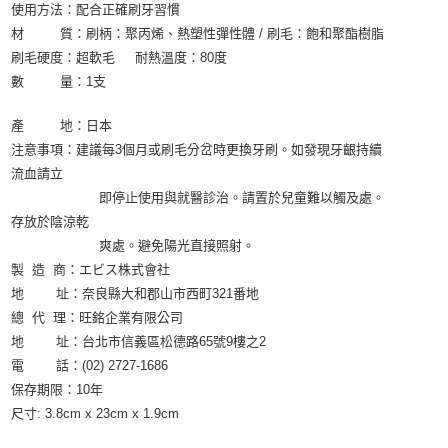
使用方法：配合正確刷牙習慣
材 質：刷柄：聚丙烯、熱塑性彈性體 / 刷毛：飽和聚酯樹脂
刷毛硬度：超軟毛 耐熱溫度：80度
數 量：1支
產 地：日本
注意事項：建議每3個月或刷毛分岔時更換牙刷。如發現牙齦持續
流血請立
即停止使用與就醫診治。請置於兒童難以觸及處。
存放於陰涼乾
爽處。避免陽光直接照射。
製 造 商：エビス株式會社
地 址：奈良縣大和郡山市西町321番地
總 代 理：旺銘企業有限公司
地 址：台北市信義區松德路65號9樓之2
電 話：(02) 2727-1686
保存期限：10年
尺寸: 3.8cm x 23cm x 1.9cm