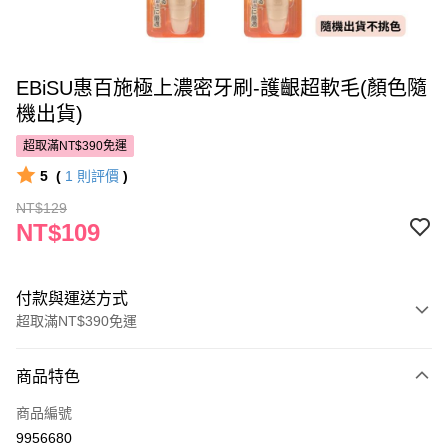
EBiSU惠百施極上濃密牙刷-護齦超軟毛(顏色隨
機出貨)
超取滿NT$390免運
5
(
1
則評價
)
NT$129
NT$109
付款與運送方式
超取滿NT$390免運
付款方式
商品特色
POYA支付
商品編號
信用卡一次付款
9956680