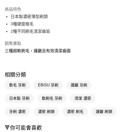
超商取貨付款
商品特色
LINE Pay
日本製濃密薄型刷頭
3種硬度植毛
Apple Pay
2種不同刷毛清潔齒垢
街口支付
銷售重點
悠遊付
三種超軟刷毛，護齦且有效清潔齒面
Google Pay
AFTEE先享後付
相關分類
相關說明
【關於「AFTEE先享後付」】
軟毛 牙刷
EBiSU 牙刷
護齦 牙刷
即享券
AFTEE先享後付是「在收到商品之後才付款」的支付方式。 讓您購物簡單
便利好安心！
日本製 牙刷
軟刷毛 牙刷
清潔 濃密
１．簡單：不需註冊會員、不需綁卡、不需儲值。
運送方式
２．便利：只要手機號碼，簡訊認證，即可結帳。
３．安心：先確認商品／服務後，再付款。
牙刷 濃密
濃密 刷頭
濃密 刷毛
護齦 刷頭
全家取貨付款
每筆NT$65，滿NT$390(含以上)免運費
【「AFTEE先享後付」結帳流程】
１．於結帳方式選擇「AFTEE先享後付」後，將跳轉至「AFTEE先享後付」
🔻你可能會喜歡
付款後全家取貨
結帳頁面，進行簡訊認證並確認金額後，即可完成結帳。