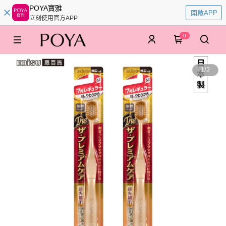
POYA寶雅
開啟APP
立刻使用官方APP
0
1
/
2