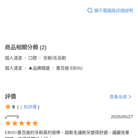
顯示電腦版詳細說明
商品相關分類 (2)
個人清潔
口腔
牙刷/舌苔刷
個人清潔
★品牌精選
惠百施 EBiSU
評價
查看全部
5
(
1
則評價
)
y******9
2026/05/27
EBiSU惠百施的牙刷真的很棒，超軟毛讓刷牙變得舒適，護齦效果