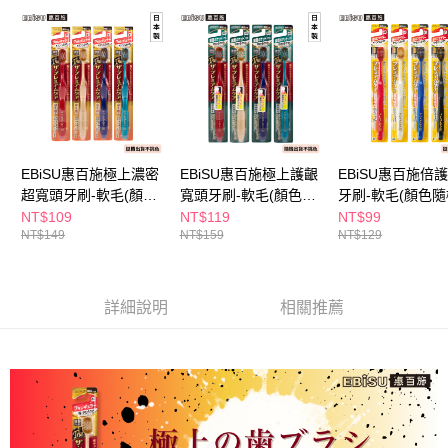
２．訂單成立數日內，您將收到繳費通知簡訊。
每筆NT$65，滿NT$390(含以上)免運費
３．收到繳費通知簡訊後14天內，點擊此簡訊中的連結，可透過四大超商／
ATM／網路銀行／等多元方式進行付款，方視為交易完成。
萊爾富取貨付款
※ 請注意：結帳手續完成當下不需立刻繳費，但若您需要取消訂單，請聯絡
每筆NT$65，滿NT$490(含以上)免運費
購買商品的店家。未經商家同意取消之訂單仍視為有效，需透過AFTEE先享
後付繳納相關費用。
付款後萊爾富取貨
※ 交易是否成功請以「AFTEE先享後付 」之結帳頁面顯示為準，若有關於
是否繳費成功／繳費後需取消欲退款等相關疑問，請聯繫「AFTEE先享後付
每筆NT$65，滿NT$490(含以上)免運費
客戶支援中心」
https://netprotections.freshdesk.com/support/home
EBiSU惠百施極上濃密
EBiSU惠百施極上護齦
EBiSU惠百施倍
7-11取貨付款
超寬頭牙刷-軟毛(顏色
寬頭牙刷-軟毛(顏色隨
牙刷-軟毛(顏色
【注意事項】
１．透過由恩沛科技股份有限公司提供之「AFTEE先享後付」服務完成之交
每筆NT$65，滿NT$490(含以上)免運費
隨機出貨)
機出貨)
貨)
NT$109
NT$119
NT$99
易，需依本服務之必要範圍內提供個人資料，並將交易相關給付款項請求債
NT$149
NT$159
NT$129
權轉讓予恩沛科技股份有限公司。
付款後7-11取貨
２．關於個人資料處理事宜，請瀏覽以下網址：
每筆NT$65，滿NT$490(含以上)免運費
https://aftee.tw/terms/#terms3
３．未成年的使用者請事先徵得法定代理人或監護人之同意方可使用
詳細說明
相關推薦
宅配(本島)
「AFTEE先享後付」，若未經同意申辦者引起之損失，本公司不負相關責
任。
每筆NT$100，滿NT$790(含以上)免運費
４．使用「AFTEE先享後付」時，將依據個別帳號之用戶狀況，依本公司即
時審查核予不同之上限額度；若仍有額度不足之情形，本公司將視審查結果
付款後寶雅門市自取(由倉庫統一出貨)
請求用戶進行身份認證。
每筆NT$80，滿NT$290(含以上)免運費
５．嚴禁一人註冊多個帳號或使用他人資訊註冊。若發現惡意使用之情形，
恩沛科技股份有限公司將有權停止該用戶之使用額度並採取法律行動。