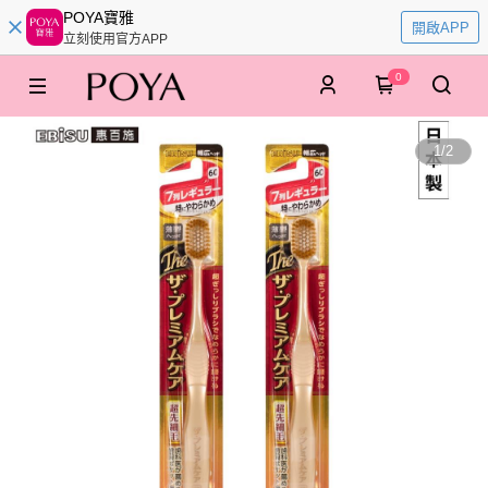
POYA寶雅
開啟APP
立刻使用官方APP
0
1
/
2