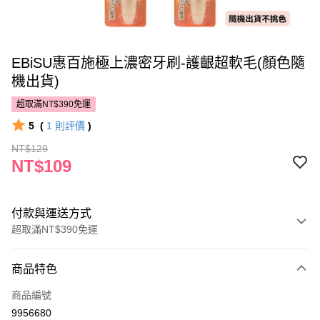
EBiSU惠百施極上濃密牙刷-護齦超軟毛(顏色隨
機出貨)
超取滿NT$390免運
5
(
1
則評價
)
NT$129
NT$109
付款與運送方式
超取滿NT$390免運
付款方式
商品特色
POYA支付
商品編號
信用卡一次付款
9956680