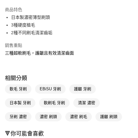
超商取貨付款
商品特色
LINE Pay
日本製濃密薄型刷頭
3種硬度植毛
Apple Pay
2種不同刷毛清潔齒垢
街口支付
銷售重點
悠遊付
三種超軟刷毛，護齦且有效清潔齒面
Google Pay
AFTEE先享後付
相關分類
相關說明
【關於「AFTEE先享後付」】
軟毛 牙刷
EBiSU 牙刷
護齦 牙刷
即享券
AFTEE先享後付是「在收到商品之後才付款」的支付方式。 讓您購物簡單
便利好安心！
日本製 牙刷
軟刷毛 牙刷
清潔 濃密
１．簡單：不需註冊會員、不需綁卡、不需儲值。
運送方式
２．便利：只要手機號碼，簡訊認證，即可結帳。
３．安心：先確認商品／服務後，再付款。
牙刷 濃密
濃密 刷頭
濃密 刷毛
護齦 刷頭
全家取貨付款
每筆NT$65，滿NT$390(含以上)免運費
【「AFTEE先享後付」結帳流程】
１．於結帳方式選擇「AFTEE先享後付」後，將跳轉至「AFTEE先享後付」
🔻你可能會喜歡
付款後全家取貨
結帳頁面，進行簡訊認證並確認金額後，即可完成結帳。