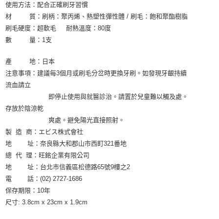
使用方法：配合正確刷牙習慣
材 質：刷柄：聚丙烯、熱塑性彈性體 / 刷毛：飽和聚酯樹脂
刷毛硬度：超軟毛 耐熱溫度：80度
數 量：1支
產 地：日本
注意事項：建議每3個月或刷毛分岔時更換牙刷。如發現牙齦持續
流血請立
即停止使用與就醫診治。請置於兒童難以觸及處。
存放於陰涼乾
爽處。避免陽光直接照射。
製 造 商：エビス株式會社
地 址：奈良縣大和郡山市西町321番地
總 代 理：旺銘企業有限公司
地 址：台北市信義區松德路65號9樓之2
電 話：(02) 2727-1686
保存期限：10年
尺寸: 3.8cm x 23cm x 1.9cm