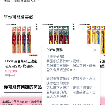
明顯，值得推薦給大家！
🔻你可能會喜歡
POYA 寶雅
【重要通知】
客服系統將於8/17更新，
EBiSU惠百施極上濃密
EBiSU惠百施極上護齦
EBiSU惠百施倍
為保障留言資訊可保留查詢，請先
超寬頭牙刷-軟毛(顏色
寬頭牙刷-軟毛(顏色隨
牙刷-軟毛(顏色
登入會員帳號留言。
隨機出貨)
機出貨)
貨)
NT$109
NT$119
NT$99
NT$149
NT$159
NT$129
歡迎來到寶雅線上客服系統。為加
速處理您的需求，
你可能有興趣的商品
全站排行
請點選下方按鈕，查詢相關詳情，
若無欲查詢資訊，可直接留言，由
專人為您服務。
本網站中使用 cookie，欲查詢有關本網站使用 cookie 方式之詳情，及若您不希