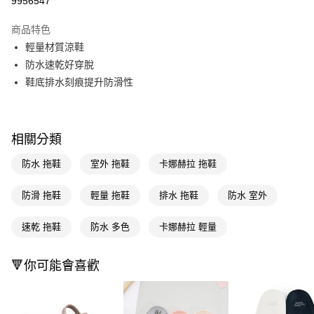
9956547
超商取貨付款
商品特色
LINE Pay
輕量材質涼鞋
防水速乾好穿脫
Apple Pay
鞋底排水刻痕提升防滑性
街口支付
悠遊付
相關分類
Google Pay
防水 拖鞋
室外 拖鞋
卡娜赫拉 拖鞋
AFTEE先享後付
相關說明
防滑 拖鞋
輕量 拖鞋
排水 拖鞋
防水 室外
【關於「AFTEE先享後付」】
即享券
AFTEE先享後付是「在收到商品之後才付款」的支付方式。 讓您購物簡單
速乾 拖鞋
防水 多色
卡娜赫拉 輕量
便利好安心！
１．簡單：不需註冊會員、不需綁卡、不需儲值。
運送方式
２．便利：只要手機號碼，簡訊認證，即可結帳。
🔻你可能會喜歡
３．安心：先確認商品／服務後，再付款。
全家取貨付款
每筆NT$65，滿NT$390(含以上)免運費
【「AFTEE先享後付」結帳流程】
１．於結帳方式選擇「AFTEE先享後付」後，將跳轉至「AFTEE先享後付」