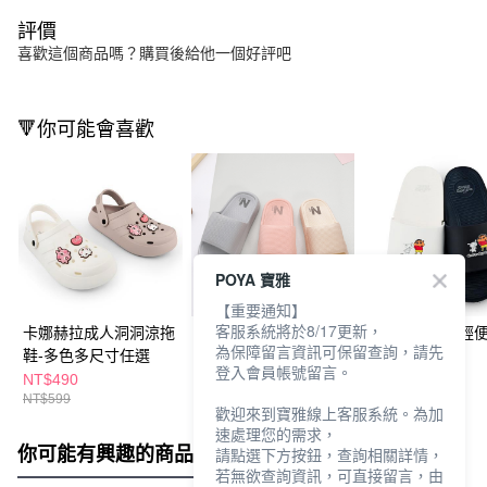
評價
喜歡這個商品嗎？購買後給他一個好評吧
🔻你可能會喜歡
POYA 寶雅
【重要通知】
客服系統將於8/17更新，
卡娜赫拉成人洞洞涼拖
悠能簡約室內拖鞋-多
蠟筆小新成人輕
為保障留言資訊可保留查詢，請先
鞋-多色多尺寸任選
色多尺寸任選
鞋-多款任選
登入會員帳號留言。
NT$490
NT$199
NT$299
NT$599
NT$399
歡迎來到寶雅線上客服系統。為加
速處理您的需求，
你可能有興趣的商品
全站排行
請點選下方按鈕，查詢相關詳情，
若無欲查詢資訊，可直接留言，由