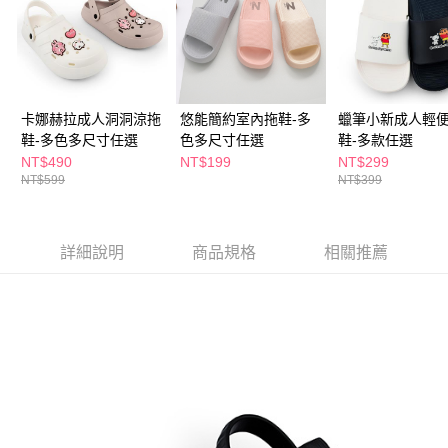
付款後全家取貨
結帳頁面，進行簡訊認證並確認金額後，即可完成結帳。
２．訂單成立數日內，您將收到繳費通知簡訊。
每筆NT$65，滿NT$390(含以上)免運費
３．收到繳費通知簡訊後14天內，點擊此簡訊中的連結，可透過四大超商／
ATM／網路銀行／等多元方式進行付款，方視為交易完成。
萊爾富取貨付款
※ 請注意：結帳手續完成當下不需立刻繳費，但若您需要取消訂單，請聯絡
每筆NT$65，滿NT$490(含以上)免運費
購買商品的店家。未經商家同意取消之訂單仍視為有效，需透過AFTEE先享
後付繳納相關費用。
卡娜赫拉成人洞洞涼拖
悠能簡約室內拖鞋-多
蠟筆小新成人輕
付款後萊爾富取貨
※ 交易是否成功請以「AFTEE先享後付 」之結帳頁面顯示為準，若有關於
鞋-多色多尺寸任選
色多尺寸任選
鞋-多款任選
是否繳費成功／繳費後需取消欲退款等相關疑問，請聯繫「AFTEE先享後付
NT$490
NT$199
NT$299
每筆NT$65，滿NT$490(含以上)免運費
客戶支援中心」
https://netprotections.freshdesk.com/support/home
NT$599
NT$399
7-11取貨付款
【注意事項】
１．透過由恩沛科技股份有限公司提供之「AFTEE先享後付」服務完成之交
每筆NT$65，滿NT$490(含以上)免運費
易，需依本服務之必要範圍內提供個人資料，並將交易相關給付款項請求債
詳細說明
商品規格
相關推薦
權轉讓予恩沛科技股份有限公司。
付款後7-11取貨
２．關於個人資料處理事宜，請瀏覽以下網址：
每筆NT$65，滿NT$490(含以上)免運費
https://aftee.tw/terms/#terms3
３．未成年的使用者請事先徵得法定代理人或監護人之同意方可使用
宅配(本島)
「AFTEE先享後付」，若未經同意申辦者引起之損失，本公司不負相關責
任。
每筆NT$100，滿NT$790(含以上)免運費
４．使用「AFTEE先享後付」時，將依據個別帳號之用戶狀況，依本公司即
時審查核予不同之上限額度；若仍有額度不足之情形，本公司將視審查結果
付款後寶雅門市自取(由倉庫統一出貨)
請求用戶進行身份認證。
每筆NT$80，滿NT$290(含以上)免運費
５．嚴禁一人註冊多個帳號或使用他人資訊註冊。若發現惡意使用之情形，
恩沛科技股份有限公司將有權停止該用戶之使用額度並採取法律行動。