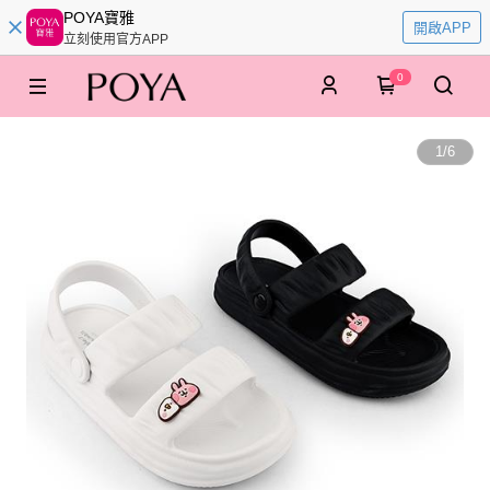
POYA寶雅
開啟APP
立刻使用官方APP
0
1
/
6