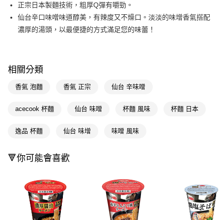
LINE Pay
正宗日本製麵技術，粗厚Q彈有嚼勁。
仙台辛口味噌味道醇美，有辣度又不燥口。淡淡的味增香氣搭配
Apple Pay
濃厚的湯頭，以最便捷的方式滿足您的味蕾！
街口支付
悠遊付
相關分類
Google Pay
香氣 泡麵
香氣 正宗
仙台 辛味噌
AFTEE先享後付
相關說明
acecook 杯麵
仙台 味噌
杯麵 風味
杯麵 日本
【關於「AFTEE先享後付」】
即享券
AFTEE先享後付是「在收到商品之後才付款」的支付方式。 讓您購物簡單
逸品 杯麵
仙台 味增
味噌 風味
便利好安心！
１．簡單：不需註冊會員、不需綁卡、不需儲值。
運送方式
２．便利：只要手機號碼，簡訊認證，即可結帳。
🔻你可能會喜歡
３．安心：先確認商品／服務後，再付款。
全家取貨付款
每筆NT$65，滿NT$390(含以上)免運費
【「AFTEE先享後付」結帳流程】
１．於結帳方式選擇「AFTEE先享後付」後，將跳轉至「AFTEE先享後付」
付款後全家取貨
結帳頁面，進行簡訊認證並確認金額後，即可完成結帳。
２．訂單成立數日內，您將收到繳費通知簡訊。
每筆NT$65，滿NT$390(含以上)免運費
３．收到繳費通知簡訊後14天內，點擊此簡訊中的連結，可透過四大超商／