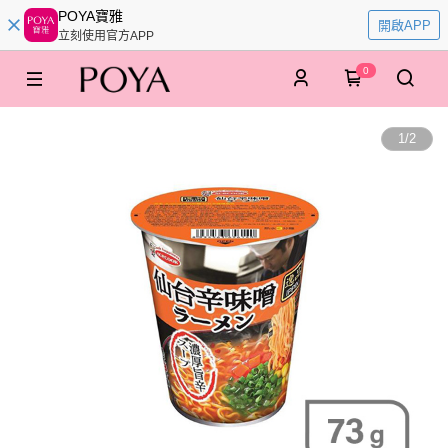
POYA寶雅
開啟APP
立刻使用官方APP
0
1
/
2