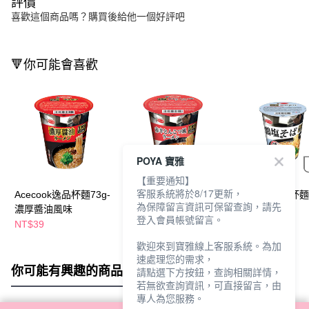
評價
喜歡這個商品嗎？購買後給他一個好評吧
🔻你可能會喜歡
POYA 寶雅
【重要通知】
客服系統將於8/17更新，
Acecook逸品杯麵73g-
Acecook逸品杯麵73g-
Acecook逸品杯麵
為保障留言資訊可保留查詢，請先
濃厚醬油風味
辛豚骨風味
鹽味雞湯風味
登入會員帳號留言。
NT$39
NT$39
NT$32
NT$39
歡迎來到寶雅線上客服系統。為加
速處理您的需求，
你可能有興趣的商品
全站排行
請點選下方按鈕，查詢相關詳情，
若無欲查詢資訊，可直接留言，由
專人為您服務。