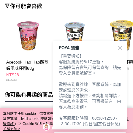
🔻你可能會喜歡
POYA 寶雅
【重要通知】
客服系統將於8/17更新，
Acecook Hao Hao酸辣
Acecook逸品杯麵70g-
Acecook逸品杯麵
為保障留言資訊可保留查詢，請先
蝦風味杯麵68g
鹽味雞湯風味
濃厚雞白湯風味
登入會員帳號留言。
NT$28
NT$32
NT$39
NT$32
NT$39
歡迎來到寶雅線上客服系統。為加
速處理您的需求，
你可能有興趣的商品
全站排行
請點選下方按鈕，查詢相關詳情，
若無欲查詢資訊，可直接留言，由
專人為您服務。
本網站中使用 cookie，欲查詢有關本網站使用 cookie 方式之詳情，及若您不希
★客服服務時間：08:30-12:30 /
熱門標籤
望在電腦上使用 cookie 時應如何變更電腦的 cookie 設定，請參閱本網站「
隱私
13:30-17:30 (假日/國定假日休息)
權條款
」之 Cookie 聲明。您繼續使用本網站即表示您同意本公司得按本網站使
用條款之 Cookie 聲明使用 cookie。
了解更多 >