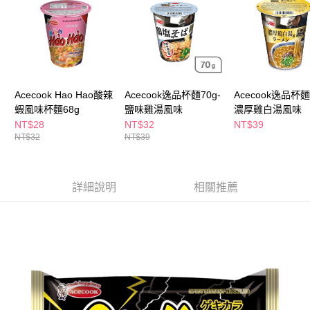
ATM／網路銀行／等多元方式進行付款，方視為交易完成。
萊爾富取貨付款
※ 請注意：結帳手續完成當下不需立刻繳費，但若您需要取消訂單，請聯絡
每筆NT$65，滿NT$490(含以上)免運費
購買商品的店家。未經商家同意取消之訂單仍視為有效，需透過AFTEE先享
後付繳納相關費用。
付款後萊爾富取貨
※ 交易是否成功請以「AFTEE先享後付 」之結帳頁面顯示為準，若有關於
是否繳費成功／繳費後需取消欲退款等相關疑問，請聯繫「AFTEE先享後付
每筆NT$65，滿NT$490(含以上)免運費
客戶支援中心」
https://netprotections.freshdesk.com/support/home
Acecook Hao Hao酸辣
Acecook逸品杯麵70g-
Acecook逸品杯麵
7-11取貨付款
【注意事項】
蝦風味杯麵68g
鹽味雞湯風味
濃厚雞白湯風味
１．透過由恩沛科技股份有限公司提供之「AFTEE先享後付」服務完成之交
每筆NT$65，滿NT$490(含以上)免運費
NT$28
NT$32
NT$39
易，需依本服務之必要範圍內提供個人資料，並將交易相關給付款項請求債
NT$32
NT$39
權轉讓予恩沛科技股份有限公司。
付款後7-11取貨
２．關於個人資料處理事宜，請瀏覽以下網址：
每筆NT$65，滿NT$490(含以上)免運費
https://aftee.tw/terms/#terms3
３．未成年的使用者請事先徵得法定代理人或監護人之同意方可使用
詳細說明
相關推薦
宅配(本島)
「AFTEE先享後付」，若未經同意申辦者引起之損失，本公司不負相關責
任。
每筆NT$100，滿NT$790(含以上)免運費
４．使用「AFTEE先享後付」時，將依據個別帳號之用戶狀況，依本公司即
時審查核予不同之上限額度；若仍有額度不足之情形，本公司將視審查結果
付款後寶雅門市自取(由倉庫統一出貨)
請求用戶進行身份認證。
每筆NT$80，滿NT$290(含以上)免運費
５．嚴禁一人註冊多個帳號或使用他人資訊註冊。若發現惡意使用之情形，
恩沛科技股份有限公司將有權停止該用戶之使用額度並採取法律行動。