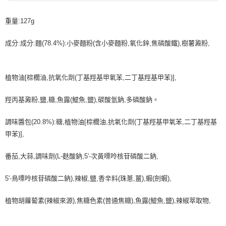
重量:127g
成分:成分:麵(78.4%):小麥麵粉(含小麥麵粉,氧化鋅,焦磷酸鐵),樹薯澱粉,
植物油[棕櫚油,抗氧化劑(丁基羥基甲氧苯,二丁基羥基甲苯)],
羥丙基澱粉,鹽,糖,魚露(鯷魚,鹽),碳酸氫鈉,多磷酸鈉。
調味醬包(20.8%):糖,植物油[棕櫚油,抗氧化劑(丁基羥基甲氧苯,二丁基羥基
甲苯)],
番茄,大蒜,調味劑(L-麩酸鈉,5'-次黃嘌呤核苷磷酸二鈉,
5'-鳥嘌呤核苷磷酸二鈉),辣椒,鹽,香辛料(珠蔥,薑),蝦(劍蝦),
植物胡蘿蔔素(辣椒來源),焦糖色素(普通焦糖),魚露(鯷魚,鹽),辣椒萃取物,