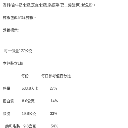
香料(含牛奶來源,芝麻來源),防腐劑(己二烯酸鉀),魷魚粉。
辣椒包(0.8%):辣椒。
營養標示:
每一份量127公克
本包裝含1份
每份 每日參考值百分比
熱量 533.8大卡 27%
蛋白質 8.6公克 14%
脂肪 19.8公克 33%
飽和脂肪 9.8公克 54%