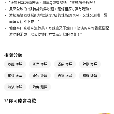
LINE Pay
"正宗日本製麵技術，粗厚Q彈有嚼勁。"挑戰味蕾極限！
風靡全球的7級特辣海鮮炒麵，麵條粗厚Q彈有嚼勁。
Apple Pay
濃郁海鮮風味搭配地獄辣度7級的辣椒調味粉，又辣又涮嘴，唇
街口支付
齒留香停不下來！"
仙台辛口味噌味道醇美，有辣度又不燥口。淡淡的味增香氣搭配
悠遊付
濃厚的湯頭，以最便捷的方式滿足您的味蕾！"
Google Pay
AFTEE先享後付
相關說明
相關分類
【關於「AFTEE先享後付」】
即享券
炒麵 海鮮
正宗 海鮮
香氣 海鮮
辣椒 海鮮
AFTEE先享後付是「在收到商品之後才付款」的支付方式。 讓您購物簡單
便利好安心！
１．簡單：不需註冊會員、不需綁卡、不需儲值。
辣椒 正宗
正宗 炒麵
香氣 正宗
辣椒 炒麵
運送方式
２．便利：只要手機號碼，簡訊認證，即可結帳。
３．安心：先確認商品／服務後，再付款。
全家取貨付款
淡淡 海鮮
海鮮 麵條
每筆NT$65，滿NT$390(含以上)免運費
【「AFTEE先享後付」結帳流程】
１．於結帳方式選擇「AFTEE先享後付」後，將跳轉至「AFTEE先享後付」
🔻你可能會喜歡
付款後全家取貨
結帳頁面，進行簡訊認證並確認金額後，即可完成結帳。
２．訂單成立數日內，您將收到繳費通知簡訊。
每筆NT$65，滿NT$390(含以上)免運費
３．收到繳費通知簡訊後14天內，點擊此簡訊中的連結，可透過四大超商／