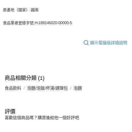
原產地（國家）:越南
食品業者登錄字號:H-189146020-00000-5
顯示電腦版詳細說明
商品相關分類 (1)
食品飲料
泡麵/泡飯/杯湯/調理包
泡麵
評價
喜歡這個商品嗎？購買後給他一個好評吧