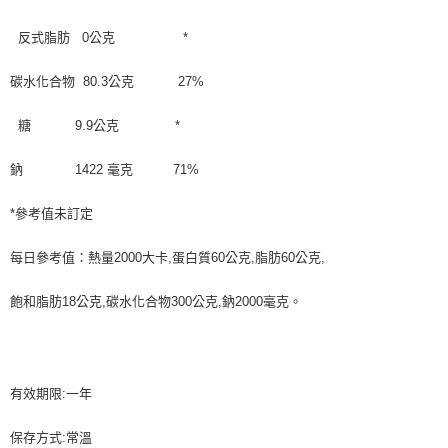
反式脂肪 0公克 *
碳水化合物 80.3公克 27%
糖 9.9公克 *
鈉 1422 毫克 71%
*參考值未訂定
每日參考值：熱量2000大卡,蛋白質60公克,脂肪60公克,
飽和脂肪18公克,碳水化合物300公克,鈉2000毫克。
有效期限:一年
保存方式:常溫