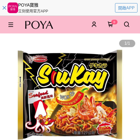
POYA寶雅
開啟APP
立刻使用官方APP
0
1
/
1