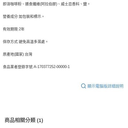
即溶咖啡粉、膳食纖維(阿拉伯膠)、威士忌香料、鹽。
營養成分:如包裝和標示。
有效期限:2年
保存方式:避免高溫多濕處。
原產地(國家):台灣
食品業者登錄字號:A-170377252-00000-1
顯示電腦版詳細說明
商品相關分類 (1)