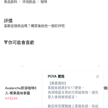
食品飲料
沖泡飲品
咖啡
評價
喜歡這個商品嗎？購買後給他一個好評吧
🔻你可能會喜歡
POYA 寶雅
【重要通知】
客服系統將於8/17更新，
Avalanche即溶咖啡8
西雅圖極品咖啡
味丹味味A排骨雞
為保障留言資訊可保留查詢，請先
入-榛果風味拿鐵
21g(15入)-藍山風味拿
乾麵4入
登入會員帳號留言。
鐵
NT$149
NT$199
NT$99
NT$324
歡迎來到寶雅線上客服系統。為加