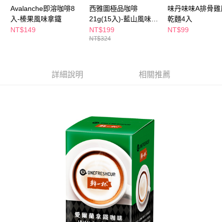
ATM／網路銀行／等多元方式進行付款，方視為交易完成。
萊爾富取貨付款
Avalanche即溶咖啡8
西雅圖極品咖啡
味丹味味A排骨雞
※ 請注意：結帳手續完成當下不需立刻繳費，但若您需要取消訂單，請聯絡
入-榛果風味拿鐵
21g(15入)-藍山風味拿
乾麵4入
每筆NT$65，滿NT$490(含以上)免運費
購買商品的店家。未經商家同意取消之訂單仍視為有效，需透過AFTEE先享
鐵
NT$149
NT$199
NT$99
後付繳納相關費用。
付款後萊爾富取貨
※ 交易是否成功請以「AFTEE先享後付 」之結帳頁面顯示為準，若有關於
NT$324
是否繳費成功／繳費後需取消欲退款等相關疑問，請聯繫「AFTEE先享後付
每筆NT$65，滿NT$490(含以上)免運費
客戶支援中心」
https://netprotections.freshdesk.com/support/home
7-11取貨付款
詳細說明
相關推薦
【注意事項】
１．透過由恩沛科技股份有限公司提供之「AFTEE先享後付」服務完成之交
每筆NT$65，滿NT$490(含以上)免運費
易，需依本服務之必要範圍內提供個人資料，並將交易相關給付款項請求債
權轉讓予恩沛科技股份有限公司。
付款後7-11取貨
２．關於個人資料處理事宜，請瀏覽以下網址：
每筆NT$65，滿NT$490(含以上)免運費
https://aftee.tw/terms/#terms3
３．未成年的使用者請事先徵得法定代理人或監護人之同意方可使用
宅配(本島)
「AFTEE先享後付」，若未經同意申辦者引起之損失，本公司不負相關責
任。
每筆NT$100，滿NT$790(含以上)免運費
４．使用「AFTEE先享後付」時，將依據個別帳號之用戶狀況，依本公司即
時審查核予不同之上限額度；若仍有額度不足之情形，本公司將視審查結果
付款後寶雅門市自取(由倉庫統一出貨)
請求用戶進行身份認證。
每筆NT$80，滿NT$290(含以上)免運費
５．嚴禁一人註冊多個帳號或使用他人資訊註冊。若發現惡意使用之情形，
恩沛科技股份有限公司將有權停止該用戶之使用額度並採取法律行動。