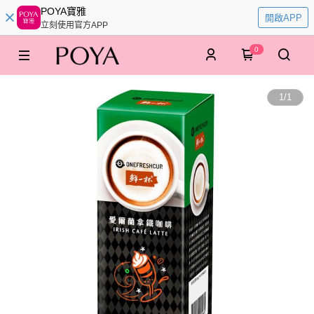
POYA寶雅
開啟APP
立刻使用官方APP
0
1
/
1