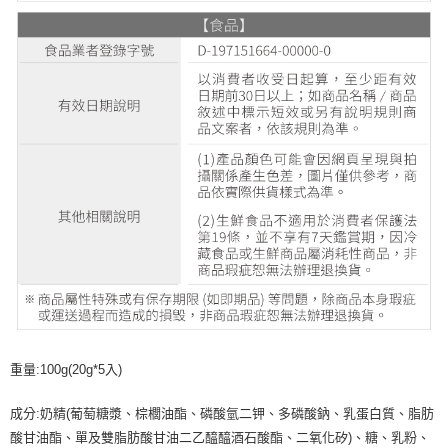
重量:100g(20g*5入)
成分:奶精(葡萄糖漿、棕櫚油酯、磷酸氫二钾、多磷酸鈉、乳蛋白質、脂肪
酸甘油酯、單及雙脂肪酸甘油二乙醯醯酒石酸酯、二氧化矽)、糖、乳粉、