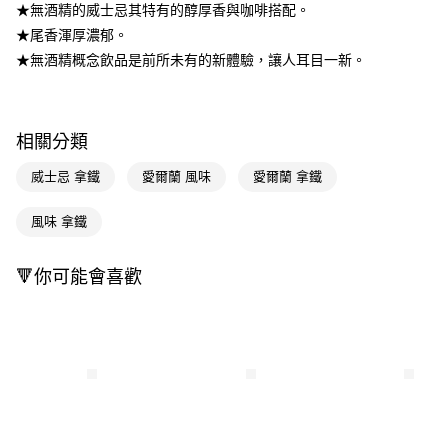
LINE Pay
★無酒精的威士忌其特有的醇厚香與咖啡搭配。
★尾香渾厚濃郁。
Apple Pay
★無酒精概念飲品是前所未有的新體驗，讓人耳目一新。
街口支付
悠遊付
相關分類
Google Pay
威士忌 拿鐵
愛爾蘭 風味
愛爾蘭 拿鐵
AFTEE先享後付
相關說明
風味 拿鐵
【關於「AFTEE先享後付」】
即享券
AFTEE先享後付是「在收到商品之後才付款」的支付方式。 讓您購物簡單
便利好安心！
🔻你可能會喜歡
１．簡單：不需註冊會員、不需綁卡、不需儲值。
運送方式
２．便利：只要手機號碼，簡訊認證，即可結帳。
３．安心：先確認商品／服務後，再付款。
全家取貨付款
每筆NT$65，滿NT$390(含以上)免運費
【「AFTEE先享後付」結帳流程】
１．於結帳方式選擇「AFTEE先享後付」後，將跳轉至「AFTEE先享後付」
付款後全家取貨
結帳頁面，進行簡訊認證並確認金額後，即可完成結帳。
２．訂單成立數日內，您將收到繳費通知簡訊。
每筆NT$65，滿NT$390(含以上)免運費
３．收到繳費通知簡訊後14天內，點擊此簡訊中的連結，可透過四大超商／