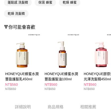
ATM／網路銀行／等多元方式進行付款，方視為交易完成。
蓬鬆感 洗髮精
保濕 蜂蜜
乾燥 蜂蜜
萊爾富取貨付款
※ 請注意：結帳手續完成當下不需立刻繳費，但若您需要取消訂單，請聯絡
每筆NT$65，滿NT$490(含以上)免運費
購買商品的店家。未經商家同意取消之訂單仍視為有效，需透過AFTEE先享
乾燥 洗髮精
後付繳納相關費用。
付款後萊爾富取貨
※ 交易是否成功請以「AFTEE先享後付 」之結帳頁面顯示為準，若有關於
是否繳費成功／繳費後需取消欲退款等相關疑問，請聯繫「AFTEE先享後付
每筆NT$65，滿NT$490(含以上)免運費
🔻你可能會喜歡
客戶支援中心」
https://netprotections.freshdesk.com/support/home
7-11取貨付款
【注意事項】
１．透過由恩沛科技股份有限公司提供之「AFTEE先享後付」服務完成之交
每筆NT$65，滿NT$490(含以上)免運費
易，需依本服務之必要範圍內提供個人資料，並將交易相關給付款項請求債
權轉讓予恩沛科技股份有限公司。
付款後7-11取貨
２．關於個人資料處理事宜，請瀏覽以下網址：
每筆NT$65，滿NT$490(含以上)免運費
https://aftee.tw/terms/#terms3
３．未成年的使用者請事先徵得法定代理人或監護人之同意方可使用
宅配(本島)
「AFTEE先享後付」，若未經同意申辦者引起之損失，本公司不負相關責
任。
每筆NT$100，滿NT$790(含以上)免運費
HONEYQUE蜂蜜水潤
HONEYQUE蜂蜜水潤
HONEYQUE膠
４．使用「AFTEE先享後付」時，將依據個別帳號之用戶狀況，依本公司即
豐盈護髮乳450ml
豐盈護髮油100ml
光澤洗髮精450ml
時審查核予不同之上限額度；若仍有額度不足之情形，本公司將視審查結果
付款後寶雅門市自取(由倉庫統一出貨)
NT$560
NT$560
NT$560
請求用戶進行身份認證。
NT$650
NT$650
NT$650
每筆NT$80，滿NT$290(含以上)免運費
５．嚴禁一人註冊多個帳號或使用他人資訊註冊。若發現惡意使用之情形，
恩沛科技股份有限公司將有權停止該用戶之使用額度並採取法律行動。
詳細說明
商品規格
相關推薦