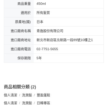
商品重量
450ml
適用於
所有髮質
原產地(國)
日本
進口廠商名稱
青逸股份有限公司
進口廠商地址
新北市新店區北新路一段89號10樓之1
進口廠商電話
02-7751-5655
保存期限
5年
商品相關分類 (2)
個人清潔
洗潤髮
豐盈蓬鬆
個人清潔
洗潤髮
日韓專區