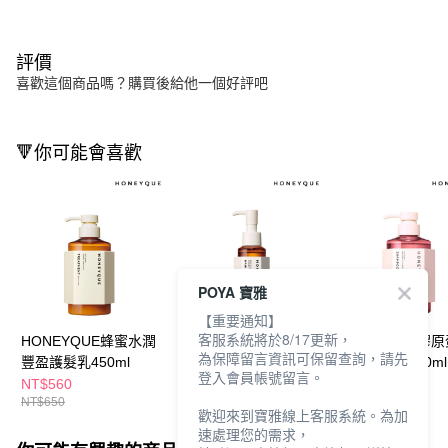
評價
喜歡這個商品嗎？購買後給他一個好評吧
🔻你可能會喜歡
POYA 寶雅
【重要通知】
客服系統將於8/17更新，
HONEYQUE蜂蜜水潤
HONEYQUE蜂蜜水潤
HONEYQUE膠
為保障留言資訊可保留查詢，請先
豐盈護髮乳450ml
豐盈護髮油100ml
光澤洗髮精450ml
登入會員帳號留言。
NT$560
NT$560
NT$560
NT$650
NT$650
NT$650
歡迎來到寶雅線上客服系統。為加
速處理您的需求，