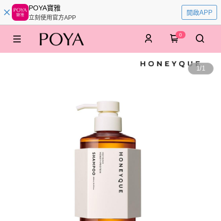
POYA寶雅
開啟APP
立刻使用官方APP
0
1
/
1