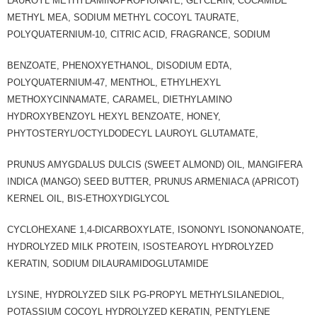
LAUROYL METHYLAMINOPROPIONATE, GLYCERIN, COCAMIDE
METHYL MEA, SODIUM METHYL COCOYL TAURATE,
POLYQUATERNIUM-10, CITRIC ACID, FRAGRANCE, SODIUM
BENZOATE, PHENOXYETHANOL, DISODIUM EDTA,
POLYQUATERNIUM-47, MENTHOL, ETHYLHEXYL
METHOXYCINNAMATE, CARAMEL, DIETHYLAMINO
HYDROXYBENZOYL HEXYL BENZOATE, HONEY,
PHYTOSTERYL/OCTYLDODECYL LAUROYL GLUTAMATE,
PRUNUS AMYGDALUS DULCIS (SWEET ALMOND) OIL, MANGIFERA
INDICA (MANGO) SEED BUTTER, PRUNUS ARMENIACA (APRICOT)
KERNEL OIL, BIS-ETHOXYDIGLYCOL
CYCLOHEXANE 1,4-DICARBOXYLATE, ISONONYL ISONONANOATE,
HYDROLYZED MILK PROTEIN, ISOSTEAROYL HYDROLYZED
KERATIN, SODIUM DILAURAMIDOGLUTAMIDE
LYSINE, HYDROLYZED SILK PG-PROPYL METHYLSILANEDIOL,
POTASSIUM COCOYL HYDROLYZED KERATIN, PENTYLENE