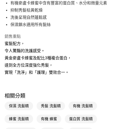
LINE Pay
有機麥盧卡蜂蜜中含有豐富的蛋白質、水分和微量元素
抑制秀髮枯黃乾燥
Apple Pay
洗後呈現自然蓬鬆感
街口支付
保濕鎖水適用所有髮絲
悠遊付
銷售重點
蜜髮配方，
Google Pay
令人驚豔的洗護感受。
AFTEE先享後付
黃金麥盧卡蜂蜜及配比3種複合蛋白，
相關說明
達到全方位深度強化秀髮，
【關於「AFTEE先享後付」】
實現「洗淨」和「護理」雙效合一。
即享券
AFTEE先享後付是「在收到商品之後才付款」的支付方式。 讓您購物簡單
便利好安心！
１．簡單：不需註冊會員、不需綁卡、不需儲值。
運送方式
２．便利：只要手機號碼，簡訊認證，即可結帳。
３．安心：先確認商品／服務後，再付款。
相關分類
全家取貨付款
每筆NT$65，滿NT$390(含以上)免運費
【「AFTEE先享後付」結帳流程】
保濕 洗髮精
秀髮 洗髮精
有機 洗髮精
１．於結帳方式選擇「AFTEE先享後付」後，將跳轉至「AFTEE先享後付」
付款後全家取貨
結帳頁面，進行簡訊認證並確認金額後，即可完成結帳。
蜂蜜 洗髮精
有機 蜂蜜
蛋白質 洗髮精
２．訂單成立數日內，您將收到繳費通知簡訊。
每筆NT$65，滿NT$390(含以上)免運費
３．收到繳費通知簡訊後14天內，點擊此簡訊中的連結，可透過四大超商／