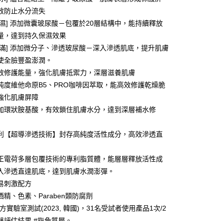
效防止水分流失
FTEE先享後付」】
保濕] 添加微囊玻尿酸－包覆於20層結構中，能持續釋放
先享後付是「在收到商品之後才付款」的支付方式。 讓您購物簡單
量，達到持久保濕效果
心！
：不需註冊會員、不需綁卡、不需儲值。
飽滿] 添加微分子、滲透玻尿酸－深入滲透肌底，提升肌膚
：只要手機號碼，簡訊認證，即可結帳。
使全臉豐盈澎潤。
：先確認商品／服務後，再付款。
效修護能量，強化肌膚抵禦力，深層滋養肌膚
付款
EE先享後付」結帳流程】
純度維他命原B5、PRO咖啡因萃取，能高效修護乾燥脆
5，滿NT$390(含以上)免運費
方式選擇「AFTEE先享後付」後，將跳轉至「AFTEE先享後
強化肌膚屏障
頁面，進行簡訊認證並確認金額後，即可完成結帳。
加環狀胺基酸，有效鎖住肌膚水分，達到深層補水修
家取貨
成立數日內，您將收到繳費通知簡訊。
費通知簡訊後14天內，點擊此簡訊中的連結，可透過四大超商
5，滿NT$390(含以上)免運費
網路銀行／等多元方式進行付款，方視為交易完成。
利【超導滲透技術】封存高純度活性成分，高效滲透直
：結帳手續完成當下不需立刻繳費，但若您需要取消訂單，請聯
貨付款
的店家。未經商家同意取消之訂單仍視為有效，需透過AFTEE
繳納相關費用。
5，滿NT$490(含以上)免運費
正電荷多層包覆技術的專利脂質體，能層層釋放活性成
否成功請以「AFTEE先享後付 」之結帳頁面顯示為準，若有關於
入滲透直達肌底，達到肌膚水潤澎彈。
功／繳費後需取消欲退款等相關疑問，請聯繫「AFTEE先享後
爾富取貨
援中心」
https://netprotections.freshdesk.com/support/home
易刺激配方
5，滿NT$490(含以上)免運費
精、色素、Paraben類防腐劑
項】
付款
恩沛科技股份有限公司提供之「AFTEE先享後付」服務完成之
方實驗室測試(2023, 韓國)，31名受試者使用產品1次/2
依本服務之必要範圍內提供個人資料，並將交易相關給付款項請
5，滿NT$490(含以上)免運費
器評估結果 #指角質層。