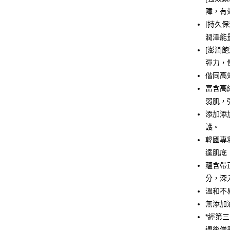
障，有
相關說明
【關於「A
[持久
即享券
AFTEE
潤澤能
便利好安
１．簡單
[澎潤
２．便利
運送方式
彈力，
３．安心
偕同高
全家取貨
【「AFT
富含高
每筆NT$6
１．於結帳
弱肌，
付」結帳
添加添
付款後全
２．訂單
３．收到繳
護。
每筆NT$6
／ATM／
韓國專
※ 請注意
萊爾富取
絡購買商品
達肌底
先享後付
每筆NT$6
蘊含帶
※ 交易是
分，深
是否繳費成
付款後萊
付客戶支
溫和不
每筆NT$6
無添加酒
【注意事
7-11取貨
１．透過由
*經第三
交易，需
每筆NT$6
週後儀