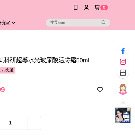
0
研究室
醫美科研超導水光玻尿酸活膚霜50ml
390免運
99