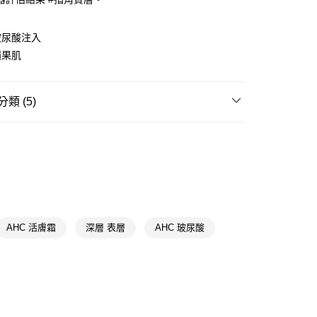
讓予恩沛科技股份有限公司。
個人資料處理事宜，請瀏覽以下網址：
1取貨
ee.tw/terms/#terms3
玻尿酸注入
5，滿NT$490(含以上)免運費
年的使用者請事先徵得法定代理人或監護人之同意方可使用
蘋果肌
E先享後付」，若未經同意申辦者引起之損失，本公司不負相關責
AFTEE先享後付」時，將依據個別帳號之用戶狀況，依本公司
00，滿NT$790(含以上)免運費
核予不同之上限額度；若仍有額度不足之情形，本公司將視審查
類 (5)
用戶進行身份認證。
門市自取(由倉庫統一出貨)
一人註冊多個帳號或使用他人資訊註冊。若發現惡意使用之情
乳液/乳霜
保濕
0，滿NT$290(含以上)免運費
科技股份有限公司將有權停止該用戶之使用額度並採取法律行
ilever
AHC
★品牌精選
AHC
📢
🧴穩膚養成日記 08/05-08/18
滿額享9折回饋
📢
🧴穩膚養成日記 08/05-08/18
爆水透亮術
AHC 活膚霜
深層 表層
AHC 玻尿酸