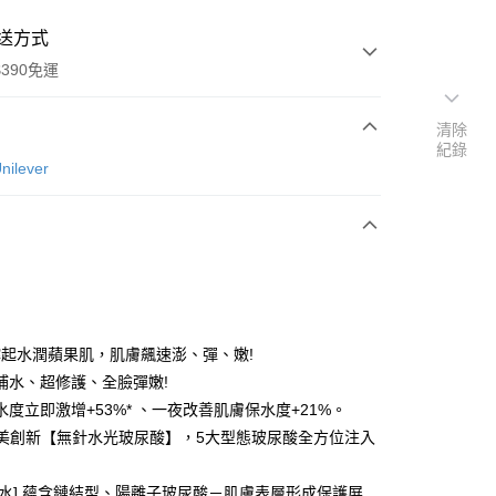
送方式
390免運
清除
紀錄
ilever
次付款
付款
*撐起水潤蘋果肌，肌膚飆速澎、彈、嫩!
補水、超修護、全臉彈嫩!
水度立即激增+53%* 、一夜改善肌膚保水度+21%。
醫美創新【無針水光玻尿酸】，5大型態玻尿酸全方位注入
y
鎖水] 蘊含鏈結型、陽離子玻尿酸－肌膚表層形成保護屏
享後付