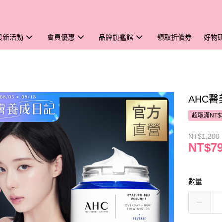
最新活動
會員優惠
品牌旗艦館
領取折價券
好物
AHC
超取滿NT$
NT$1,200
NT$7
數量