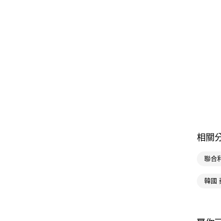
相關
聯合
韓國 