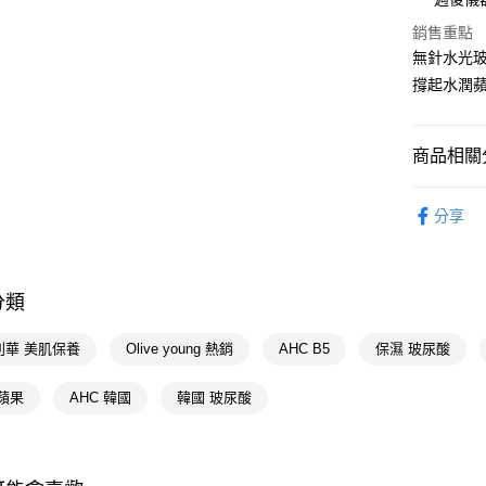
求債權轉
２．關於
銷售重點
付款後7-1
https://aft
無針水光
每筆NT$6
３．未成
撐起水潤
「AFTE
宅配(本島)
任。
４．使用「
每筆NT$1
即時審查
商品相關分
結果請求
付款後寶雅
５．嚴禁
醫學美容
每筆NT$8
形，恩沛
分享
動。
聯合利華 Un
醫學美容
分類
📢主題活動
📢主題活動
利華 美肌保養
Olive young 熱銷
AHC B5
保濕 玻尿酸
蘋果
AHC 韓國
韓國 玻尿酸