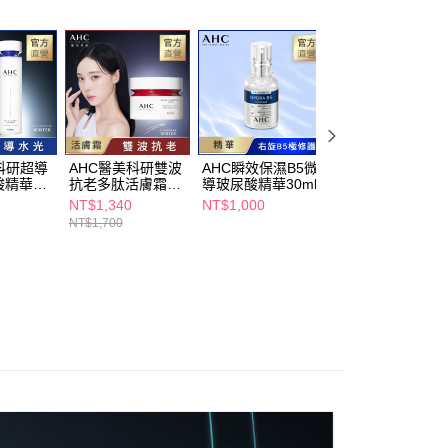
科研超導
AHC醫美科研雙波
AHC瞬效保濕B5微
AHC超能玻尿酸
酸精華水
抗老多肽活膚霜
導玻尿酸精華30ml
濕肌亮機能水
50ml
100ml
NT$1,340
NT$1,000
NT$375
NT$1,700
NT$750