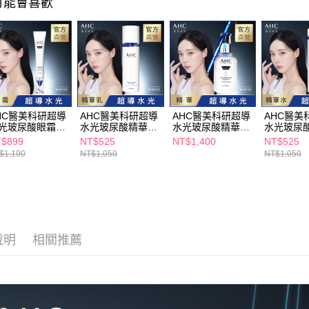
可能會喜歡
HC醫美科研超導
AHC醫美科研超導
AHC醫美科研超導
AHC醫美
光玻尿酸眼霜
水光玻尿酸精華乳
水光玻尿酸精華
水光玻尿
ml
100ml
40ml
130ml
$899
NT$525
NT$1,400
NT$525
$1,100
NT$1,050
NT$1,050
說明
相關推薦