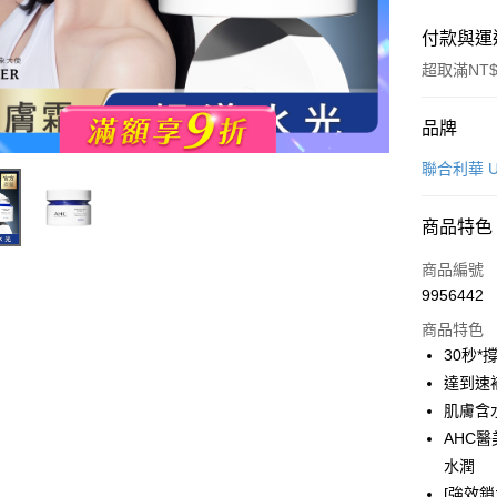
付款與運
超取滿NT$
付款方式
品牌
POYA支付
聯合利華 Un
信用卡一
商品特色
超商取貨
商品編號
LINE Pay
9956442
商品特色
Apple Pay
30秒
街口支付
達到速
肌膚含
悠遊付
AHC
Google Pa
水潤
[強效
AFTEE先