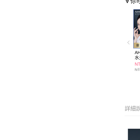
🔻你
A
水
30
NT
NT
詳細