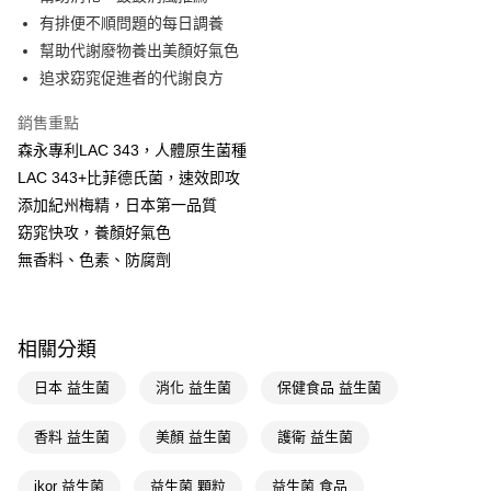
有排便不順問題的每日調養
Apple Pay
幫助代謝廢物養出美顏好氣色
街口支付
追求窈窕促進者的代謝良方
悠遊付
銷售重點
森永專利LAC 343，人體原生菌種
Google Pay
LAC 343+比菲德氏菌，速效即攻
AFTEE先享後付
添加紀州梅精，日本第一品質
相關說明
窈窕快攻，養顏好氣色
【關於「AFTEE先享後付」】
無香料、色素、防腐劑
即享券
AFTEE先享後付是「在收到商品之後才付款」的支付方式。 讓您購物簡單
便利好安心！
１．簡單：不需註冊會員、不需綁卡、不需儲值。
運送方式
２．便利：只要手機號碼，簡訊認證，即可結帳。
３．安心：先確認商品／服務後，再付款。
相關分類
全家取貨付款
每筆NT$65，滿NT$390(含以上)免運費
【「AFTEE先享後付」結帳流程】
日本 益生菌
消化 益生菌
保健食品 益生菌
１．於結帳方式選擇「AFTEE先享後付」後，將跳轉至「AFTEE先享後付」
付款後全家取貨
結帳頁面，進行簡訊認證並確認金額後，即可完成結帳。
香料 益生菌
美顏 益生菌
護衛 益生菌
２．訂單成立數日內，您將收到繳費通知簡訊。
每筆NT$65，滿NT$390(含以上)免運費
３．收到繳費通知簡訊後14天內，點擊此簡訊中的連結，可透過四大超商／
ATM／網路銀行／等多元方式進行付款，方視為交易完成。
ikor 益生菌
益生菌 顆粒
益生菌 食品