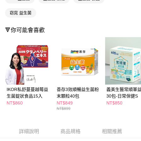
萊爾富取貨付款
※ 請注意：結帳手續完成當下不需立刻繳費，但若您需要取消訂單，請聯絡
每筆NT$65，滿NT$490(含以上)免運費
購買商品的店家。未經商家同意取消之訂單仍視為有效，需透過AFTEE先享
窈窕 益生菌
後付繳納相關費用。
付款後萊爾富取貨
※ 交易是否成功請以「AFTEE先享後付 」之結帳頁面顯示為準，若有關於
是否繳費成功／繳費後需取消欲退款等相關疑問，請聯繫「AFTEE先享後付
每筆NT$65，滿NT$490(含以上)免運費
🔻你可能會喜歡
客戶支援中心」
https://netprotections.freshdesk.com/support/home
7-11取貨付款
【注意事項】
１．透過由恩沛科技股份有限公司提供之「AFTEE先享後付」服務完成之交
每筆NT$65，滿NT$490(含以上)免運費
易，需依本服務之必要範圍內提供個人資料，並將交易相關給付款項請求債
權轉讓予恩沛科技股份有限公司。
付款後7-11取貨
２．關於個人資料處理事宜，請瀏覽以下網址：
每筆NT$65，滿NT$490(含以上)免運費
https://aftee.tw/terms/#terms3
３．未成年的使用者請事先徵得法定代理人或監護人之同意方可使用
宅配(本島)
「AFTEE先享後付」，若未經同意申辦者引起之損失，本公司不負相關責
任。
每筆NT$100，滿NT$790(含以上)免運費
IKOR私舒蔓蔓越莓益
善存3效順暢益生菌粉
義美生醫常順軍
４．使用「AFTEE先享後付」時，將依據個別帳號之用戶狀況，依本公司即
生菌錠狀食品15入
末顆粒40包
30包-日常保健S
時審查核予不同之上限額度；若仍有額度不足之情形，本公司將視審查結果
付款後寶雅門市自取(由倉庫統一出貨)
NT$860
NT$849
NT$850
請求用戶進行身份認證。
NT$899
每筆NT$80，滿NT$290(含以上)免運費
５．嚴禁一人註冊多個帳號或使用他人資訊註冊。若發現惡意使用之情形，
恩沛科技股份有限公司將有權停止該用戶之使用額度並採取法律行動。
詳細說明
商品規格
相關推薦