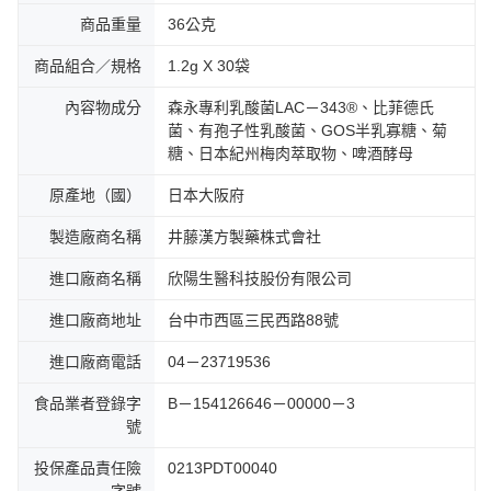
商品重量
36公克
商品組合／規格
1.2g X 30袋
內容物成分
森永專利乳酸菌LAC－343®、比菲德氏
菌、有孢子性乳酸菌、GOS半乳寡糖、菊
糖、日本紀州梅肉萃取物、啤酒酵母
原產地（國）
日本大阪府
製造廠商名稱
井藤漢方製藥株式會社
進口廠商名稱
欣陽生醫科技股份有限公司
進口廠商地址
台中市西區三民西路88號
進口廠商電話
04－23719536
食品業者登錄字
B－154126646－00000－3
號
投保產品責任險
0213PDT00040