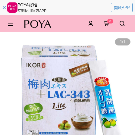
POYA寶雅
開啟APP
立刻使用官方APP
0
1
/
1