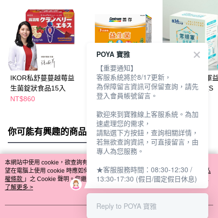
POYA 寶雅
【重要通知】
客服系統將於8/17更新，
IKOR私舒蔓蔓越莓益
善存3效順暢益生菌粉
義美生醫常順軍
為保障留言資訊可保留查詢，請先
生菌錠狀食品15入
末顆粒40包
30包-日常保健S
登入會員帳號留言。
NT$860
NT$849
NT$850
NT$899
歡迎來到寶雅線上客服系統。為加
速處理您的需求，
你可能有興趣的商品
全站排行
請點選下方按鈕，查詢相關詳情，
若無欲查詢資訊，可直接留言，由
專人為您服務。
本網站中使用 cookie，欲查詢有關本網站使用 cookie 方式之詳情，及若您不希
★客服服務時間：08:30-12:30 /
熱門標籤
望在電腦上使用 cookie 時應如何變更電腦的 cookie 設定，請參閱本網站「
隱私
13:30-17:30 (假日/國定假日休息)
權條款
」之 Cookie 聲明。您繼續使用本網站即表示您同意本公司得按本網站使
用條款之 Cookie 聲明使用 cookie。
了解更多 >
Reply to POYA 寶雅
我知道了