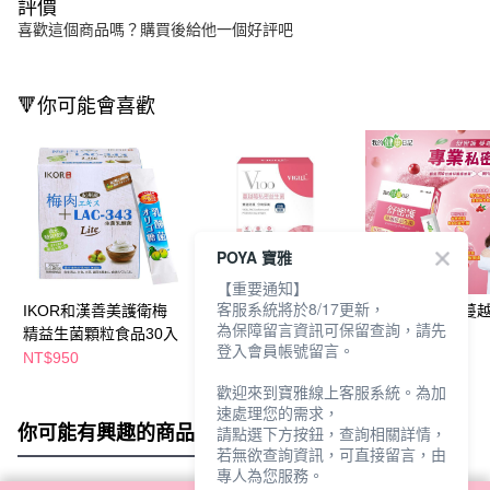
評價
喜歡這個商品嗎？購買後給他一個好評吧
🔻你可能會喜歡
POYA 寶雅
【重要通知】
客服系統將於8/17更新，
IKOR和漢善美護衛梅
VIGILL蔓越莓私密益生
我的健康日記蔓
為保障留言資訊可保留查詢，請先
精益生菌顆粒食品30入
菌20份-日夜雙護
生菌30入
登入會員帳號留言。
NT$950
NT$800
NT$720
歡迎來到寶雅線上客服系統。為加
速處理您的需求，
你可能有興趣的商品
全站排行
請點選下方按鈕，查詢相關詳情，
若無欲查詢資訊，可直接留言，由
專人為您服務。