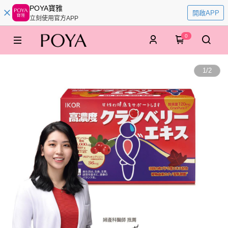
POYA寶雅
開啟APP
立刻使用官方APP
0
1
/
2