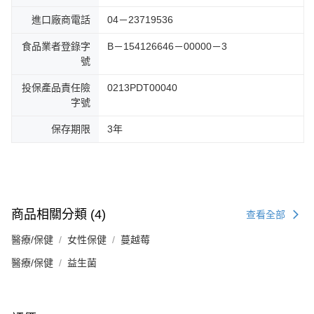
進口廠商電話
04－23719536
食品業者登錄字
B－154126646－00000－3
號
投保產品責任險
0213PDT00040
字號
保存期限
3年
商品相關分類 (4)
查看全部
醫療/保健
女性保健
蔓越莓
醫療/保健
益生菌