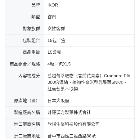
品牌
IKOR
類型
錠劑
對象族群
女性客群
包裝組合
15包／盒
商品重量
15公克
商品組合／規格
4粒／包X15
內容物成分
蔓越莓萃取物（含前花青素）Cranpure F®
300倍濃縮、植物性奈米型乳酸菌SNK®、
紅葡萄葉萃取物
原產地（國）
日本大阪府
製造廠商名稱
井藤漢方製藥株式會社
進口廠商名稱
欣陽生醫科技股份有限公司
進口廠商地址
台中市西區三民西路88號