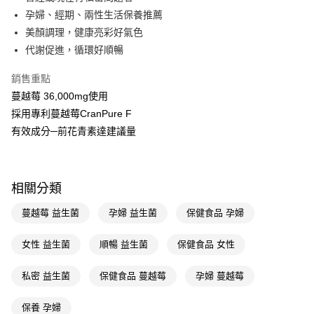
孕婦、經期、兩性生活保養推薦
Apple Pay
美顏調理，健康亮彩好氣色
街口支付
代謝促進，循環好順暢
悠遊付
銷售重點
蔓越莓 36,000mg使用
Google Pay
採用專利蔓越莓CranPure F
AFTEE先享後付
有效成分─前花青素達建議量
相關說明
【關於「AFTEE先享後付」】
即享券
AFTEE先享後付是「在收到商品之後才付款」的支付方式。 讓您購物簡單
便利好安心！
相關分類
１．簡單：不需註冊會員、不需綁卡、不需儲值。
運送方式
２．便利：只要手機號碼，簡訊認證，即可結帳。
蔓越莓 益生菌
孕婦 益生菌
保健食品 孕婦
３．安心：先確認商品／服務後，再付款。
全家取貨付款
每筆NT$65，滿NT$390(含以上)免運費
女性 益生菌
順暢 益生菌
保健食品 女性
【「AFTEE先享後付」結帳流程】
１．於結帳方式選擇「AFTEE先享後付」後，將跳轉至「AFTEE先享後付」
付款後全家取貨
結帳頁面，進行簡訊認證並確認金額後，即可完成結帳。
私密 益生菌
保健食品 蔓越莓
孕婦 蔓越莓
２．訂單成立數日內，您將收到繳費通知簡訊。
每筆NT$65，滿NT$390(含以上)免運費
３．收到繳費通知簡訊後14天內，點擊此簡訊中的連結，可透過四大超商／
保養 孕婦
ATM／網路銀行／等多元方式進行付款，方視為交易完成。