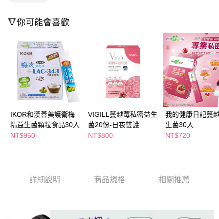
萊爾富取貨付款
※ 請注意：結帳手續完成當下不需立刻繳費，但若您需要取消訂單，請聯絡
每筆NT$65，滿NT$490(含以上)免運費
購買商品的店家。未經商家同意取消之訂單仍視為有效，需透過AFTEE先享
🔻你可能會喜歡
後付繳納相關費用。
付款後萊爾富取貨
※ 交易是否成功請以「AFTEE先享後付 」之結帳頁面顯示為準，若有關於
是否繳費成功／繳費後需取消欲退款等相關疑問，請聯繫「AFTEE先享後付
每筆NT$65，滿NT$490(含以上)免運費
客戶支援中心」
https://netprotections.freshdesk.com/support/home
7-11取貨付款
【注意事項】
１．透過由恩沛科技股份有限公司提供之「AFTEE先享後付」服務完成之交
每筆NT$65，滿NT$490(含以上)免運費
易，需依本服務之必要範圍內提供個人資料，並將交易相關給付款項請求債
權轉讓予恩沛科技股份有限公司。
付款後7-11取貨
２．關於個人資料處理事宜，請瀏覽以下網址：
每筆NT$65，滿NT$490(含以上)免運費
https://aftee.tw/terms/#terms3
IKOR和漢善美護衛梅
VIGILL蔓越莓私密益生
我的健康日記蔓
３．未成年的使用者請事先徵得法定代理人或監護人之同意方可使用
精益生菌顆粒食品30入
菌20份-日夜雙護
生菌30入
宅配(本島)
「AFTEE先享後付」，若未經同意申辦者引起之損失，本公司不負相關責
NT$950
NT$800
NT$720
任。
每筆NT$100，滿NT$790(含以上)免運費
４．使用「AFTEE先享後付」時，將依據個別帳號之用戶狀況，依本公司即
時審查核予不同之上限額度；若仍有額度不足之情形，本公司將視審查結果
付款後寶雅門市自取(由倉庫統一出貨)
請求用戶進行身份認證。
每筆NT$80，滿NT$290(含以上)免運費
５．嚴禁一人註冊多個帳號或使用他人資訊註冊。若發現惡意使用之情形，
詳細說明
商品規格
相關推薦
恩沛科技股份有限公司將有權停止該用戶之使用額度並採取法律行動。