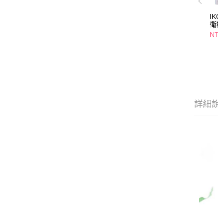
I
衛
食
NT
詳細