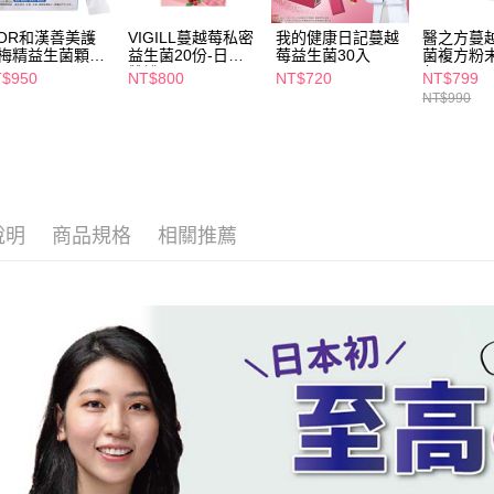
２．關於
付款後7-1
https://aft
KOR和漢善美護
VIGILL蔓越莓私密
我的健康日記蔓越
醫之方蔓
每筆NT$6
３．未成
梅精益生菌顆粒
益生菌20份-日夜
莓益生菌30入
菌複方粉末3
「AFTE
品30入
雙護
包
$950
NT$800
NT$720
NT$799
宅配(本島)
任。
NT$990
４．使用「
每筆NT$1
即時審查
結果請求
付款後寶雅
５．嚴禁
每筆NT$8
形，恩沛
動。
說明
商品規格
相關推薦