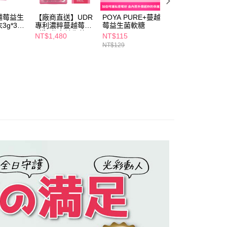
個人資料處理事宜，請瀏覽以下網址：
1取貨
ee.tw/terms/#terms3
越莓益生
【廠商直送】UDR
POYA PURE+蔓越
葡萄王蔓越莓甘露
5，滿NT$490(含以上)免運費
年的使用者請事先徵得法定代理人或監護人之同意方可使用
g*30
專利濃粹蔓越莓
莓益生菌軟糖
糖益生菌2g*30包
E先享後付」，若未經同意申辦者引起之損失，本公司不負相關責
+鐵+私密益生菌30
NT$1,480
NT$115
NT$939
顆
NT$129
NT$1,180
AFTEE先享後付」時，將依據個別帳號之用戶狀況，依本公司
00，滿NT$790(含以上)免運費
核予不同之上限額度；若仍有額度不足之情形，本公司將視審查
用戶進行身份認證。
門市自取(由倉庫統一出貨)
一人註冊多個帳號或使用他人資訊註冊。若發現惡意使用之情
0，滿NT$290(含以上)免運費
科技股份有限公司將有權停止該用戶之使用額度並採取法律行