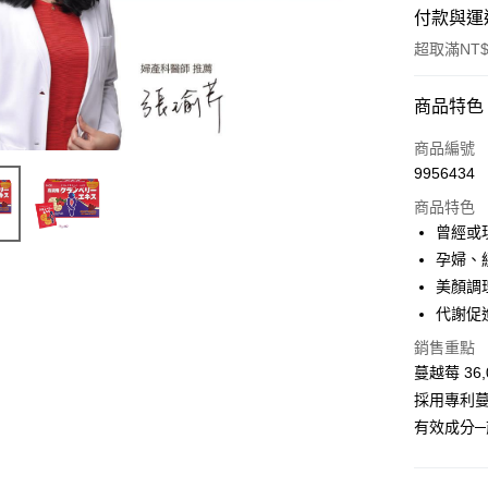
付款與運
超取滿NT$
付款方式
商品特色
POYA支付
商品編號
9956434
信用卡一
商品特色
超商取貨
曾經或
孕婦、
LINE Pay
美顏調
Apple Pay
代謝促
街口支付
銷售重點
蔓越莓 36
悠遊付
採用專利蔓越
Google Pa
有效成分
AFTEE先