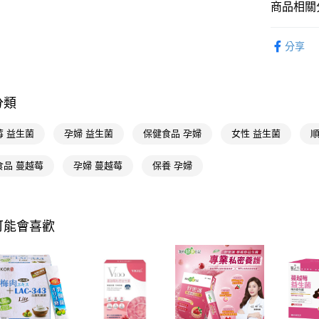
相關說明
商品相關分
【關於「A
即享券
AFTEE
醫療/保健
便利好安
分享
１．簡單
醫療/保健
２．便利
運送方式
📢主題活動
３．安心
倍回饋
全家取貨
分類
【「AFT
每筆NT$6
📢主題活動
１．於結帳
付」結帳
莓 益生菌
孕婦 益生菌
保健食品 孕婦
女性 益生菌
順
付款後全
２．訂單
３．收到繳
每筆NT$6
食品 蔓越莓
孕婦 蔓越莓
保養 孕婦
／ATM／
※ 請注意
萊爾富取
絡購買商品
先享後付
每筆NT$6
※ 交易是
可能會喜歡
是否繳費成
付款後萊
付客戶支
每筆NT$6
【注意事
7-11取貨
１．透過由
交易，需
每筆NT$6
求債權轉