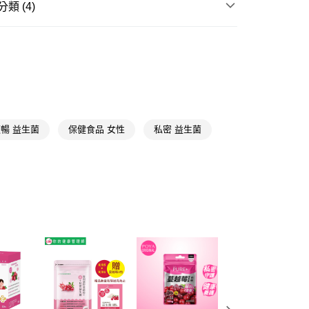
類 (4)
FTEE先享後付」】
先享後付是「在收到商品之後才付款」的支付方式。 讓您購物簡單
女性保健
蔓越莓
心！
：不需註冊會員、不需綁卡、不需儲值。
益生菌
：只要手機號碼，簡訊認證，即可結帳。
📢
👑精緻出遊指南 08/05-08/18
滿$688享點數8%
：先確認商品／服務後，再付款。
付款
EE先享後付」結帳流程】
5，滿NT$390(含以上)免運費
📢
👑精緻出遊指南 08/05-08/18
隨身防護中
方式選擇「AFTEE先享後付」後，將跳轉至「AFTEE先享後
頁面，進行簡訊認證並確認金額後，即可完成結帳。
暢 益生菌
保健食品 女性
私密 益生菌
家取貨
成立數日內，您將收到繳費通知簡訊。
費通知簡訊後14天內，點擊此簡訊中的連結，可透過四大超商
5，滿NT$390(含以上)免運費
網路銀行／等多元方式進行付款，方視為交易完成。
：結帳手續完成當下不需立刻繳費，但若您需要取消訂單，請聯
貨付款
的店家。未經商家同意取消之訂單仍視為有效，需透過AFTEE
繳納相關費用。
5，滿NT$490(含以上)免運費
否成功請以「AFTEE先享後付 」之結帳頁面顯示為準，若有關於
功／繳費後需取消欲退款等相關疑問，請聯繫「AFTEE先享後
爾富取貨
援中心」
https://netprotections.freshdesk.com/support/home
5，滿NT$490(含以上)免運費
項】
付款
恩沛科技股份有限公司提供之「AFTEE先享後付」服務完成之
依本服務之必要範圍內提供個人資料，並將交易相關給付款項請
5，滿NT$490(含以上)免運費
讓予恩沛科技股份有限公司。