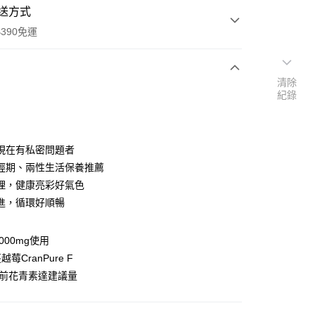
送方式
390免運
清除
紀錄
次付款
付款
現在有私密問題者
經期、兩性生活保養推薦
理，健康亮彩好氣色
進，循環好順暢
,000mg使用
莓CranPure F
y
─前花青素達建議量
享後付