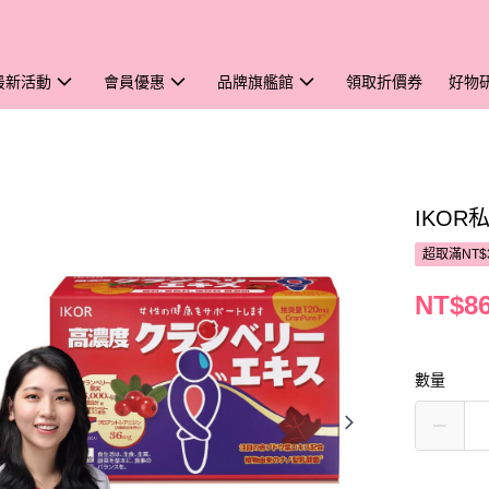
最新活動
會員優惠
品牌旗艦館
領取折價券
好物
IKO
超取滿NT$
NT$8
數量