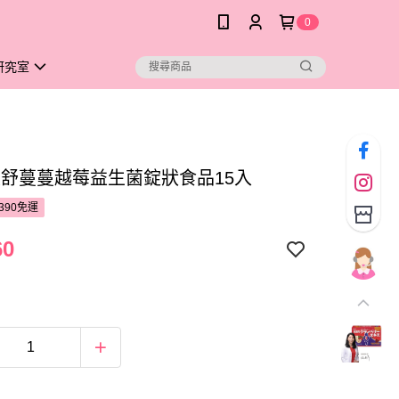
0
研究室
R私舒蔓蔓越莓益生菌錠狀食品15入
390免運
60