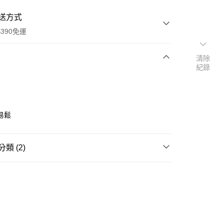
送方式
390免運
清除
紀錄
次付款
付款
易鬆
類 (2)
髮束/髮圈
電話線/毛巾圈/橡皮筋
🎀
寶雅自有品牌POYA Original
POYA CHIC 髮飾
y
享後付