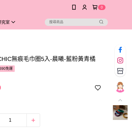
0
研究室
 CHIC無痕毛巾圈5入-晨曦-藍粉黃青橘
390免運
9