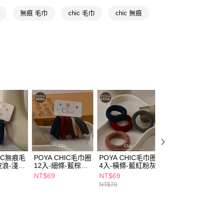
無痕 毛巾
chic 毛巾
chic 無痕
FTEE先享後付」】
先享後付是「在收到商品之後才付款」的支付方式。 讓您購物簡單
心！
：不需註冊會員、不需綁卡、不需儲值。
：只要手機號碼，簡訊認證，即可結帳。
：先確認商品／服務後，再付款。
付款
EE先享後付」結帳流程】
5，滿NT$390(含以上)免運費
方式選擇「AFTEE先享後付」後，將跳轉至「AFTEE先享後
頁面，進行簡訊認證並確認金額後，即可完成結帳。
家取貨
成立數日內，您將收到繳費通知簡訊。
費通知簡訊後14天內，點擊此簡訊中的連結，可透過四大超商
5，滿NT$390(含以上)免運費
網路銀行／等多元方式進行付款，方視為交易完成。
：結帳手續完成當下不需立刻繳費，但若您需要取消訂單，請聯
貨付款
的店家。未經商家同意取消之訂單仍視為有效，需透過AFTEE
繳納相關費用。
5，滿NT$490(含以上)免運費
HIC無痕毛
POYA CHIC毛巾圈
POYA CHIC毛巾圈
POYA CHIC毛巾
否成功請以「AFTEE先享後付 」之結帳頁面顯示為準，若有關於
波浪-淺深
12入-細條-藍棕米
4入-橫條-藍紅粉灰
8入-小圈-黃綠紅
功／繳費後需取消欲退款等相關疑問，請聯繫「AFTEE先享後
爾富取貨
灰紅
NT$69
NT$69
NT$69
援中心」
https://netprotections.freshdesk.com/support/home
NT$79
NT$79
5，滿NT$490(含以上)免運費
項】
付款
恩沛科技股份有限公司提供之「AFTEE先享後付」服務完成之
依本服務之必要範圍內提供個人資料，並將交易相關給付款項請
5，滿NT$490(含以上)免運費