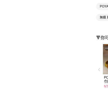
POY
無痕 
🔻你
P
巾
藍
N