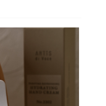
讓予恩沛科技股份有限公司。
個人資料處理事宜，請瀏覽以下網址：
1取貨
ee.tw/terms/#terms3
5，滿NT$490(含以上)免運費
年的使用者請事先徵得法定代理人或監護人之同意方可使用
E先享後付」，若未經同意申辦者引起之損失，本公司不負相關責
AFTEE先享後付」時，將依據個別帳號之用戶狀況，依本公司
00，滿NT$790(含以上)免運費
核予不同之上限額度；若仍有額度不足之情形，本公司將視審查
用戶進行身份認證。
門市自取(由倉庫統一出貨)
一人註冊多個帳號或使用他人資訊註冊。若發現惡意使用之情
0，滿NT$290(含以上)免運費
科技股份有限公司將有權停止該用戶之使用額度並採取法律行