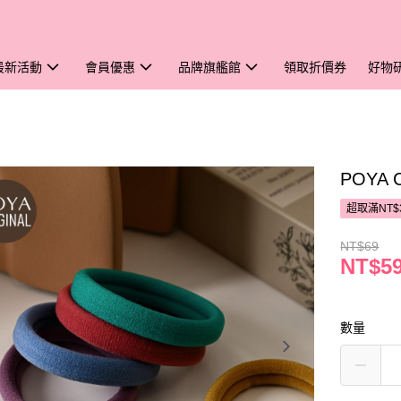
最新活動
會員優惠
品牌旗艦館
領取折價券
好物
POYA
超取滿NT$
NT$69
NT$5
數量