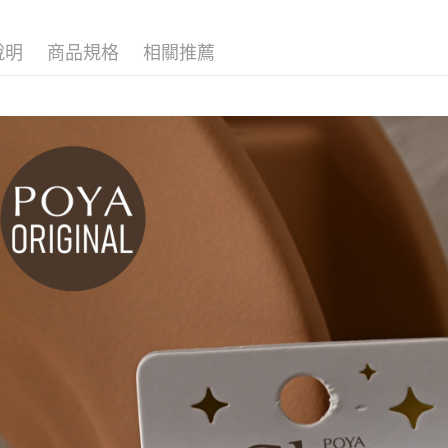
求債權轉
２．關於
付款後7-1
https://aft
說明
商品規格
相關推薦
每筆NT$6
３．未成
「AFTE
宅配(本島)
任。
４．使用「
每筆NT$1
即時審查
結果請求
付款後寶雅
５．嚴禁
每筆NT$8
形，恩沛
動。