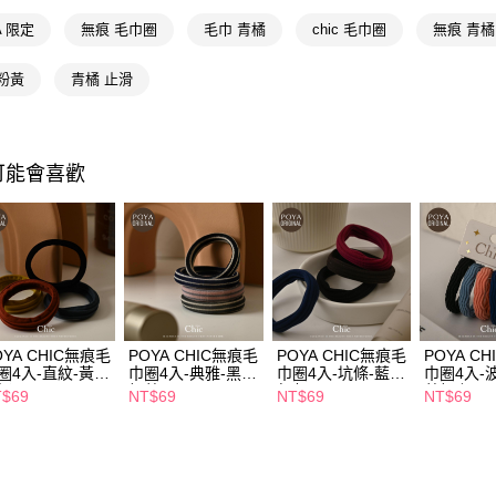
相關說明
A 限定
無痕 毛巾圈
毛巾 青橘
chic 毛巾圈
無痕 青橘
【關於「A
即享券
AFTEE
粉黃
青橘 止滑
便利好安
１．簡單
２．便利
運送方式
３．安心
可能會喜歡
全家取貨
【「AFT
每筆NT$6
１．於結帳
付」結帳
付款後全
２．訂單
３．收到繳
每筆NT$6
／ATM／
※ 請注意
萊爾富取
絡購買商品
先享後付
每筆NT$6
OYA CHIC無痕毛
POYA CHIC無痕毛
POYA CHIC無痕毛
POYA C
※ 交易是
圈4入-直紋-黃黑
巾圈4入-典雅-黑灰
巾圈4入-坑條-藍棕
巾圈4入-
是否繳費成
付款後萊
橘
粉藍
紅灰
藍粉咖
T$69
NT$69
NT$69
NT$69
付客戶支
每筆NT$6
【注意事
7-11取貨
１．透過由
交易，需
每筆NT$6