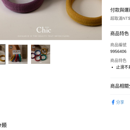
付款與運
超取滿NT$
付款方式
商品特色
POYA支付
商品編號
9956406
信用卡一
商品特色
超商取貨
止滑不
LINE Pay
商品相關分
Apple Pay
流行髮飾
街口支付
分享
🎀獨家商品
悠遊付
Google Pa
分類
AFTEE先