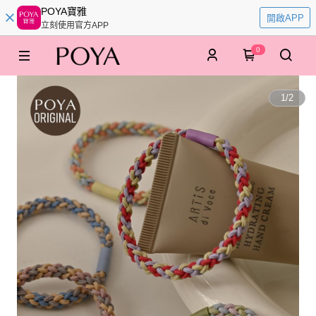
POYA寶雅
開啟APP
立刻使用官方APP
0
1
/
2