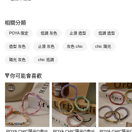
Apple Pay
街口支付
相關分類
悠遊付
POYA 限定
低調 灰色
止滑 造型
低調 造型
Google Pay
造型 灰色
止滑 灰色
灰色 chic
chic 陽光
AFTEE先享後付
相關說明
陽光 灰色
chic 低調
【關於「AFTEE先享後付」】
即享券
AFTEE先享後付是「在收到商品之後才付款」的支付方式。 讓您購物簡單
🔻你可能會喜歡
便利好安心！
１．簡單：不需註冊會員、不需綁卡、不需儲值。
運送方式
２．便利：只要手機號碼，簡訊認證，即可結帳。
３．安心：先確認商品／服務後，再付款。
全家取貨付款
每筆NT$65，滿NT$390(含以上)免運費
【「AFTEE先享後付」結帳流程】
１．於結帳方式選擇「AFTEE先享後付」後，將跳轉至「AFTEE先享後付」
付款後全家取貨
結帳頁面，進行簡訊認證並確認金額後，即可完成結帳。
２．訂單成立數日內，您將收到繳費通知簡訊。
每筆NT$65，滿NT$390(含以上)免運費
３．收到繳費通知簡訊後14天內，點擊此簡訊中的連結，可透過四大超商／
ATM／網路銀行／等多元方式進行付款，方視為交易完成。
POYA CHIC陽光O束(6
POYA CHIC陽光O束(6
POYA CHIC陽光