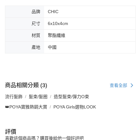
品牌
CHIC
尺寸
6x10x4cm
材質
聚酯纖維
產地
中國
商品相關分類 (3)
查看全部
流行髮飾
髮束/髮圈
造型髮束/彈力O束
👑POYA寶雅熱銷大賞
POYA Girls選物LOOK
評價
喜歡這個商品嗎？購買後給他一個好評吧