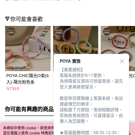
🔻你可能會喜歡
POYA 寶雅
【重要通知】
客服系統將於8/17更新，
POYA CHIC陽光O束(6
POYA CHIC陽光O束(6
POYA CHIC陽光
為保障留言資訊可保留查詢，請先
入)-陽光粉色系
入)-花香色系
入-漸層色系
登入會員帳號留言。
NT$69
NT$69
NT$69
歡迎來到寶雅線上客服系統。為加
速處理您的需求，
你可能有興趣的商品
全站排行
請點選下方按鈕，查詢相關詳情，
若無欲查詢資訊，可直接留言，由
專人為您服務。
本網站中使用 cookie，欲查詢有關本網站使用 cookie 方式之詳情，及若您不希
★客服服務時間：08:30-12:30 /
熱門標籤
望在電腦上使用 cookie 時應如何變更電腦的 cookie 設定，請參閱本網站「
隱私