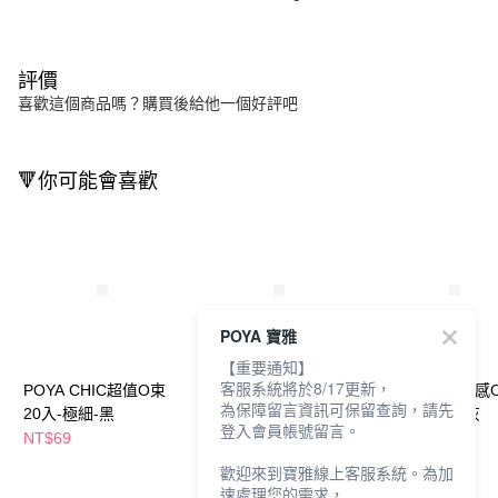
評價
喜歡這個商品嗎？購買後給他一個好評吧
🔻你可能會喜歡
POYA 寶雅
【重要通知】
客服系統將於8/17更新，
POYA CHIC超值O束
POYA CHIC超值O束
POYA CHIC質感
為保障留言資訊可保留查詢，請先
20入-極細-黑
20入-極細-綠粉藍灰黃
入-單圈-高級灰
登入會員帳號留言。
NT$69
NT$69
NT$69
歡迎來到寶雅線上客服系統。為加
速處理您的需求，