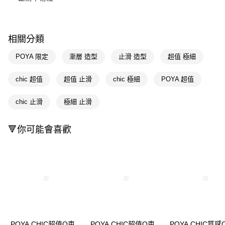
Apple Pay
街口支付
相關分類
悠遊付
POYA 限定
漸層 造型
止滑 造型
超值 極細
Google Pay
chic 超值
超值 止滑
chic 極細
POYA 超值
AFTEE先享後付
相關說明
chic 止滑
極細 止滑
【關於「AFTEE先享後付」】
即享券
AFTEE先享後付是「在收到商品之後才付款」的支付方式。 讓您購物簡單
🔻你可能會喜歡
便利好安心！
１．簡單：不需註冊會員、不需綁卡、不需儲值。
運送方式
２．便利：只要手機號碼，簡訊認證，即可結帳。
３．安心：先確認商品／服務後，再付款。
全家取貨付款
每筆NT$65，滿NT$390(含以上)免運費
【「AFTEE先享後付」結帳流程】
１．於結帳方式選擇「AFTEE先享後付」後，將跳轉至「AFTEE先享後付」
付款後全家取貨
結帳頁面，進行簡訊認證並確認金額後，即可完成結帳。
２．訂單成立數日內，您將收到繳費通知簡訊。
每筆NT$65，滿NT$390(含以上)免運費
３．收到繳費通知簡訊後14天內，點擊此簡訊中的連結，可透過四大超商／
ATM／網路銀行／等多元方式進行付款，方視為交易完成。
POYA CHIC超值O束
POYA CHIC超值O束
POYA CHIC質感