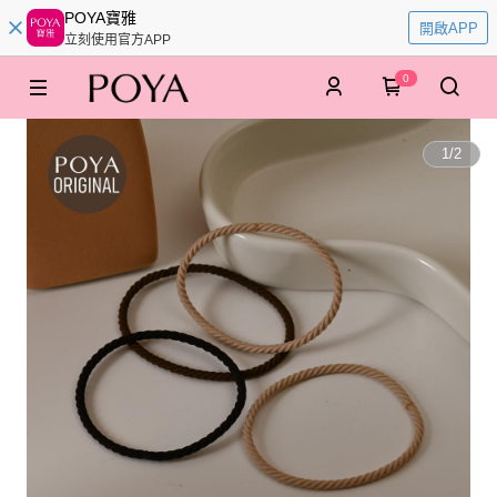
POYA寶雅
開啟APP
立刻使用官方APP
0
1
/
2