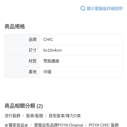
顯示電腦版詳細說明
商品規格
品牌
CHIC
尺寸
6x10x4cm
材質
聚酯纖維
產地
中國
商品相關分類 (2)
流行髮飾
髮束/髮圈
造型髮束/彈力O束
🎀獨家商品🎀
寶雅自有品牌POYA Original
POYA CHIC 髮飾