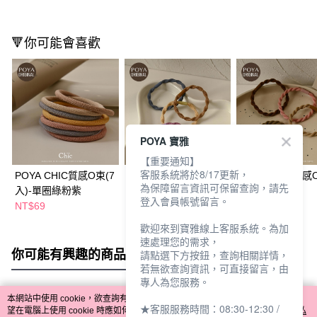
🔻你可能會喜歡
POYA 寶雅
【重要通知】
客服系統將於8/17更新，
POYA CHIC質感O束(7
POYA CHIC質感O束7
POYA CHIC質感
為保障留言資訊可保留查詢，請先
入)-單圈綠粉紫
入-波浪-綠粉藍黃咖
入-螺旋-玫瑰
登入會員帳號留言。
NT$69
NT$69
NT$69
歡迎來到寶雅線上客服系統。為加
速處理您的需求，
你可能有興趣的商品
全站排行
請點選下方按鈕，查詢相關詳情，
若無欲查詢資訊，可直接留言，由
專人為您服務。
本網站中使用 cookie，欲查詢有關本網站使用 cookie 方式之詳情，及若您不希
★客服服務時間：08:30-12:30 /
熱門標籤
望在電腦上使用 cookie 時應如何變更電腦的 cookie 設定，請參閱本網站「
隱私