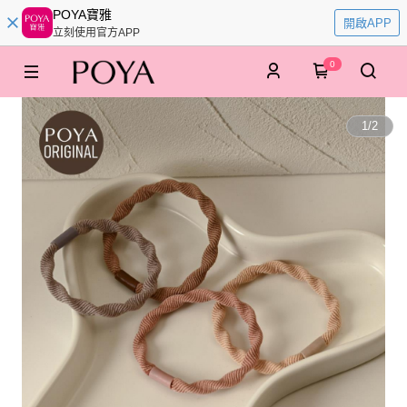
POYA寶雅
開啟APP
立刻使用官方APP
0
1
/
2