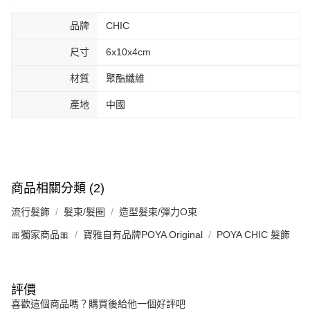
品牌
CHIC
尺寸
6x10x4cm
材質
聚酯纖維
產地
中國
商品相關分類 (2)
流行髮飾
髮束/髮圈
造型髮束/彈力O束
🎀獨家商品🎀
寶雅自有品牌POYA Original
POYA CHIC 髮飾
評價
喜歡這個商品嗎？購買後給他一個好評吧