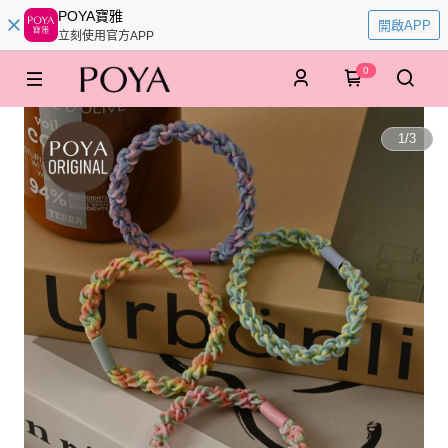
POYA寶雅
開啟APP
立刻使用官方APP
0
1
/
3