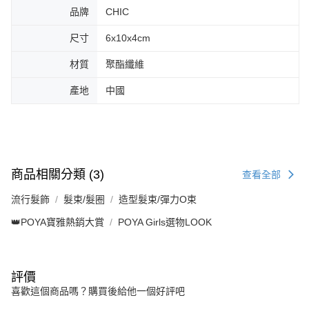
品牌
CHIC
尺寸
6x10x4cm
材質
聚酯纖維
產地
中國
商品相關分類 (3)
查看全部
流行髮飾
髮束/髮圈
造型髮束/彈力O束
👑POYA寶雅熱銷大賞
POYA Girls選物LOOK
評價
喜歡這個商品嗎？購買後給他一個好評吧