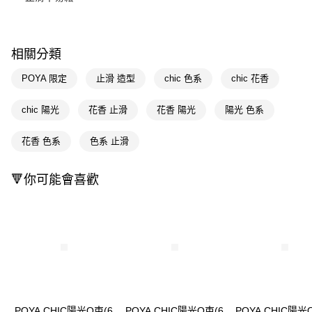
Apple Pay
街口支付
相關分類
悠遊付
POYA 限定
止滑 造型
chic 色系
chic 花香
Google Pay
chic 陽光
花香 止滑
花香 陽光
陽光 色系
AFTEE先享後付
相關說明
花香 色系
色系 止滑
【關於「AFTEE先享後付」】
即享券
AFTEE先享後付是「在收到商品之後才付款」的支付方式。 讓您購物簡單
🔻你可能會喜歡
便利好安心！
１．簡單：不需註冊會員、不需綁卡、不需儲值。
運送方式
２．便利：只要手機號碼，簡訊認證，即可結帳。
３．安心：先確認商品／服務後，再付款。
全家取貨付款
每筆NT$65，滿NT$390(含以上)免運費
【「AFTEE先享後付」結帳流程】
１．於結帳方式選擇「AFTEE先享後付」後，將跳轉至「AFTEE先享後付」
付款後全家取貨
結帳頁面，進行簡訊認證並確認金額後，即可完成結帳。
２．訂單成立數日內，您將收到繳費通知簡訊。
每筆NT$65，滿NT$390(含以上)免運費
３．收到繳費通知簡訊後14天內，點擊此簡訊中的連結，可透過四大超商／
ATM／網路銀行／等多元方式進行付款，方視為交易完成。
POYA CHIC陽光O束(6
POYA CHIC陽光O束(6
POYA CHIC陽光