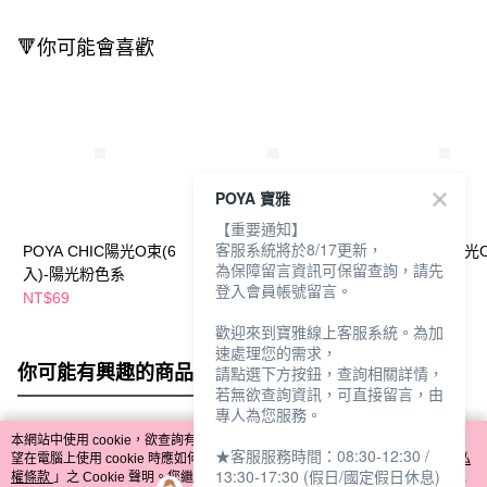
🔻你可能會喜歡
POYA 寶雅
【重要通知】
客服系統將於8/17更新，
POYA CHIC陽光O束(6
POYA CHIC陽光O束(6
POYA CHIC陽光
為保障留言資訊可保留查詢，請先
入)-陽光粉色系
入)-低調灰色系
入-漸層色系
登入會員帳號留言。
NT$69
NT$69
NT$69
歡迎來到寶雅線上客服系統。為加
速處理您的需求，
你可能有興趣的商品
全站排行
請點選下方按鈕，查詢相關詳情，
若無欲查詢資訊，可直接留言，由
專人為您服務。
本網站中使用 cookie，欲查詢有關本網站使用 cookie 方式之詳情，及若您不希
★客服服務時間：08:30-12:30 /
熱門標籤
望在電腦上使用 cookie 時應如何變更電腦的 cookie 設定，請參閱本網站「
隱私
13:30-17:30 (假日/國定假日休息)
權條款
」之 Cookie 聲明。您繼續使用本網站即表示您同意本公司得按本網站使