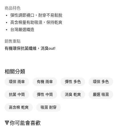
超商取貨付款
商品特色
LINE Pay
彈性調節襪口，耐穿不易鬆脫
高含棉量有助吸濕，保持乾爽
Apple Pay
台灣嚴選織造
街口支付
銷售重點
悠遊付
有機環保抗菌纖維，消臭out!
Google Pay
AFTEE先享後付
相關分類
相關說明
【關於「AFTEE先享後付」】
環保 雨傘
有機 雨傘
彈性 多色
環保 多色
即享券
AFTEE先享後付是「在收到商品之後才付款」的支付方式。 讓您購物簡單
便利好安心！
抗菌 中筒
彈性 中筒
消臭 乾爽
嚴選 吸濕
１．簡單：不需註冊會員、不需綁卡、不需儲值。
運送方式
２．便利：只要手機號碼，簡訊認證，即可結帳。
３．安心：先確認商品／服務後，再付款。
高含棉 乾爽
吸濕 耐穿
全家取貨付款
每筆NT$65，滿NT$390(含以上)免運費
【「AFTEE先享後付」結帳流程】
１．於結帳方式選擇「AFTEE先享後付」後，將跳轉至「AFTEE先享後付」
🔻你可能會喜歡
付款後全家取貨
結帳頁面，進行簡訊認證並確認金額後，即可完成結帳。