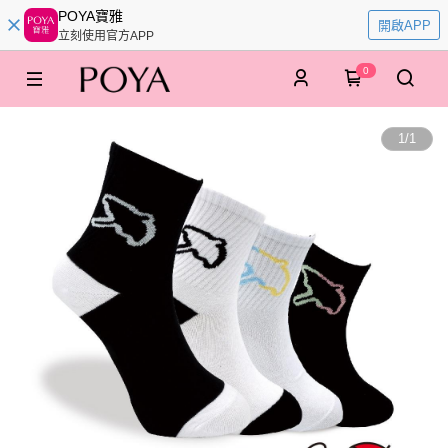
POYA寶雅
開啟APP
立刻使用官方APP
0
1
/
1