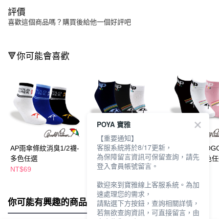
評價
喜歡這個商品嗎？購買後給他一個好評吧
🔻你可能會喜歡
POYA 寶雅
【重要通知】
客服系統將於8/17更新，
AP雨傘條紋消臭1/2襪-
AP雨傘經典LOGO消
AP雨傘經典LOG
為保障留言資訊可保留查詢，請先
多色任選
臭男1/4襪-多色任選
臭女1/4襪-多色
登入會員帳號留言。
NT$69
NT$69
NT$69
歡迎來到寶雅線上客服系統。為加
速處理您的需求，
你可能有興趣的商品
全站排行
請點選下方按鈕，查詢相關詳情，
若無欲查詢資訊，可直接留言，由