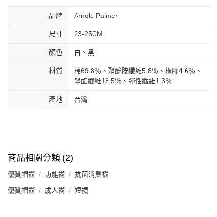
品牌
Arnold Palmer
尺寸
23-25CM
顏色
白、黑
材質
棉69.8％、聚醯胺纖維5.8％、橡膠4.6％、
聚酯纖維18.5％、彈性纖維1.3％
產地
台灣
商品相關分類 (2)
優質帽襪
功能襪
抗菌消臭襪
優質帽襪
成人襪
短襪