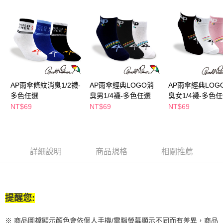
２．訂單成立數日內，您將收到繳費通知簡訊。
每筆NT$65，滿NT$390(含以上)免運費
３．收到繳費通知簡訊後14天內，點擊此簡訊中的連結，可透過四大超商／
ATM／網路銀行／等多元方式進行付款，方視為交易完成。
萊爾富取貨付款
※ 請注意：結帳手續完成當下不需立刻繳費，但若您需要取消訂單，請聯絡
每筆NT$65，滿NT$490(含以上)免運費
購買商品的店家。未經商家同意取消之訂單仍視為有效，需透過AFTEE先享
後付繳納相關費用。
付款後萊爾富取貨
※ 交易是否成功請以「AFTEE先享後付 」之結帳頁面顯示為準，若有關於
是否繳費成功／繳費後需取消欲退款等相關疑問，請聯繫「AFTEE先享後付
每筆NT$65，滿NT$490(含以上)免運費
客戶支援中心」
https://netprotections.freshdesk.com/support/home
AP雨傘條紋消臭1/2襪-
AP雨傘經典LOGO消
AP雨傘經典LOG
7-11取貨付款
多色任選
臭男1/4襪-多色任選
臭女1/4襪-多色
【注意事項】
１．透過由恩沛科技股份有限公司提供之「AFTEE先享後付」服務完成之交
每筆NT$65，滿NT$490(含以上)免運費
NT$69
NT$69
NT$69
易，需依本服務之必要範圍內提供個人資料，並將交易相關給付款項請求債
權轉讓予恩沛科技股份有限公司。
付款後7-11取貨
２．關於個人資料處理事宜，請瀏覽以下網址：
每筆NT$65，滿NT$490(含以上)免運費
https://aftee.tw/terms/#terms3
３．未成年的使用者請事先徵得法定代理人或監護人之同意方可使用
詳細說明
商品規格
相關推薦
宅配(本島)
「AFTEE先享後付」，若未經同意申辦者引起之損失，本公司不負相關責
任。
每筆NT$100，滿NT$790(含以上)免運費
４．使用「AFTEE先享後付」時，將依據個別帳號之用戶狀況，依本公司即
時審查核予不同之上限額度；若仍有額度不足之情形，本公司將視審查結果
付款後寶雅門市自取(由倉庫統一出貨)
請求用戶進行身份認證。
提醒您:
每筆NT$80，滿NT$290(含以上)免運費
５．嚴禁一人註冊多個帳號或使用他人資訊註冊。若發現惡意使用之情形，
恩沛科技股份有限公司將有權停止該用戶之使用額度並採取法律行動。
※ 商品圖檔顯示顏色會依個人手機/電腦螢幕顯示不同而有差異，商品