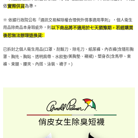
依
為準。
實際供貨
※ 依據行政院公布「通訊交易解除權合理例外情事適用準則」，個人衛生
用品除商品本身瑕疵外，則
以下商品將不適用於七天猶豫期，若經購買
後恕無法辦理退換貨:
已拆封之個人衛生用品(口罩、刮鬍刀、除毛刀、紙尿褲、內衣褲(含隱形胸
美胸墊、襯裙)、塑身衣(含馬甲、束
罩、胸扥、胸貼、透明肩帶、水餃墊/
褲、束腿、腰夾、內搭、泳裝、襪子。)