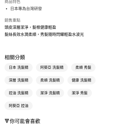
商品特色
LINE Pay
日本專為台灣研發
Apple Pay
銷售重點
頭皮深層潔淨，髮根健康輕盈
街口支付
髮絲長效水潤柔順，秀髮隨時閃耀輕盈水波光
悠遊付
Google Pay
相關分類
AFTEE先享後付
相關說明
日本 洗髮精
阿葵亞 洗髮精
柔順 秀髮
【關於「AFTEE先享後付」】
即享券
AFTEE先享後付是「在收到商品之後才付款」的支付方式。 讓您購物簡單
深層 洗髮精
柔順 洗髮精
健康 洗髮精
便利好安心！
１．簡單：不需註冊會員、不需綁卡、不需儲值。
運送方式
控油 洗髮精
潔淨 洗髮精
潔淨 秀髮
２．便利：只要手機號碼，簡訊認證，即可結帳。
３．安心：先確認商品／服務後，再付款。
全家取貨付款
阿葵亞 控油
每筆NT$65，滿NT$390(含以上)免運費
【「AFTEE先享後付」結帳流程】
１．於結帳方式選擇「AFTEE先享後付」後，將跳轉至「AFTEE先享後付」
付款後全家取貨
結帳頁面，進行簡訊認證並確認金額後，即可完成結帳。
🔻你可能會喜歡
２．訂單成立數日內，您將收到繳費通知簡訊。
每筆NT$65，滿NT$390(含以上)免運費