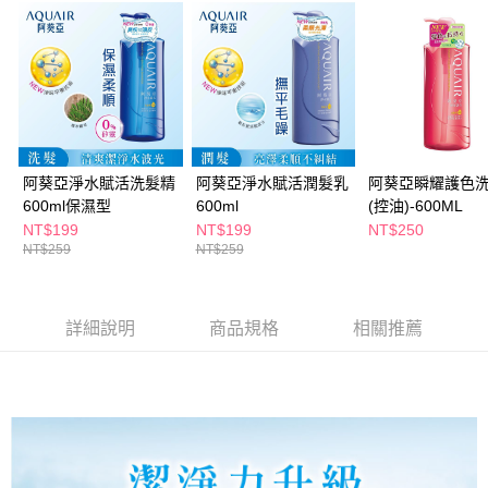
３．收到繳費通知簡訊後14天內，點擊此簡訊中的連結，可透過四大超商／
ATM／網路銀行／等多元方式進行付款，方視為交易完成。
萊爾富取貨付款
※ 請注意：結帳手續完成當下不需立刻繳費，但若您需要取消訂單，請聯絡
每筆NT$65，滿NT$490(含以上)免運費
購買商品的店家。未經商家同意取消之訂單仍視為有效，需透過AFTEE先享
後付繳納相關費用。
付款後萊爾富取貨
※ 交易是否成功請以「AFTEE先享後付 」之結帳頁面顯示為準，若有關於
是否繳費成功／繳費後需取消欲退款等相關疑問，請聯繫「AFTEE先享後付
每筆NT$65，滿NT$490(含以上)免運費
客戶支援中心」
https://netprotections.freshdesk.com/support/home
7-11取貨付款
阿葵亞淨水賦活洗髮精
阿葵亞淨水賦活潤髮乳
阿葵亞瞬耀護色
【注意事項】
１．透過由恩沛科技股份有限公司提供之「AFTEE先享後付」服務完成之交
600ml保濕型
600ml
(控油)-600ML
每筆NT$65，滿NT$490(含以上)免運費
易，需依本服務之必要範圍內提供個人資料，並將交易相關給付款項請求債
NT$199
NT$199
NT$250
權轉讓予恩沛科技股份有限公司。
付款後7-11取貨
NT$259
NT$259
２．關於個人資料處理事宜，請瀏覽以下網址：
每筆NT$65，滿NT$490(含以上)免運費
https://aftee.tw/terms/#terms3
３．未成年的使用者請事先徵得法定代理人或監護人之同意方可使用
宅配(本島)
「AFTEE先享後付」，若未經同意申辦者引起之損失，本公司不負相關責
詳細說明
商品規格
相關推薦
任。
每筆NT$100，滿NT$790(含以上)免運費
４．使用「AFTEE先享後付」時，將依據個別帳號之用戶狀況，依本公司即
時審查核予不同之上限額度；若仍有額度不足之情形，本公司將視審查結果
付款後寶雅門市自取(由倉庫統一出貨)
請求用戶進行身份認證。
每筆NT$80，滿NT$290(含以上)免運費
５．嚴禁一人註冊多個帳號或使用他人資訊註冊。若發現惡意使用之情形，
恩沛科技股份有限公司將有權停止該用戶之使用額度並採取法律行動。