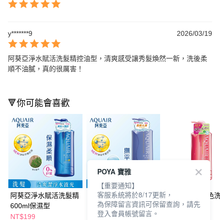
y*******9
2026/03/19
阿葵亞淨水賦活洗髮精控油型，清爽感受讓秀髮煥然一新，洗後柔
順不油膩，真的很厲害！
🔻你可能會喜歡
POYA 寶雅
【重要通知】
客服系統將於8/17更新，
阿葵亞淨水賦活洗髮精
阿葵亞淨水賦活潤髮乳
阿葵亞瞬耀護色
為保障留言資訊可保留查詢，請先
600ml保濕型
600ml
(控油)-600ML
登入會員帳號留言。
NT$199
NT$199
NT$250