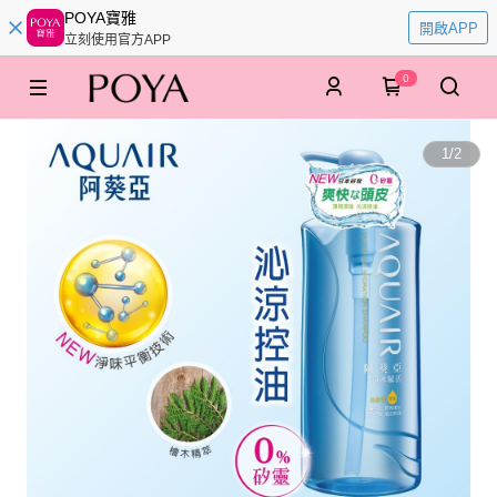
POYA寶雅
開啟APP
立刻使用官方APP
0
1
/
2