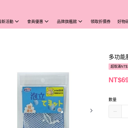
最新活動
會員優惠
品牌旗艦館
領取折價券
好物
多功能
超取滿NT$
NT$6
數量