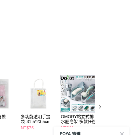
皂袋
多功能透明手提
OMORY站立式排
日光生活-攜帶型
袋-31.5*23.5cm
水肥皂架-多款任選
皂盒-綠
NT$75
NT$69
NT$99
POYA 寶雅