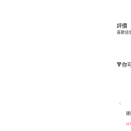
評價
喜歡這
🔻你
搓
N