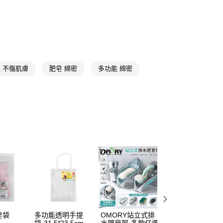
FTEE先享後付」】
先享後付是「在收到商品之後才付款」的支付方式。 讓您購物簡單
心！
：不需註冊會員、不需綁卡、不需儲值。
：只要手機號碼，簡訊認證，即可結帳。
：先確認商品／服務後，再付款。
 不傷肌膚
肥皂 綿密
多功能 綿密
付款
EE先享後付」結帳流程】
5，滿NT$390(含以上)免運費
方式選擇「AFTEE先享後付」後，將跳轉至「AFTEE先享後
頁面，進行簡訊認證並確認金額後，即可完成結帳。
家取貨
成立數日內，您將收到繳費通知簡訊。
費通知簡訊後14天內，點擊此簡訊中的連結，可透過四大超商
5，滿NT$390(含以上)免運費
網路銀行／等多元方式進行付款，方視為交易完成。
：結帳手續完成當下不需立刻繳費，但若您需要取消訂單，請聯
貨付款
的店家。未經商家同意取消之訂單仍視為有效，需透過AFTEE
繳納相關費用。
5，滿NT$490(含以上)免運費
否成功請以「AFTEE先享後付 」之結帳頁面顯示為準，若有關於
功／繳費後需取消欲退款等相關疑問，請聯繫「AFTEE先享後
爾富取貨
援中心」
https://netprotections.freshdesk.com/support/home
5，滿NT$490(含以上)免運費
項】
付款
恩沛科技股份有限公司提供之「AFTEE先享後付」服務完成之
依本服務之必要範圍內提供個人資料，並將交易相關給付款項請
5，滿NT$490(含以上)免運費
皂袋
多功能透明手提
OMORY站立式排
日光生活-攜帶型
讓予恩沛科技股份有限公司。