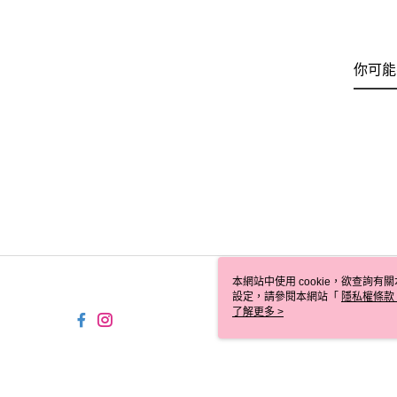
你可能
本網站中使用 cookie，欲查詢有關
設定，請參閱本網站「
隱私權條款
使用 cookie。
了解更多 >