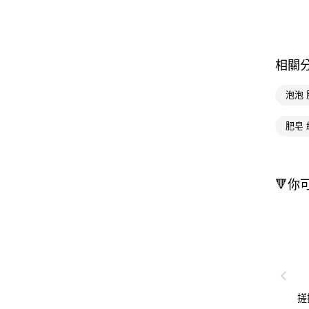
相關
泡泡 
肥皂 
🔻你
搓