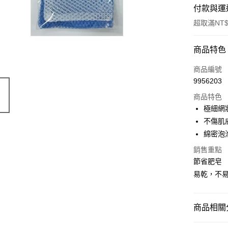
付款與運
超取滿NT$
付款方式
商品特色
POYA支付
商品編號
9956203
信用卡一
商品特色
超商取貨
極細網
不傷肌
LINE Pay
綿密泡
Apple Pay
銷售重點
節省肥皂
街口支付
易乾，不
悠遊付
Google Pa
商品相關分
AFTEE先
生活日用