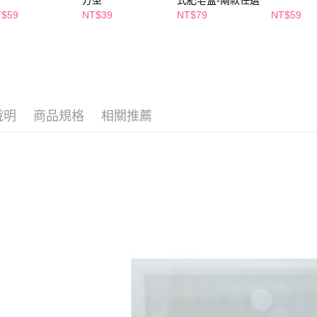
方型
式肥皂盒-兩款任選
２．關於
付款後7-1
T$59
NT$39
NT$79
NT$59
https://aft
每筆NT$6
３．未成
「AFTE
宅配(本島)
任。
４．使用「
每筆NT$1
即時審查
結果請求
付款後寶雅
５．嚴禁
說明
商品規格
相關推薦
每筆NT$8
形，恩沛
動。