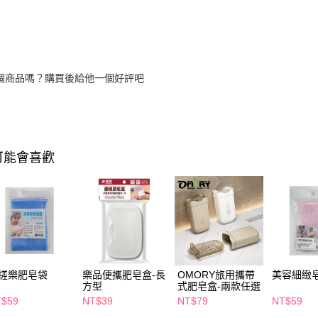
個商品嗎？購買後給他一個好評吧
可能會喜歡
搓樂肥皂袋
樂品便攜肥皂盒-長
OMORY旅用攜帶
美容細緻
方型
式肥皂盒-兩款任選
T$59
NT$39
NT$79
NT$59