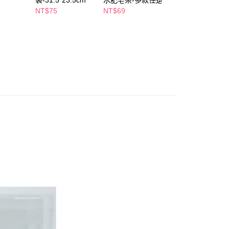
袋-31.5*23.5cm
水肥皂架-多款任選
皂盒-綠
個人資料處理事宜，請瀏覽以下網址：
1取貨
NT$75
NT$69
NT$99
ee.tw/terms/#terms3
5，滿NT$490(含以上)免運費
年的使用者請事先徵得法定代理人或監護人之同意方可使用
E先享後付」，若未經同意申辦者引起之損失，本公司不負相關責
AFTEE先享後付」時，將依據個別帳號之用戶狀況，依本公司
00，滿NT$790(含以上)免運費
核予不同之上限額度；若仍有額度不足之情形，本公司將視審查
用戶進行身份認證。
門市自取(由倉庫統一出貨)
一人註冊多個帳號或使用他人資訊註冊。若發現惡意使用之情
0，滿NT$290(含以上)免運費
科技股份有限公司將有權停止該用戶之使用額度並採取法律行