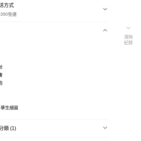
送方式
390免運
清除
紀錄
次付款
付款
狀
膚
泡
易孳生細菌
y
類 (1)
享後付
衛浴用品
沐浴用品