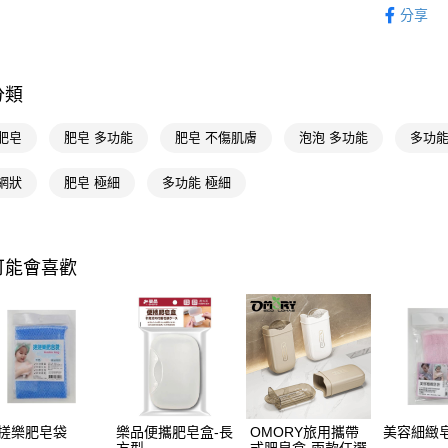
相關說明
分享
【關於「A
即享券
AFTEE
便利好安
１．簡單
分類
２．便利
運送方式
３．安心
肥皂
肥皂 多功能
肥皂 不傷肌膚
泡泡 多功能
多功能
全家取貨
【「AFT
每筆NT$6
１．於結帳
網狀
肥皂 極細
多功能 極細
付」結帳
付款後全
２．訂單
３．收到繳
每筆NT$6
／ATM／
※ 請注意
可能會喜歡
萊爾富取
絡購買商品
先享後付
每筆NT$6
※ 交易是
是否繳費成
付款後萊
付客戶支
每筆NT$6
【注意事
7-11取貨
１．透過由
交易，需
每筆NT$6
搓樂肥皂袋
樂品便攜肥皂盒-長
OMORY旅用攜帶
美容細緻
求債權轉