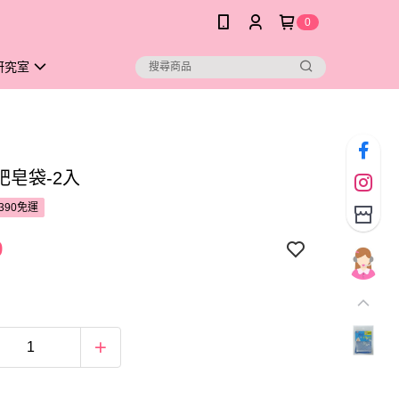
0
研究室
肥皂袋-2入
390免運
9