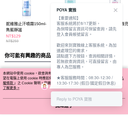
POYA 寶雅
【重要通知】
客服系統將於8/17更新，
妮維雅止汗噴霧150ml-
妮維雅 止汗爽身乳液
妮維雅止汗乳液
為保障留言資訊可保留查詢，請先
雋藍靜謐
清新舒涼50ml
列50ml
登入會員帳號留言。
NT$129
NT$139
NT$259
NT$259
NT$249
歡迎來到寶雅線上客服系統。為加
速處理您的需求，
你可能有興趣的商品
全站排行
請點選下方按鈕，查詢相關詳情，
若無欲查詢資訊，可直接留言，由
專人為您服務。
本網站中使用 cookie，欲查詢有關本網站使用 cookie 方式之詳情，及若您不希
★客服服務時間：08:30-12:30 /
熱門標籤
望在電腦上使用 cookie 時應如何變更電腦的 cookie 設定，請參閱本網站「
隱私
13:30-17:30 (假日/國定假日休息)
權條款
」之 Cookie 聲明。您繼續使用本網站即表示您同意本公司得按本網站使
用條款之 Cookie 聲明使用 cookie。
了解更多 >
Reply to POYA 寶雅
我知道了