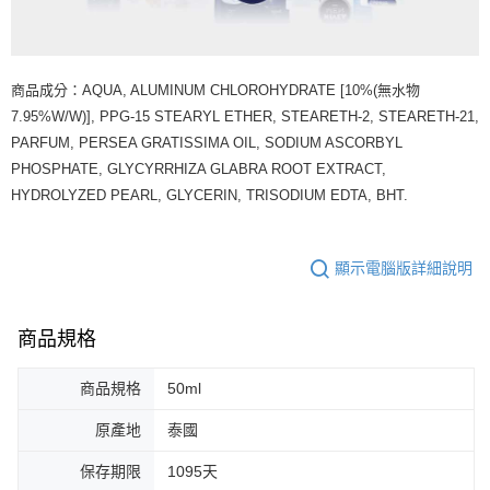
商品成分：AQUA, ALUMINUM CHLOROHYDRATE [10%(無水物
7.95%W/W)], PPG-15 STEARYL ETHER, STEARETH-2, STEARETH-21,
PARFUM, PERSEA GRATISSIMA OIL, SODIUM ASCORBYL
PHOSPHATE, GLYCYRRHIZA GLABRA ROOT EXTRACT,
HYDROLYZED PEARL, GLYCERIN, TRISODIUM EDTA, BHT.
顯示電腦版詳細說明
商品規格
商品規格
50ml
原產地
泰國
保存期限
1095天