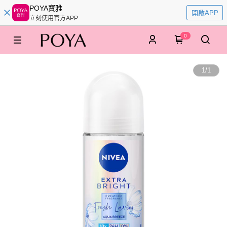
POYA寶雅
開啟APP
立刻使用官方APP
0
1
/
1