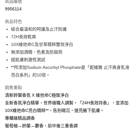
商品編號
LINE Pay
9956114
Apple Pay
商品特色
街口支付
結合最溫和的呵護及止汗防護
悠遊付
72H長效乾爽
10X維他命C及甘草精粹雙效淨白
Google Pay
無添加酒精、色素及防腐劑
AFTEE先享後付
經肌膚刺激性測試
相關說明
**所添加Sodium Ascorbyl Phosphate是「妮維雅 止汗爽身乳液
【關於「AFTEE先享後付」】
亮白系列」的10倍。
即享券
AFTEE先享後付是「在收到商品之後才付款」的支付方式。 讓您購物簡單
便利好安心！
銷售重點
１．簡單：不需註冊會員、不需綁卡、不需儲值。
運送方式
２．便利：只要手機號碼，簡訊認證，即可結帳。
清新鈴蘭香氛 X 維他命C極致淨白
３．安心：先確認商品／服務後，再付款。
全家取貨付款
全新香氛淨白精華，世界級職人調製，「24H長效持香」，並添加
每筆NT$65，滿NT$390(含以上)免運費
10X維他命C亮白精粹**，告別暗沉，提亮腋下肌膚。
【「AFTEE先享後付」結帳流程】
１．於結帳方式選擇「AFTEE先享後付」後，將跳轉至「AFTEE先享後付」
專櫃級精品調香
付款後全家取貨
結帳頁面，進行簡訊認證並確認金額後，即可完成結帳。
葡萄柚→鈴蘭→麝香，前中後三重香調
２．訂單成立數日內，您將收到繳費通知簡訊。
每筆NT$65，滿NT$390(含以上)免運費
３．收到繳費通知簡訊後14天內，點擊此簡訊中的連結，可透過四大超商／