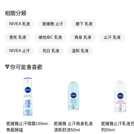
ATM／網路銀行／等多元方式進行付款，方視為交易完成。
萊爾富取貨付款
※ 請注意：結帳手續完成當下不需立刻繳費，但若您需要取消訂單，請聯絡
每筆NT$65，滿NT$490(含以上)免運費
購買商品的店家。未經商家同意取消之訂單仍視為有效，需透過AFTEE先享
相關分類
後付繳納相關費用。
付款後萊爾富取貨
※ 交易是否成功請以「AFTEE先享後付 」之結帳頁面顯示為準，若有關於
NIVEA 乳液
妮維雅 止汗
腋下 乳液
是否繳費成功／繳費後需取消欲退款等相關疑問，請聯繫「AFTEE先享後付
每筆NT$65，滿NT$490(含以上)免運費
客戶支援中心」
https://netprotections.freshdesk.com/support/home
香氛 乳液
維他命C 乳液
爽身 乳液
止汗 乳液
7-11取貨付款
【注意事項】
１．透過由恩沛科技股份有限公司提供之「AFTEE先享後付」服務完成之交
每筆NT$65，滿NT$490(含以上)免運費
NIVEA 止汗
亮白 乳液
溫和 乳液
易，需依本服務之必要範圍內提供個人資料，並將交易相關給付款項請求債
權轉讓予恩沛科技股份有限公司。
付款後7-11取貨
２．關於個人資料處理事宜，請瀏覽以下網址：
🔻你可能會喜歡
每筆NT$65，滿NT$490(含以上)免運費
https://aftee.tw/terms/#terms3
３．未成年的使用者請事先徵得法定代理人或監護人之同意方可使用
宅配(本島)
「AFTEE先享後付」，若未經同意申辦者引起之損失，本公司不負相關責
任。
每筆NT$100，滿NT$790(含以上)免運費
４．使用「AFTEE先享後付」時，將依據個別帳號之用戶狀況，依本公司即
時審查核予不同之上限額度；若仍有額度不足之情形，本公司將視審查結果
付款後寶雅門市自取(由倉庫統一出貨)
請求用戶進行身份認證。
每筆NT$80，滿NT$290(含以上)免運費
５．嚴禁一人註冊多個帳號或使用他人資訊註冊。若發現惡意使用之情形，
恩沛科技股份有限公司將有權停止該用戶之使用額度並採取法律行動。
妮維雅止汗噴霧150ml-
妮維雅 止汗爽身乳液
妮維雅止汗乳液
雋藍靜謐
清新舒涼50ml
列50ml