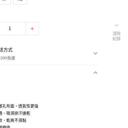
清除
紀錄
送方式
390免運
次付款
付款
眼孔布面，透氣性更強
適、吸濕排汗速乾
軟、乾爽不濕黏
選織造