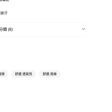
速排汗
y
類 (6)
享後付
男內著
男背心/短袖
FTEE先享後付」】
★內著品牌精選
雨傘 Arnold Palmer
先享後付是「在收到商品之後才付款」的支付方式。 讓您購物簡單
心！
📢
🎇繽紛夏拼樂園 08/05-09/01
夏日造型提案
：不需註冊會員、不需綁卡、不需儲值。
📢
：只要手機號碼，簡訊認證，即可結帳。
👑精緻出遊指南 08/05-08/18
滿$688享點數8%
：先確認商品／服務後，再付款。
圓領
舒適 透氣性
舒適 雨傘
付款
📢
EE先享後付」結帳流程】
👑精緻出遊指南 08/05-08/18
全員降燥中
5，滿NT$390(含以上)免運費
方式選擇「AFTEE先享後付」後，將跳轉至「AFTEE先享後
📢
🎇繽紛夏拼樂園 08/05-09/01
滿$399送療癒擺
頁面，進行簡訊認證並確認金額後，即可完成結帳。
家取貨
成立數日內，您將收到繳費通知簡訊。
費通知簡訊後14天內，點擊此簡訊中的連結，可透過四大超商
5，滿NT$390(含以上)免運費
網路銀行／等多元方式進行付款，方視為交易完成。
：結帳手續完成當下不需立刻繳費，但若您需要取消訂單，請聯
貨付款
的店家。未經商家同意取消之訂單仍視為有效，需透過AFTEE