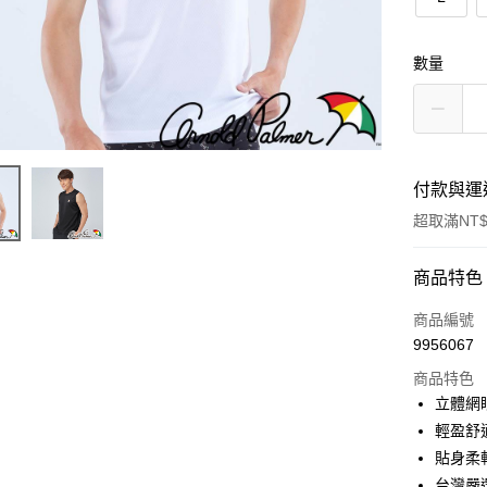
數量
付款與運
超取滿NT$
付款方式
商品特色
POYA支付
商品編號
9956067
信用卡一
商品特色
超商取貨
立體網
輕盈舒
LINE Pay
貼身柔
Apple Pay
台灣嚴