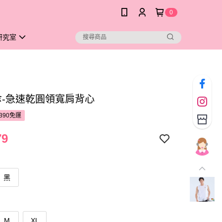
0
研究室
雨傘-急速乾圓領寬肩背心
390免運
79
黑
M
XL