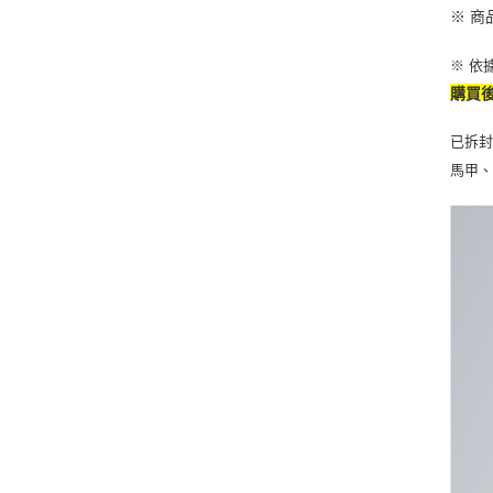
※ 
※ 依
購買
已拆
馬甲