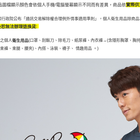
商品圖檔顯示顏色會依個人手機/電腦螢幕顯示不同而有差異，商品依
實際供
據行政院公布「通訊交易解除權合理例外情事適用準則」，個人衛生用品除商品
後恕無法辦理退換貨:
封之個人
(口罩、刮鬍刀、除毛刀、紙尿褲、內衣褲→(含隱形胸罩、胸
衛生用品
、束褲、束腿、腰夾
)
、內搭、泳裝、襪子、 情趣用品 。)