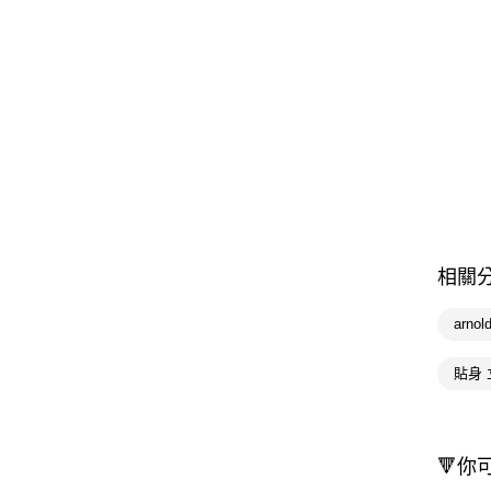
相關
arnol
貼身 
🔻你