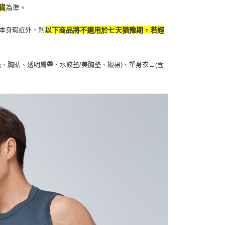
貨
為準。
本身瑕疵外，則
以下商品將不適用於七天猶豫期，若經
扥、胸貼、透明肩帶、水餃墊/美胸墊、襯裙)、塑身衣
→
(含