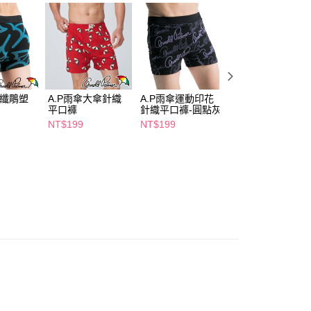
繳納相關費用。
5，滿NT$490(含以上)免運費
否成功請以「AFTEE先享後付 」之結帳頁面顯示為準，若有關於
功／繳費後需取消欲退款等相關疑問，請聯繫「AFTEE先享後
爾富取貨
援中心」
https://netprotections.freshdesk.com/support/home
5，滿NT$490(含以上)免運費
項】
付款
恩沛科技股份有限公司提供之「AFTEE先享後付」服務完成之
依本服務之必要範圍內提供個人資料，並將交易相關給付款項請
5，滿NT$490(含以上)免運費
柔纖鵰塑
A.P雨傘大傘針織
A.P雨傘運動印花
A.P雨傘-柔感P字
讓予恩沛科技股份有限公司。
平口褲
針織平口褲-圓點灰
紋針織平口褲
個人資料處理事宜，請瀏覽以下網址：
1取貨
NT$199
NT$199
NT$199
ee.tw/terms/#terms3
5，滿NT$490(含以上)免運費
年的使用者請事先徵得法定代理人或監護人之同意方可使用
E先享後付」，若未經同意申辦者引起之損失，本公司不負相關責
AFTEE先享後付」時，將依據個別帳號之用戶狀況，依本公司
00，滿NT$790(含以上)免運費
核予不同之上限額度；若仍有額度不足之情形，本公司將視審查
用戶進行身份認證。
門市自取(由倉庫統一出貨)
一人註冊多個帳號或使用他人資訊註冊。若發現惡意使用之情
0，滿NT$290(含以上)免運費
科技股份有限公司將有權停止該用戶之使用額度並採取法律行