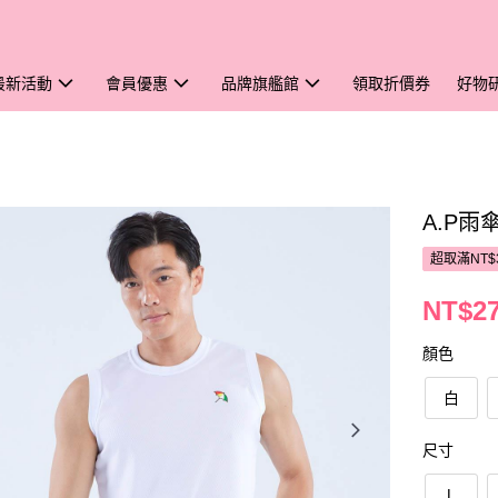
最新活動
會員優惠
品牌旗艦館
領取折價券
好物
A.P
超取滿NT$
NT$2
顏色
白
尺寸
L