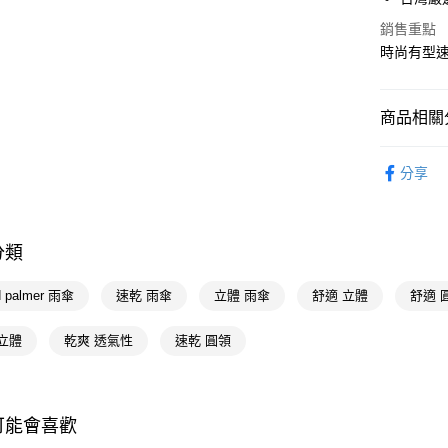
街口支付
銷售重點
時尚有型
悠遊付
Google Pa
商品相關分
AFTEE先
內著衣賞
相關說明
分享
【關於「A
內著衣賞
即享券
AFTEE
便利好安
📢主題活動
１．簡單
分類
📢主題活動
２．便利
運送方式
３．安心
倍回饋
d palmer 雨傘
速乾 雨傘
立體 雨傘
舒適 立體
舒適 
全家取貨
📢主題活動
【「AFT
每筆NT$6
１．於結帳
立體
乾爽 透氣性
速乾 圓領
📢主題活動
付」結帳
付款後全
飾
２．訂單
３．收到繳
每筆NT$6
／ATM／
※ 請注意
可能會喜歡
萊爾富取
絡購買商品