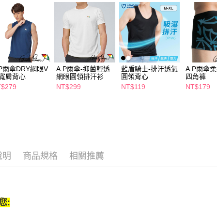
先享後付
每筆NT$6
※ 交易是
是否繳費成
付款後萊
付客戶支
每筆NT$6
【注意事
7-11取貨
１．透過由
交易，需
每筆NT$6
.P雨傘DRY網眼V
A.P雨傘-抑菌輕透
藍盾騎士-排汗透氣
A.P雨傘
求債權轉
寬肩背心
網眼圓領排汗衫
圓領背心
四角褲
２．關於
付款後7-1
$279
NT$299
NT$119
NT$179
https://aft
每筆NT$6
３．未成
「AFTE
宅配(本島)
任。
４．使用「
每筆NT$1
即時審查
結果請求
付款後寶雅
５．嚴禁
說明
商品規格
相關推薦
每筆NT$8
形，恩沛
動。
您: