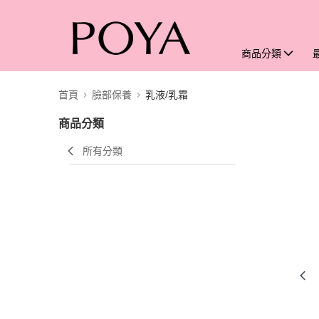
商品分類
首頁
臉部保養
乳液/乳霜
商品分類
所有分類