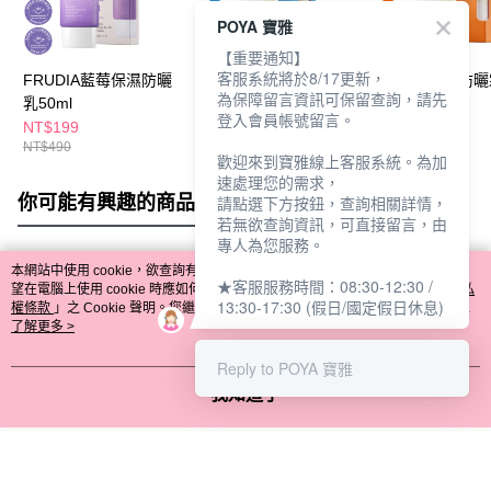
POYA 寶雅
【重要通知】
客服系統將於8/17更新，
FRUDIA藍莓保濕防曬
FRUDIA鮮果防曬霜
FRUDIA鮮果防
為保障留言資訊可保留查詢，請先
乳50ml
50g-水潤輕盈
50g-美妍透亮
登入會員帳號留言。
NT$199
NT$149
NT$149
NT$490
NT$390
NT$390
歡迎來到寶雅線上客服系統。為加
速處理您的需求，
你可能有興趣的商品
全站排行
請點選下方按鈕，查詢相關詳情，
若無欲查詢資訊，可直接留言，由
專人為您服務。
本網站中使用 cookie，欲查詢有關本網站使用 cookie 方式之詳情，及若您不希
★客服服務時間：08:30-12:30 /
熱門標籤
望在電腦上使用 cookie 時應如何變更電腦的 cookie 設定，請參閱本網站「
隱私
13:30-17:30 (假日/國定假日休息)
權條款
」之 Cookie 聲明。您繼續使用本網站即表示您同意本公司得按本網站使
用條款之 Cookie 聲明使用 cookie。
了解更多 >
Reply to POYA 寶雅
我知道了