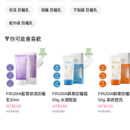
ATM／網路銀行／等多元方式進行付款，方視為交易完成。
萊爾富取貨付款
※ 請注意：結帳手續完成當下不需立刻繳費，但若您需要取消訂單，請聯絡
保濕 防曬乳
隔離 防曬乳
不黏膩 防曬乳
每筆NT$65，滿NT$490(含以上)免運費
購買商品的店家。未經商家同意取消之訂單仍視為有效，需透過AFTEE先享
後付繳納相關費用。
付款後萊爾富取貨
※ 交易是否成功請以「AFTEE先享後付 」之結帳頁面顯示為準，若有關於
紫外線 防曬乳
是否繳費成功／繳費後需取消欲退款等相關疑問，請聯繫「AFTEE先享後付
每筆NT$65，滿NT$490(含以上)免運費
客戶支援中心」
https://netprotections.freshdesk.com/support/home
🔻你可能會喜歡
7-11取貨付款
【注意事項】
１．透過由恩沛科技股份有限公司提供之「AFTEE先享後付」服務完成之交
每筆NT$65，滿NT$490(含以上)免運費
易，需依本服務之必要範圍內提供個人資料，並將交易相關給付款項請求債
權轉讓予恩沛科技股份有限公司。
付款後7-11取貨
２．關於個人資料處理事宜，請瀏覽以下網址：
每筆NT$65，滿NT$490(含以上)免運費
https://aftee.tw/terms/#terms3
３．未成年的使用者請事先徵得法定代理人或監護人之同意方可使用
宅配(本島)
「AFTEE先享後付」，若未經同意申辦者引起之損失，本公司不負相關責
任。
每筆NT$100，滿NT$790(含以上)免運費
４．使用「AFTEE先享後付」時，將依據個別帳號之用戶狀況，依本公司即
FRUDIA藍莓保濕防曬
FRUDIA鮮果防曬霜
FRUDIA鮮果防
時審查核予不同之上限額度；若仍有額度不足之情形，本公司將視審查結果
付款後寶雅門市自取(由倉庫統一出貨)
乳50ml
50g-水潤輕盈
50g-美妍透亮
請求用戶進行身份認證。
每筆NT$80，滿NT$290(含以上)免運費
NT$199
NT$149
NT$149
５．嚴禁一人註冊多個帳號或使用他人資訊註冊。若發現惡意使用之情形，
恩沛科技股份有限公司將有權停止該用戶之使用額度並採取法律行動。
NT$490
NT$390
NT$390