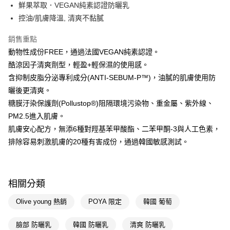
LINE Pay
鮮果萃取．VEGAN純素認證防曬乳
控油/肌膚降溫, 清爽不黏膩
Apple Pay
銷售重點
街口支付
動物性成份FREE，通過法國VEGAN純素認證。
悠遊付
酷涼因子清爽劑型，輕盈+輕保濕的使用感。
含抑制皮脂分泌專利成分(ANTI-SEBUM-P™)，油膩的肌膚使用防
Google Pay
曬後更清爽。
AFTEE先享後付
糖膜汙染保護劑(Pollustop®)阻隔環境污染物、重金屬、紫外線、
相關說明
PM2.5進入肌膚。
【關於「AFTEE先享後付」】
肌膚安心配方，無添6種對羥基苯甲酸酯、二苯甲酮-3與人工色素，
即享券
AFTEE先享後付是「在收到商品之後才付款」的支付方式。 讓您購物簡單
便利好安心！
排除容易刺激肌膚的20種有害成份，通過韓國敏感測試。
１．簡單：不需註冊會員、不需綁卡、不需儲值。
運送方式
２．便利：只要手機號碼，簡訊認證，即可結帳。
３．安心：先確認商品／服務後，再付款。
全家取貨付款
相關分類
每筆NT$65，滿NT$390(含以上)免運費
【「AFTEE先享後付」結帳流程】
１．於結帳方式選擇「AFTEE先享後付」後，將跳轉至「AFTEE先享後付」
Olive young 熱銷
POYA 限定
韓國 葡萄
付款後全家取貨
結帳頁面，進行簡訊認證並確認金額後，即可完成結帳。
２．訂單成立數日內，您將收到繳費通知簡訊。
每筆NT$65，滿NT$390(含以上)免運費
３．收到繳費通知簡訊後14天內，點擊此簡訊中的連結，可透過四大超商／
臉部 防曬乳
韓國 防曬乳
清爽 防曬乳