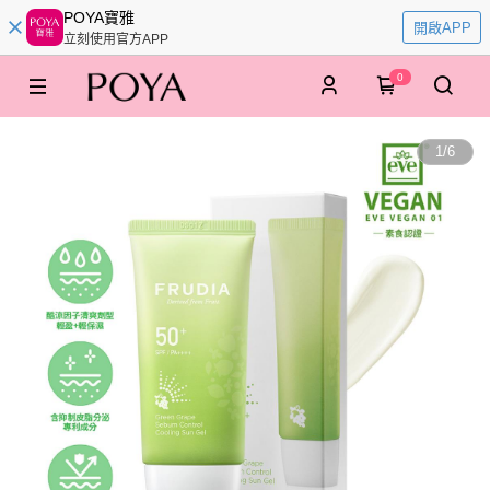
POYA寶雅
開啟APP
立刻使用官方APP
0
1
/
6