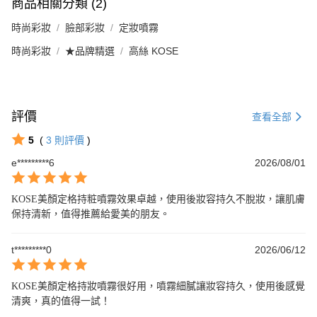
商品相關分類 (2)
時尚彩妝
臉部彩妝
定妝噴霧
時尚彩妝
★品牌精選
高絲 KOSE
評價
查看全部
5
(
3
則評價
)
e*********6
2026/08/01
KOSE美顏定格持粧噴霧效果卓越，使用後妝容持久不脫妝，讓肌膚
保持清新，值得推薦給愛美的朋友。
t*********0
2026/06/12
KOSE美顏定格持妝噴霧很好用，噴霧細膩讓妝容持久，使用後感覺
清爽，真的值得一試！