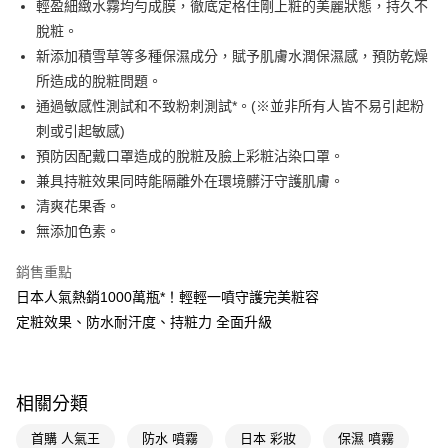
全家取貨付款
輕盈細緻水霧均勻成膜，徹底定格住剛上粧的美麗狀態，持久不
脫粧。
每筆NT$65，滿NT$390(含以上)免運費
【「AFTEE先享後付」結帳流程】
１．於結帳方式選擇「AFTEE先享後付」後，將跳轉至「AFTEE先享後付」
新添加積雪草等多種保濕成分，賦予肌膚水潤保濕感，預防乾燥
付款後全家取貨
結帳頁面，進行簡訊認證並確認金額後，即可完成結帳。
所造成的脫粧問題。
２．訂單成立數日內，您將收到繳費通知簡訊。
每筆NT$65，滿NT$390(含以上)免運費
通過敏感性測試和不致粉刺測試*。(※並非所有人皆不易引起粉
３．收到繳費通知簡訊後14天內，點擊此簡訊中的連結，可透過四大超商／
ATM／網路銀行／等多元方式進行付款，方視為交易完成。
刺或引起敏感)
萊爾富取貨付款
※ 請注意：結帳手續完成當下不需立刻繳費，但若您需要取消訂單，請聯絡
預防因配戴口罩造成的脫粧及臉上彩粧沾染口罩。
每筆NT$65，滿NT$490(含以上)免運費
購買商品的店家。未經商家同意取消之訂單仍視為有效，需透過AFTEE先享
後付繳納相關費用。
兼具持粧效果同時能隔離外在環境髒汙守護肌膚。
付款後萊爾富取貨
※ 交易是否成功請以「AFTEE先享後付 」之結帳頁面顯示為準，若有關於
清爽花果香。
是否繳費成功／繳費後需取消欲退款等相關疑問，請聯繫「AFTEE先享後付
每筆NT$65，滿NT$490(含以上)免運費
無添加色素。
客戶支援中心」
https://netprotections.freshdesk.com/support/home
7-11取貨付款
【注意事項】
銷售重點
１．透過由恩沛科技股份有限公司提供之「AFTEE先享後付」服務完成之交
每筆NT$65，滿NT$490(含以上)免運費
日本人氣熱銷1000萬瓶*！輕輕一噴守護完美粧容
易，需依本服務之必要範圍內提供個人資料，並將交易相關給付款項請求債
定粧效果、防水耐汗度、持粧力 全面升級
權轉讓予恩沛科技股份有限公司。
付款後7-11取貨
２．關於個人資料處理事宜，請瀏覽以下網址：
每筆NT$65，滿NT$490(含以上)免運費
https://aftee.tw/terms/#terms3
３．未成年的使用者請事先徵得法定代理人或監護人之同意方可使用
宅配(本島)
「AFTEE先享後付」，若未經同意申辦者引起之損失，本公司不負相關責
相關分類
任。
每筆NT$100，滿NT$790(含以上)免運費
４．使用「AFTEE先享後付」時，將依據個別帳號之用戶狀況，依本公司即
首購 人氣王
防水 噴霧
日本 彩妝
保濕 噴霧