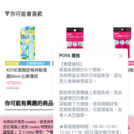
🔻你可能會喜歡
POYA 寶雅
【重要通知】
客服系統將於8/17更新，
KOSE美顏定格持粧噴
KOSE美顏定格控油蜜
KOSE美顏定格
為保障留言資訊可保留查詢，請先
霧80ml-沁檸薄荷
粉PLUS5g
粉紙(50入)
登入會員帳號留言。
NT$269
NT$306
NT$77
NT$360
NT$360
NT$90
歡迎來到寶雅線上客服系統。為加
速處理您的需求，
你可能有興趣的商品
全站排行
請點選下方按鈕，查詢相關詳情，
若無欲查詢資訊，可直接留言，由
專人為您服務。
本網站中使用 cookie，欲查詢有關本網站使用 cookie 方式之詳情，及若您不希
★客服服務時間：08:30-12:30 /
熱門標籤
望在電腦上使用 cookie 時應如何變更電腦的 cookie 設定，請參閱本網站「
隱私
13:30-17:30 (假日/國定假日休息)
權條款
」之 Cookie 聲明。您繼續使用本網站即表示您同意本公司得按本網站使