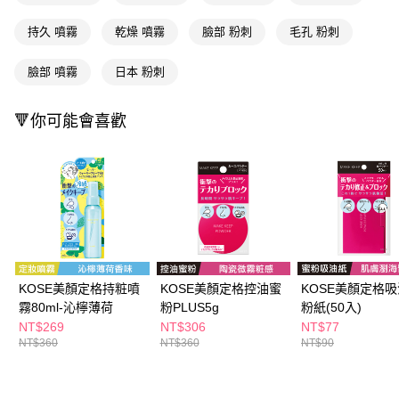
時審查核予不同之上限額度；若仍有額度不足之情形，本公司將視審查結果
付款後寶雅門市自取(由倉庫統一出貨)
請求用戶進行身份認證。
每筆NT$80，滿NT$290(含以上)免運費
持久 噴霧
乾燥 噴霧
臉部 粉刺
毛孔 粉刺
５．嚴禁一人註冊多個帳號或使用他人資訊註冊。若發現惡意使用之情形，
恩沛科技股份有限公司將有權停止該用戶之使用額度並採取法律行動。
臉部 噴霧
日本 粉刺
🔻你可能會喜歡
KOSE美顏定格持粧噴
KOSE美顏定格控油蜜
KOSE美顏定格
霧80ml-沁檸薄荷
粉PLUS5g
粉紙(50入)
NT$269
NT$306
NT$77
NT$360
NT$360
NT$90