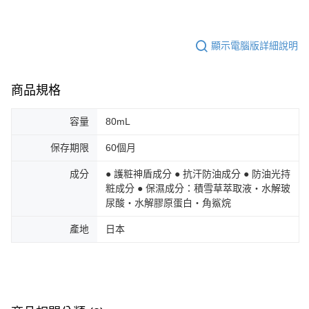
顯示電腦版詳細說明
商品規格
容量
80mL
保存期限
60個月
成分
● 護粧神盾成分 ● 抗汗防油成分 ● 防油光持
粧成分 ● 保濕成分：積雪草萃取液‧水解玻
尿酸‧水解膠原蛋白‧角鯊烷
產地
日本