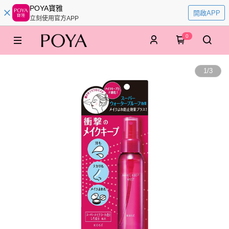
POYA寶雅
開啟APP
立刻使用官方APP
0
1
/
3