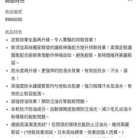
商品特色
POYA支付
商品編號
信用卡一次付款
9956030
超商取貨付款
商品特色
LINE Pay
定粧效果全面再升級，令人驚豔的持粧效果！
新添加高絲獨家開發的護粧神盾配方提升持粧效果！柔彈定粧護
Apple Pay
膜能配合臉部表情動作伸縮自如，避免脫粧，長時間維持美麗粧
街口支付
容。
防水度再升級，更強悍的防潑水效果，有效抵抗水、汗水、淚
悠遊付
水！
Google Pay
高強度防水護膜緊密均勻地貼合肌膚，強力阻擋汗水及淚水，有
效防止粧容脫落。
AFTEE先享後付
超強控油效果！預防泛油光等脫粧問題。
相關說明
全新抗汗防油成分，自動彈開皮脂預防泛油光、減少毛孔出油卡
【關於「AFTEE先享後付」】
即享券
AFTEE先享後付是「在收到商品之後才付款」的支付方式。 讓您購物簡單
粉導致的脫粧問題。
便利好安心！
通過高溫潮溼測試*！在悶濕的環境也能防止泛油光，維持美麗
１．簡單：不需註冊會員、不需綁卡、不需儲值。
運送方式
２．便利：只要手機號碼，簡訊認證，即可結帳。
粧容。(*持粧效果測試。日本高絲調查，效果因個人而異。)
３．安心：先確認商品／服務後，再付款。