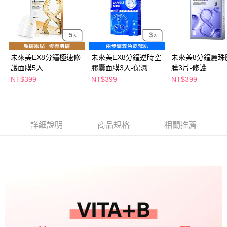
ATM／網路銀行／等多元方式進行付款，方視為交易完成。
萊爾富取貨付款
※ 請注意：結帳手續完成當下不需立刻繳費，但若您需要取消訂單，請聯絡
每筆NT$65，滿NT$490(含以上)免運費
購買商品的店家。未經商家同意取消之訂單仍視為有效，需透過AFTEE先享
後付繳納相關費用。
付款後萊爾富取貨
※ 交易是否成功請以「AFTEE先享後付 」之結帳頁面顯示為準，若有關於
是否繳費成功／繳費後需取消欲退款等相關疑問，請聯繫「AFTEE先享後付
每筆NT$65，滿NT$490(含以上)免運費
未來美EX8分鐘極速修
未來美EX8分鐘逆時空
未來美8分鐘麗珠
客戶支援中心」
https://netprotections.freshdesk.com/support/home
護面膜5入
膠囊面膜3入-保濕
膜3片-修護
7-11取貨付款
NT$399
NT$399
NT$399
【注意事項】
１．透過由恩沛科技股份有限公司提供之「AFTEE先享後付」服務完成之交
每筆NT$65，滿NT$490(含以上)免運費
易，需依本服務之必要範圍內提供個人資料，並將交易相關給付款項請求債
權轉讓予恩沛科技股份有限公司。
付款後7-11取貨
２．關於個人資料處理事宜，請瀏覽以下網址：
每筆NT$65，滿NT$490(含以上)免運費
詳細說明
商品規格
相關推薦
https://aftee.tw/terms/#terms3
３．未成年的使用者請事先徵得法定代理人或監護人之同意方可使用
宅配(本島)
「AFTEE先享後付」，若未經同意申辦者引起之損失，本公司不負相關責
任。
每筆NT$100，滿NT$790(含以上)免運費
４．使用「AFTEE先享後付」時，將依據個別帳號之用戶狀況，依本公司即
時審查核予不同之上限額度；若仍有額度不足之情形，本公司將視審查結果
付款後寶雅門市自取(由倉庫統一出貨)
請求用戶進行身份認證。
每筆NT$80，滿NT$290(含以上)免運費
５．嚴禁一人註冊多個帳號或使用他人資訊註冊。若發現惡意使用之情形，
恩沛科技股份有限公司將有權停止該用戶之使用額度並採取法律行動。