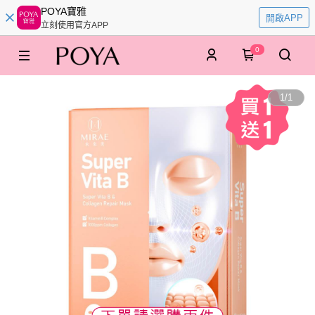
POYA寶雅
開啟APP
立刻使用官方APP
0
1
/
1