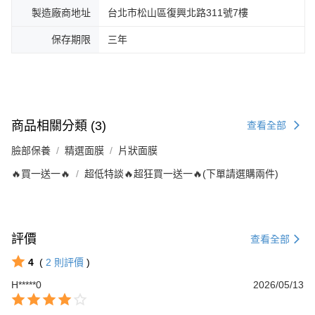
製造廠商地址
台北市松山區復興北路311號7樓
保存期限
三年
商品相關分類 (3)
查看全部
臉部保養
精選面膜
片狀面膜
🔥買一送一🔥
超低特談🔥超狂買一送一🔥(下單請選購兩件)
評價
查看全部
4
(
2
則評價
)
H*****0
2026/05/13