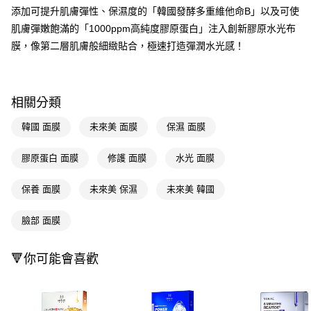
LINE Pay
添加可提升肌膚彈性、保濕度的「韓國發酵多重維他命B」以及可使
肌膚彈嫩飽滿的「1000ppm高純度膠原蛋白」注入創新膠原水光布
Apple Pay
膜，像第二層肌膚般細緻貼合，極速打造彈潤水光感！
街口支付
悠遊付
相關分類
Google Pay
韓國 面膜
未來美 面膜
保濕 面膜
AFTEE先享後付
相關說明
膠原蛋白 面膜
修護 面膜
水光 面膜
【關於「AFTEE先享後付」】
即享券
AFTEE先享後付是「在收到商品之後才付款」的支付方式。 讓您購物簡單
保養 面膜
未來美 保濕
未來美 韓國
便利好安心！
１．簡單：不需註冊會員、不需綁卡、不需儲值。
運送方式
２．便利：只要手機號碼，簡訊認證，即可結帳。
臉部 面膜
３．安心：先確認商品／服務後，再付款。
全家取貨付款
每筆NT$65，滿NT$390(含以上)免運費
【「AFTEE先享後付」結帳流程】
🔻你可能會喜歡
１．於結帳方式選擇「AFTEE先享後付」後，將跳轉至「AFTEE先享後付」
付款後全家取貨
結帳頁面，進行簡訊認證並確認金額後，即可完成結帳。
２．訂單成立數日內，您將收到繳費通知簡訊。
每筆NT$65，滿NT$390(含以上)免運費
３．收到繳費通知簡訊後14天內，點擊此簡訊中的連結，可透過四大超商／