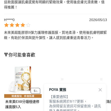
這款面膜讓肌膚感覺有明顯的緊緻效果，使用後皮膚光滑柔嫩，值
得推薦！
H*****0
2026/05/13
未來美超能膠原B彈力護理修護面膜，質地柔滑，使用後肌膚明顯緊
緻，有助於保濕與提升彈性，讓人感到肌膚重返青春活力。
🔻你可能會喜歡
POYA 寶雅
【重要通知】
客服系統將於8/17更新，
未來美EX8分鐘極速修
未來美EX8分鐘逆時空
未來美8分鐘麗珠
為保障留言資訊可保留查詢，請先
護面膜5入
膠囊面膜3入-保濕
膜3片-修護
登入會員帳號留言。