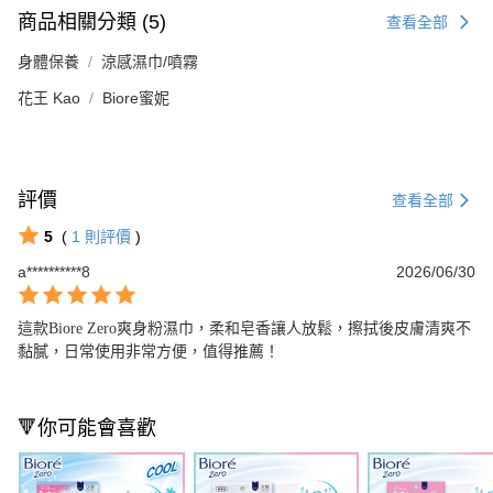
商品相關分類 (5)
查看全部
身體保養
涼感濕巾/噴霧
花王 Kao
Biore蜜妮
評價
查看全部
5
(
1
則評價
)
a**********8
2026/06/30
這款Biore Zero爽身粉濕巾，柔和皂香讓人放鬆，擦拭後皮膚清爽不
黏膩，日常使用非常方便，值得推薦！
🔻你可能會喜歡