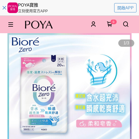
POYA寶雅
開啟APP
立刻使用官方APP
0
1
/
3