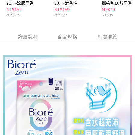
請求用戶進行身份認證。
20片-涼感皂香
20片-無香性
攜帶包10片皂香
每筆NT$80，滿NT$290(含以上)免運費
５．嚴禁一人註冊多個帳號或使用他人資訊註冊。若發現惡意使用之情形，
NT$159
NT$159
NT$79
恩沛科技股份有限公司將有權停止該用戶之使用額度並採取法律行動。
NT$185
NT$185
NT$95
詳細說明
商品規格
相關推薦