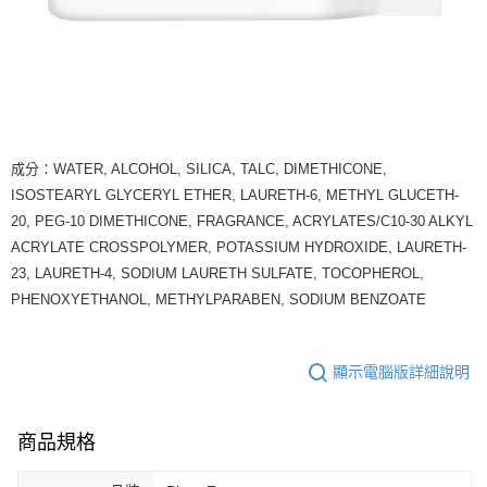
成分：WATER, ALCOHOL, SILICA, TALC, DIMETHICONE,
ISOSTEARYL GLYCERYL ETHER, LAURETH-6, METHYL GLUCETH-
20, PEG-10 DIMETHICONE, FRAGRANCE, ACRYLATES/C10-30 ALKYL
ACRYLATE CROSSPOLYMER, POTASSIUM HYDROXIDE, LAURETH-
23, LAURETH-4, SODIUM LAURETH SULFATE, TOCOPHEROL,
PHENOXYETHANOL, METHYLPARABEN, SODIUM BENZOATE
顯示電腦版詳細說明
商品規格