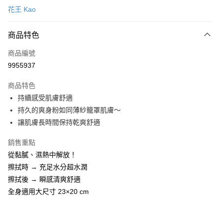
花王 Kao
信用卡一次付款
商品特色
超商取貨付款
商品編號
LINE Pay
9955937
Apple Pay
商品特色
街口支付
持續感受肌膚舒適
悠遊付
持久的爽身粉如同薄紗籠罩肌膚～
讓肌膚長時間保持乾爽舒適
Google Pay
銷售重點
AFTEE先享後付
從黏膩、濕熱中解放！
相關說明
擦拭時 → 充足水分超水潤
【關於「AFTEE先享後付」】
即享券
AFTEE先享後付是「在收到商品之後才付款」的支付方式。 讓您購物簡單
擦拭後 → 瞬感清爽舒適
便利好安心！
全身適用大尺寸 23×20 cm
１．簡單：不需註冊會員、不需綁卡、不需儲值。
運送方式
２．便利：只要手機號碼，簡訊認證，即可結帳。
３．安心：先確認商品／服務後，再付款。
全家取貨付款