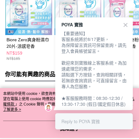
POYA 寶雅
【重要通知】
客服系統將於8/17更新，
Biore Zero爽身粉濕巾
Biore Zero爽身粉濕巾
Biore Zero爽身
為保障留言資訊可保留查詢，請先
20片-涼感皂香
20片-無香性
攜帶包10片皂香
登入會員帳號留言。
NT$159
NT$159
NT$79
NT$185
NT$185
NT$95
歡迎來到寶雅線上客服系統。為加
速處理您的需求，
你可能有興趣的商品
全站排行
請點選下方按鈕，查詢相關詳情，
若無欲查詢資訊，可直接留言，由
專人為您服務。
本網站中使用 cookie，欲查詢有關本網站使用 cookie 方式之詳情，及若您不希
★客服服務時間：08:30-12:30 /
熱門標籤
望在電腦上使用 cookie 時應如何變更電腦的 cookie 設定，請參閱本網站「
隱私
13:30-17:30 (假日/國定假日休息)
權條款
」之 Cookie 聲明。您繼續使用本網站即表示您同意本公司得按本網站使
用條款之 Cookie 聲明使用 cookie。
了解更多 >
Reply to POYA 寶雅
我知道了