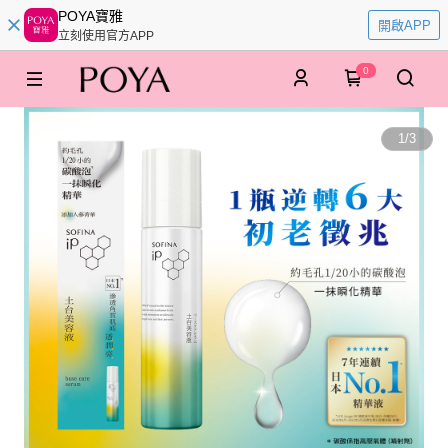
POYA寶雅
開啟APP
立刻使用官方APP
0
1
/
3