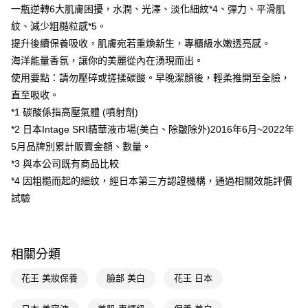
ATM／網路銀行／等多元方式進行付款，方視為交易完成。
一瓶逆轉6大肌膚困擾，水潤、光澤、淡化細紋*4、彈力、平滑肌
萊爾富取貨付款
※ 請注意：結帳手續完成當下不需立刻繳費，但若您需要取消訂單，請聯絡
紋、減少粗糙粒感*5。
每筆NT$65，滿NT$490(含以上)免運費
購買商品的店家。未經商家同意取消之訂單仍視為有效，需透過AFTEE先享
後付繳納相關費用。
提升後續保養吸收，肌膚宛若重煥新生，專櫃級水嫩透亮感。
付款後萊爾富取貨
※ 交易是否成功請以「AFTEE先享後付 」之結帳頁面顯示為準，若有關於
海洋能量香氛，讓你的美麗從內在湧現而出。
是否繳費成功／繳費後需取消欲退款等相關疑問，請聯繫「AFTEE先享後付
每筆NT$65，滿NT$490(含以上)免運費
使用要點：請勿壓碎或搓揉碳酸。早晚潔顏後，輕柔推開至全臉，
客戶支援中心」
https://netprotections.freshdesk.com/support/home
直至吸收。
7-11取貨付款
【注意事項】
*1 碳酸係指高壓氣體 (噴射劑)
１．透過由恩沛科技股份有限公司提供之「AFTEE先享後付」服務完成之交
每筆NT$65，滿NT$490(含以上)免運費
易，需依本服務之必要範圍內提供個人資料，並將交易相關給付款項請求債
*2 日本Intage SRI精華液市場(美白、除皺除外)2016年6月~2022年
權轉讓予恩沛科技股份有限公司。
付款後7-11取貨
5月品牌別累計販賣金額、數量。
２．關於個人資料處理事宜，請瀏覽以下網址：
每筆NT$65，滿NT$490(含以上)免運費
*3 與本公司既有商品比較
https://aftee.tw/terms/#terms3
３．未成年的使用者請事先徵得法定代理人或監護人之同意方可使用
*4 因粗糙而起的細紋，經日本第三方認證機構，通過相關效能評價
宅配(本島)
「AFTEE先享後付」，若未經同意申辦者引起之損失，本公司不負相關責
試驗
任。
每筆NT$100，滿NT$790(含以上)免運費
４．使用「AFTEE先享後付」時，將依據個別帳號之用戶狀況，依本公司即
時審查核予不同之上限額度；若仍有額度不足之情形，本公司將視審查結果
付款後寶雅門市自取(由倉庫統一出貨)
請求用戶進行身份認證。
每筆NT$80，滿NT$290(含以上)免運費
５．嚴禁一人註冊多個帳號或使用他人資訊註冊。若發現惡意使用之情形，
相關分類
恩沛科技股份有限公司將有權停止該用戶之使用額度並採取法律行動。
花王 美妝保養
臉部 美白
花王 日本