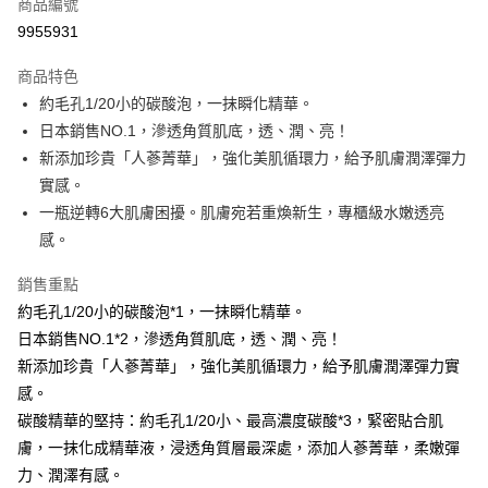
商品編號
LINE Pay
9955931
Apple Pay
商品特色
街口支付
約毛孔1/20小的碳酸泡，一抹瞬化精華。
悠遊付
日本銷售NO.1，滲透角質肌底，透、潤、亮！
新添加珍貴「人蔘菁華」，強化美肌循環力，給予肌膚潤澤彈力
Google Pay
實感。
AFTEE先享後付
一瓶逆轉6大肌膚困擾。肌膚宛若重煥新生，專櫃級水嫩透亮
相關說明
感。
【關於「AFTEE先享後付」】
即享券
AFTEE先享後付是「在收到商品之後才付款」的支付方式。 讓您購物簡單
銷售重點
便利好安心！
約毛孔1/20小的碳酸泡*1，一抹瞬化精華。
１．簡單：不需註冊會員、不需綁卡、不需儲值。
運送方式
２．便利：只要手機號碼，簡訊認證，即可結帳。
日本銷售NO.1*2，滲透角質肌底，透、潤、亮！
３．安心：先確認商品／服務後，再付款。
全家取貨付款
新添加珍貴「人蔘菁華」，強化美肌循環力，給予肌膚潤澤彈力實
每筆NT$65，滿NT$390(含以上)免運費
感。
【「AFTEE先享後付」結帳流程】
１．於結帳方式選擇「AFTEE先享後付」後，將跳轉至「AFTEE先享後付」
碳酸精華的堅持：約毛孔1/20小、最高濃度碳酸*3，緊密貼合肌
付款後全家取貨
結帳頁面，進行簡訊認證並確認金額後，即可完成結帳。
膚，一抹化成精華液，浸透角質層最深處，添加人蔘菁華，柔嫩彈
２．訂單成立數日內，您將收到繳費通知簡訊。
每筆NT$65，滿NT$390(含以上)免運費
力、潤澤有感。
３．收到繳費通知簡訊後14天內，點擊此簡訊中的連結，可透過四大超商／