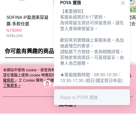
POYA 寶雅
【重要通知】
客服系統將於8/17更新，
SOFINA iP盈潤美容凝
SOFINA iP輕瑩高效美
SOFINA iP輕瑩
為保障留言資訊可保留查詢，請先
露-多款任選
容防曬乳30g混合乾
容防曬乳30g混合
登入會員帳號留言。
NT$999
NT$609
NT$609
NT$1,250
NT$720
NT$720
歡迎來到寶雅線上客服系統。為加
速處理您的需求，
你可能有興趣的商品
全站排行
請點選下方按鈕，查詢相關詳情，
若無欲查詢資訊，可直接留言，由
專人為您服務。
本網站中使用 cookie，欲查詢有關本網站使用 cookie 方式之詳情，及若您不希
★客服服務時間：08:30-12:30 /
熱門標籤
望在電腦上使用 cookie 時應如何變更電腦的 cookie 設定，請參閱本網站「
隱私
13:30-17:30 (假日/國定假日休息)
權條款
」之 Cookie 聲明。您繼續使用本網站即表示您同意本公司得按本網站使
用條款之 Cookie 聲明使用 cookie。
了解更多 >
Reply to POYA 寶雅
我知道了