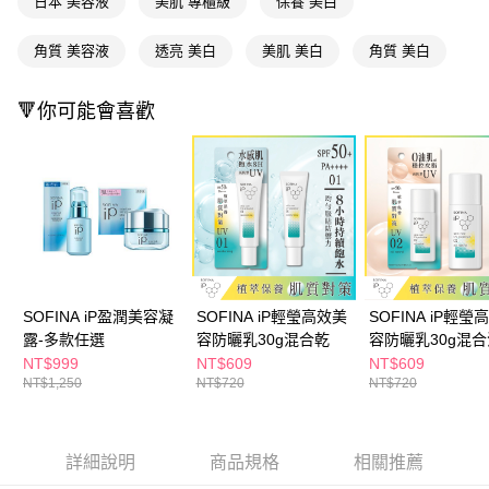
日本 美容液
美肌 專櫃級
保養 美白
角質 美容液
透亮 美白
美肌 美白
角質 美白
🔻你可能會喜歡
SOFINA iP盈潤美容凝
SOFINA iP輕瑩高效美
SOFINA iP輕瑩
露-多款任選
容防曬乳30g混合乾
容防曬乳30g混合
NT$999
NT$609
NT$609
NT$1,250
NT$720
NT$720
詳細說明
商品規格
相關推薦