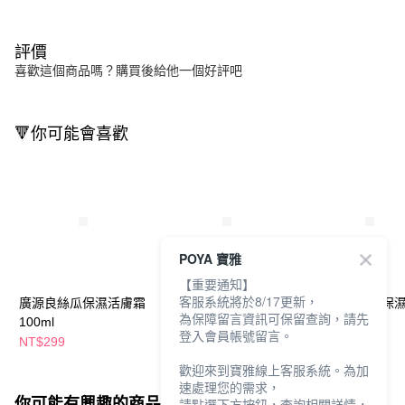
評價
喜歡這個商品嗎？購買後給他一個好評吧
🔻你可能會喜歡
POYA 寶雅
【重要通知】
客服系統將於8/17更新，
廣源良絲瓜保濕活膚霜
廣源良絲瓜保濕活膚霜
廣源良絲瓜水保
為保障留言資訊可保留查詢，請先
100ml
150ml
液300ml
登入會員帳號留言。
NT$299
NT$419
NT$299
歡迎來到寶雅線上客服系統。為加
速處理您的需求，
你可能有興趣的商品
全站排行
請點選下方按鈕，查詢相關詳情，