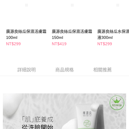
萊爾富取貨付款
※ 請注意：結帳手續完成當下不需立刻繳費，但若您需要取消訂單，請聯絡
每筆NT$65，滿NT$490(含以上)免運費
購買商品的店家。未經商家同意取消之訂單仍視為有效，需透過AFTEE先享
後付繳納相關費用。
付款後萊爾富取貨
※ 交易是否成功請以「AFTEE先享後付 」之結帳頁面顯示為準，若有關於
是否繳費成功／繳費後需取消欲退款等相關疑問，請聯繫「AFTEE先享後付
每筆NT$65，滿NT$490(含以上)免運費
客戶支援中心」
https://netprotections.freshdesk.com/support/home
廣源良絲瓜保濕活膚霜
廣源良絲瓜保濕活膚霜
廣源良絲瓜水保
7-11取貨付款
100ml
150ml
液300ml
【注意事項】
NT$299
NT$419
NT$299
１．透過由恩沛科技股份有限公司提供之「AFTEE先享後付」服務完成之交
每筆NT$65，滿NT$490(含以上)免運費
易，需依本服務之必要範圍內提供個人資料，並將交易相關給付款項請求債
權轉讓予恩沛科技股份有限公司。
付款後7-11取貨
２．關於個人資料處理事宜，請瀏覽以下網址：
每筆NT$65，滿NT$490(含以上)免運費
https://aftee.tw/terms/#terms3
詳細說明
商品規格
相關推薦
３．未成年的使用者請事先徵得法定代理人或監護人之同意方可使用
宅配(本島)
「AFTEE先享後付」，若未經同意申辦者引起之損失，本公司不負相關責
任。
每筆NT$100，滿NT$790(含以上)免運費
４．使用「AFTEE先享後付」時，將依據個別帳號之用戶狀況，依本公司即
時審查核予不同之上限額度；若仍有額度不足之情形，本公司將視審查結果
付款後寶雅門市自取(由倉庫統一出貨)
請求用戶進行身份認證。
每筆NT$80，滿NT$290(含以上)免運費
５．嚴禁一人註冊多個帳號或使用他人資訊註冊。若發現惡意使用之情形，
恩沛科技股份有限公司將有權停止該用戶之使用額度並採取法律行動。