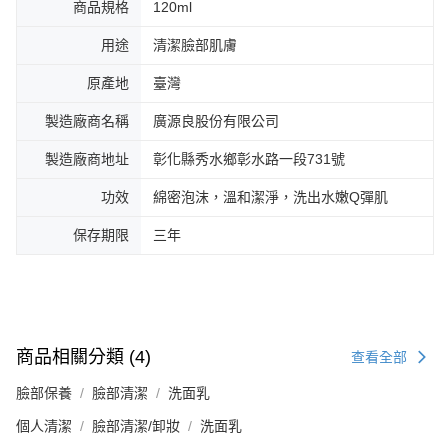
商品規格
120ml
用途
清潔臉部肌膚
原產地
臺灣
製造廠商名稱
廣源良股份有限公司
製造廠商地址
彰化縣秀水鄉彰水路一段731號
功效
綿密泡沫，溫和潔淨，洗出水嫩Q彈肌
保存期限
三年
商品相關分類 (4)
查看全部
臉部保養
臉部清潔
洗面乳
個人清潔
臉部清潔/卸妝
洗面乳