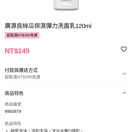
廣源良絲瓜保濕彈力洗面乳120ml
超取滿NT$390免運
NT$149
付款與運送方式
超取滿NT$390免運
付款方式
商品特色
POYA支付
商品編號
信用卡一次付款
9955879
超商取貨付款
商品特色
LINE Pay
綿密泡沫，溫和潔淨，洗出水嫩Q彈肌。