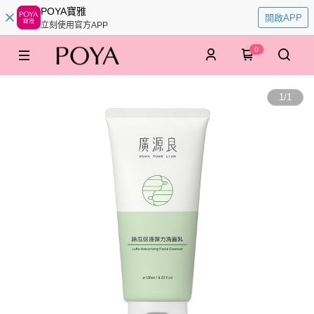
POYA寶雅
開啟APP
立刻使用官方APP
0
1
/
1