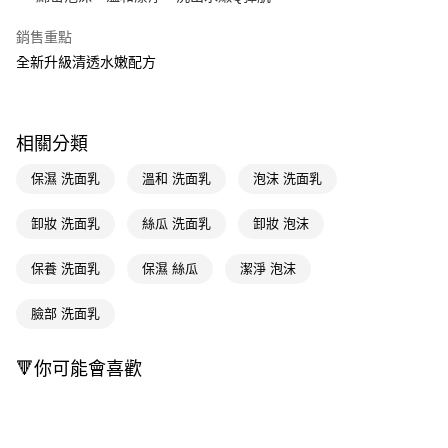
Apple Pay
銷售重點
全新升級清透水嫩配方
街口支付
悠遊付
Google Pay
相關分類
AFTEE先享後付
保濕 洗面乳
溫和 洗面乳
泡沫 洗面乳
相關說明
【關於「AFTEE先享後付」】
卸妝 洗面乳
絲瓜 洗面乳
卸妝 泡沫
即享券
AFTEE先享後付是「在收到商品之後才付款」的支付方式。 讓您購物簡單
便利好安心！
保養 洗面乳
保濕 絲瓜
潔淨 泡沫
１．簡單：不需註冊會員、不需綁卡、不需儲值。
運送方式
２．便利：只要手機號碼，簡訊認證，即可結帳。
３．安心：先確認商品／服務後，再付款。
臉部 洗面乳
全家取貨付款
每筆NT$65，滿NT$390(含以上)免運費
【「AFTEE先享後付」結帳流程】
🔻你可能會喜歡
１．於結帳方式選擇「AFTEE先享後付」後，將跳轉至「AFTEE先享後付」
付款後全家取貨
結帳頁面，進行簡訊認證並確認金額後，即可完成結帳。
２．訂單成立數日內，您將收到繳費通知簡訊。
每筆NT$65，滿NT$390(含以上)免運費
３．收到繳費通知簡訊後14天內，點擊此簡訊中的連結，可透過四大超商／
ATM／網路銀行／等多元方式進行付款，方視為交易完成。