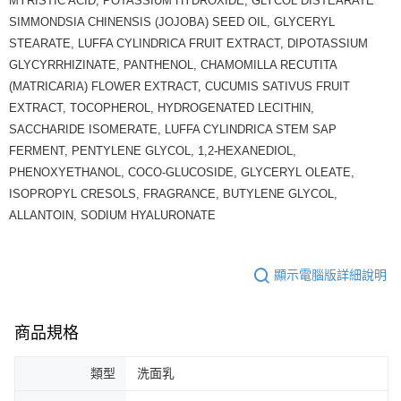
MYRISTIC ACID, POTASSIUM HYDROXIDE, GLYCOL DISTEARATE
SIMMONDSIA CHINENSIS (JOJOBA) SEED OIL, GLYCERYL
STEARATE, LUFFA CYLINDRICA FRUIT EXTRACT, DIPOTASSIUM
GLYCYRRHIZINATE, PANTHENOL, CHAMOMILLA RECUTITA
(MATRICARIA) FLOWER EXTRACT, CUCUMIS SATIVUS FRUIT
EXTRACT, TOCOPHEROL, HYDROGENATED LECITHIN,
SACCHARIDE ISOMERATE, LUFFA CYLINDRICA STEM SAP
FERMENT, PENTYLENE GLYCOL, 1,2-HEXANEDIOL,
PHENOXYETHANOL, COCO-GLUCOSIDE, GLYCERYL OLEATE,
ISOPROPYL CRESOLS, FRAGRANCE, BUTYLENE GLYCOL,
ALLANTOIN, SODIUM HYALURONATE
顯示電腦版詳細說明
商品規格
類型
洗面乳