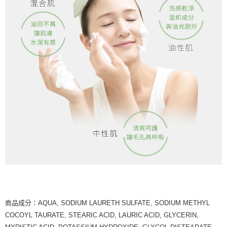
商品成分：AQUA, SODIUM LAURETH SULFATE, SODIUM METHYL
COCOYL TAURATE, STEARIC ACID, LAURIC ACID, GLYCERIN,