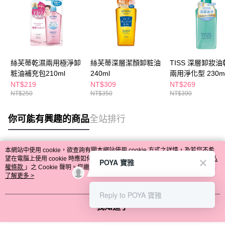
絲芙蒂乾濕兩用極淨卸
絲芙蒂深層潔顏卸粧油
TISS 深層卸妝
粧油補充包210ml
240ml
兩用淨化型 230m
NT$219
NT$309
NT$269
NT$250
NT$350
NT$390
你可能有興趣的商品
全站排行
本網站中使用 cookie，欲查詢有關本網站使用 cookie 方式之詳情，及若您不希
熱門標籤
望在電腦上使用 cookie 時應如何變更電腦的 cookie 設定，請參閱本網站「
隱私
POYA 寶雅
權條款
」之 Cookie 聲明。您繼續使用本網站即表示您同意本公司得按本網站使
用條款之 Cookie 聲明使用 cookie。
了解更多 >
Reply to POYA 寶雅
我知道了