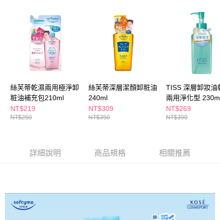
ATM／網路銀行／等多元方式進行付款，方視為交易完成。
萊爾富取貨付款
※ 請注意：結帳手續完成當下不需立刻繳費，但若您需要取消訂單，請聯絡
每筆NT$65，滿NT$490(含以上)免運費
購買商品的店家。未經商家同意取消之訂單仍視為有效，需透過AFTEE先享
後付繳納相關費用。
付款後萊爾富取貨
※ 交易是否成功請以「AFTEE先享後付 」之結帳頁面顯示為準，若有關於
是否繳費成功／繳費後需取消欲退款等相關疑問，請聯繫「AFTEE先享後付
每筆NT$65，滿NT$490(含以上)免運費
客戶支援中心」
https://netprotections.freshdesk.com/support/home
7-11取貨付款
【注意事項】
１．透過由恩沛科技股份有限公司提供之「AFTEE先享後付」服務完成之交
每筆NT$65，滿NT$490(含以上)免運費
絲芙蒂乾濕兩用極淨卸
絲芙蒂深層潔顏卸粧油
TISS 深層卸妝
易，需依本服務之必要範圍內提供個人資料，並將交易相關給付款項請求債
粧油補充包210ml
240ml
兩用淨化型 230m
權轉讓予恩沛科技股份有限公司。
付款後7-11取貨
NT$219
NT$309
NT$269
２．關於個人資料處理事宜，請瀏覽以下網址：
每筆NT$65，滿NT$490(含以上)免運費
NT$250
NT$350
NT$390
https://aftee.tw/terms/#terms3
３．未成年的使用者請事先徵得法定代理人或監護人之同意方可使用
宅配(本島)
「AFTEE先享後付」，若未經同意申辦者引起之損失，本公司不負相關責
任。
每筆NT$100，滿NT$790(含以上)免運費
詳細說明
商品規格
相關推薦
４．使用「AFTEE先享後付」時，將依據個別帳號之用戶狀況，依本公司即
時審查核予不同之上限額度；若仍有額度不足之情形，本公司將視審查結果
付款後寶雅門市自取(由倉庫統一出貨)
請求用戶進行身份認證。
每筆NT$80，滿NT$290(含以上)免運費
５．嚴禁一人註冊多個帳號或使用他人資訊註冊。若發現惡意使用之情形，
恩沛科技股份有限公司將有權停止該用戶之使用額度並採取法律行動。