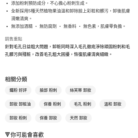
LINE Pay
添加粉刺預防成分，不心擔心粉刺生成。
全新採用5種天然植物果油溫和卸除臉上彩粧和髒污，卸後肌膚
Apple Pay
滑嫩清爽。
街口支付
無添加酒精 ‧ 無防腐劑 ‧ 無香料 ‧ 無色素，肌膚零負擔。
悠遊付
銷售重點
針對毛孔日益粗大問題，卸粧同時深入毛孔徹底淨除頑固粉刺和毛
Google Pay
孔髒污與殘粧，改善毛孔粗大困擾，恢復肌膚清爽細緻。
AFTEE先享後付
相關說明
【關於「AFTEE先享後付」】
即享券
相關分類
AFTEE先享後付是「在收到商品之後才付款」的支付方式。 讓您購物簡單
便利好安心！
１．簡單：不需註冊會員、不需綁卡、不需儲值。
鐵粉 好評
臉部 粉刺
絲芙蒂 卸妝
運送方式
２．便利：只要手機號碼，簡訊認證，即可結帳。
３．安心：先確認商品／服務後，再付款。
全家取貨付款
卸妝 卸粧油
保養 粉刺
毛孔 粉刺
溫和 卸妝
每筆NT$65，滿NT$390(含以上)免運費
【「AFTEE先享後付」結帳流程】
１．於結帳方式選擇「AFTEE先享後付」後，將跳轉至「AFTEE先享後付」
卸妝 粉刺
保養 卸妝
天然 卸妝
付款後全家取貨
結帳頁面，進行簡訊認證並確認金額後，即可完成結帳。
２．訂單成立數日內，您將收到繳費通知簡訊。
每筆NT$65，滿NT$390(含以上)免運費
🔻你可能會喜歡
３．收到繳費通知簡訊後14天內，點擊此簡訊中的連結，可透過四大超商／