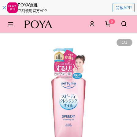
POYA寶雅
開啟APP
立刻使用官方APP
0
1
/
1