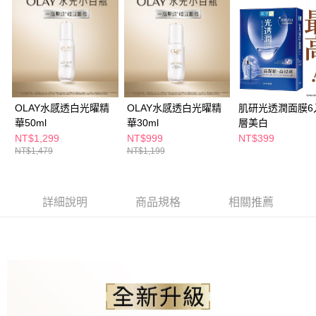
ATM／網路銀行／等多元方式進行付款，方視為交易完成。
萊爾富取貨付款
※ 請注意：結帳手續完成當下不需立刻繳費，但若您需要取消訂單，請聯絡
每筆NT$65，滿NT$490(含以上)免運費
購買商品的店家。未經商家同意取消之訂單仍視為有效，需透過AFTEE先享
後付繳納相關費用。
付款後萊爾富取貨
※ 交易是否成功請以「AFTEE先享後付 」之結帳頁面顯示為準，若有關於
是否繳費成功／繳費後需取消欲退款等相關疑問，請聯繫「AFTEE先享後付
每筆NT$65，滿NT$490(含以上)免運費
客戶支援中心」
https://netprotections.freshdesk.com/support/home
7-11取貨付款
【注意事項】
OLAY水感透白光曜精
OLAY水感透白光曜精
肌研光透潤面膜6
１．透過由恩沛科技股份有限公司提供之「AFTEE先享後付」服務完成之交
每筆NT$65，滿NT$490(含以上)免運費
華50ml
華30ml
層美白
易，需依本服務之必要範圍內提供個人資料，並將交易相關給付款項請求債
NT$1,299
NT$999
NT$399
權轉讓予恩沛科技股份有限公司。
付款後7-11取貨
NT$1,479
NT$1,199
２．關於個人資料處理事宜，請瀏覽以下網址：
每筆NT$65，滿NT$490(含以上)免運費
https://aftee.tw/terms/#terms3
３．未成年的使用者請事先徵得法定代理人或監護人之同意方可使用
宅配(本島)
「AFTEE先享後付」，若未經同意申辦者引起之損失，本公司不負相關責
詳細說明
商品規格
相關推薦
任。
每筆NT$100，滿NT$790(含以上)免運費
４．使用「AFTEE先享後付」時，將依據個別帳號之用戶狀況，依本公司即
時審查核予不同之上限額度；若仍有額度不足之情形，本公司將視審查結果
付款後寶雅門市自取(由倉庫統一出貨)
請求用戶進行身份認證。
每筆NT$80，滿NT$290(含以上)免運費
５．嚴禁一人註冊多個帳號或使用他人資訊註冊。若發現惡意使用之情形，
恩沛科技股份有限公司將有權停止該用戶之使用額度並採取法律行動。