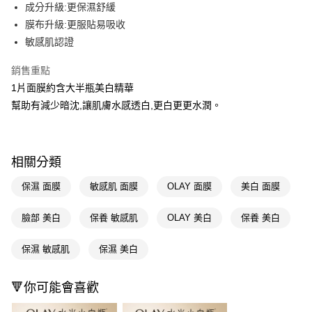
LINE Pay
成分升級:更保濕舒緩
膜布升級:更服貼易吸收
Apple Pay
敏感肌認證
街口支付
銷售重點
悠遊付
1片面膜約含大半瓶美白精華
幫助有減少暗沈,讓肌膚水感透白,更白更更水潤。
Google Pay
AFTEE先享後付
相關說明
相關分類
【關於「AFTEE先享後付」】
即享券
AFTEE先享後付是「在收到商品之後才付款」的支付方式。 讓您購物簡單
保濕 面膜
敏感肌 面膜
OLAY 面膜
美白 面膜
便利好安心！
１．簡單：不需註冊會員、不需綁卡、不需儲值。
運送方式
２．便利：只要手機號碼，簡訊認證，即可結帳。
臉部 美白
保養 敏感肌
OLAY 美白
保養 美白
３．安心：先確認商品／服務後，再付款。
全家取貨付款
保濕 敏感肌
保濕 美白
每筆NT$65，滿NT$390(含以上)免運費
【「AFTEE先享後付」結帳流程】
１．於結帳方式選擇「AFTEE先享後付」後，將跳轉至「AFTEE先享後付」
付款後全家取貨
結帳頁面，進行簡訊認證並確認金額後，即可完成結帳。
🔻你可能會喜歡
２．訂單成立數日內，您將收到繳費通知簡訊。
每筆NT$65，滿NT$390(含以上)免運費
３．收到繳費通知簡訊後14天內，點擊此簡訊中的連結，可透過四大超商／