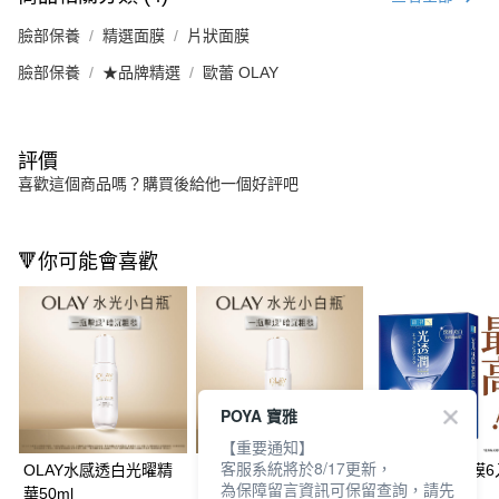
臉部保養
精選面膜
片狀面膜
臉部保養
★品牌精選
歐蕾 OLAY
評價
喜歡這個商品嗎？購買後給他一個好評吧
🔻你可能會喜歡
POYA 寶雅
【重要通知】
客服系統將於8/17更新，
OLAY水感透白光曜精
OLAY水感透白光曜精
肌研光透潤面膜6
為保障留言資訊可保留查詢，請先
華50ml
華30ml
層美白