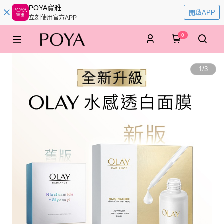
POYA寶雅
開啟APP
立刻使用官方APP
0
1
/
3