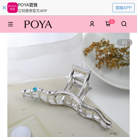
POYA寶雅
開啟APP
立刻使用官方APP
0
1
/
1