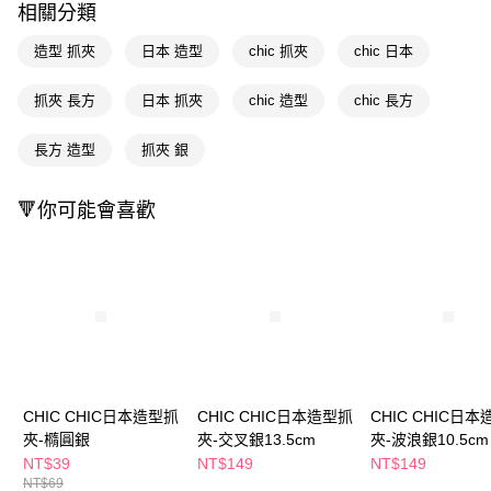
相關分類
Apple Pay
造型 抓夾
日本 造型
chic 抓夾
chic 日本
街口支付
抓夾 長方
日本 抓夾
chic 造型
chic 長方
悠遊付
長方 造型
抓夾 銀
Google Pay
AFTEE先享後付
🔻你可能會喜歡
相關說明
【關於「AFTEE先享後付」】
即享券
AFTEE先享後付是「在收到商品之後才付款」的支付方式。 讓您購物簡單
便利好安心！
１．簡單：不需註冊會員、不需綁卡、不需儲值。
運送方式
２．便利：只要手機號碼，簡訊認證，即可結帳。
３．安心：先確認商品／服務後，再付款。
全家取貨付款
每筆NT$65，滿NT$390(含以上)免運費
【「AFTEE先享後付」結帳流程】
１．於結帳方式選擇「AFTEE先享後付」後，將跳轉至「AFTEE先享後付」
CHIC CHIC日本造型抓
CHIC CHIC日本造型抓
CHIC CHIC日
付款後全家取貨
結帳頁面，進行簡訊認證並確認金額後，即可完成結帳。
夾-橢圓銀
夾-交叉銀13.5cm
夾-波浪銀10.5cm
２．訂單成立數日內，您將收到繳費通知簡訊。
每筆NT$65，滿NT$390(含以上)免運費
３．收到繳費通知簡訊後14天內，點擊此簡訊中的連結，可透過四大超商／
NT$39
NT$149
NT$149
ATM／網路銀行／等多元方式進行付款，方視為交易完成。
NT$69