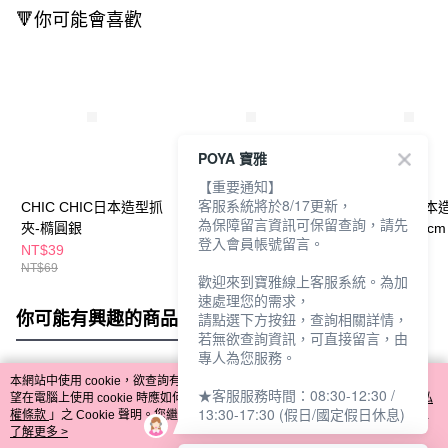
🔻你可能會喜歡
POYA 寶雅
【重要通知】
客服系統將於8/17更新，
CHIC CHIC日本造型抓
CHIC CHIC日本造型抓
CHIC CHIC日
為保障留言資訊可保留查詢，請先
夾-橢圓銀
夾-交叉銀13.5cm
夾-波浪銀10.5cm
登入會員帳號留言。
NT$39
NT$149
NT$149
NT$69
歡迎來到寶雅線上客服系統。為加
速處理您的需求，
你可能有興趣的商品
全站排行
請點選下方按鈕，查詢相關詳情，
若無欲查詢資訊，可直接留言，由
專人為您服務。
本網站中使用 cookie，欲查詢有關本網站使用 cookie 方式之詳情，及若您不希
★客服服務時間：08:30-12:30 /
熱門標籤
望在電腦上使用 cookie 時應如何變更電腦的 cookie 設定，請參閱本網站「
隱私
13:30-17:30 (假日/國定假日休息)
權條款
」之 Cookie 聲明。您繼續使用本網站即表示您同意本公司得按本網站使
用條款之 Cookie 聲明使用 cookie。
了解更多 >