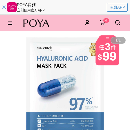
POYA寶雅
開啟APP
立刻使用官方APP
0
1
/
1