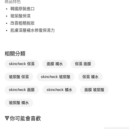
商品特色
LINE Pay
韓國原裝進口
玻尿酸保濕
Apple Pay
改善粗糙脫妝
街口支付
肌膚深層補水修復保濕力
悠遊付
Google Pay
相關分類
AFTEE先享後付
skincheck 保濕
面膜 補水
保濕 面膜
相關說明
【關於「AFTEE先享後付」】
玻尿酸 保濕
skincheck 玻尿酸
保濕 補水
即享券
AFTEE先享後付是「在收到商品之後才付款」的支付方式。 讓您購物簡單
便利好安心！
１．簡單：不需註冊會員、不需綁卡、不需儲值。
skincheck 面膜
skincheck 補水
面膜 玻尿酸
運送方式
２．便利：只要手機號碼，簡訊認證，即可結帳。
３．安心：先確認商品／服務後，再付款。
全家取貨付款
玻尿酸 補水
每筆NT$65，滿NT$390(含以上)免運費
【「AFTEE先享後付」結帳流程】
１．於結帳方式選擇「AFTEE先享後付」後，將跳轉至「AFTEE先享後付」
🔻你可能會喜歡
付款後全家取貨
結帳頁面，進行簡訊認證並確認金額後，即可完成結帳。
２．訂單成立數日內，您將收到繳費通知簡訊。
每筆NT$65，滿NT$390(含以上)免運費