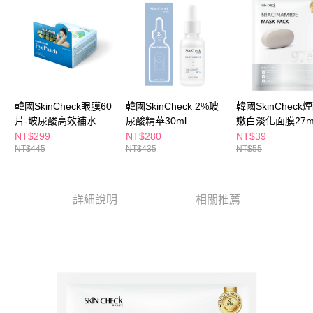
３．收到繳費通知簡訊後14天內，點擊此簡訊中的連結，可透過四大超商／
ATM／網路銀行／等多元方式進行付款，方視為交易完成。
萊爾富取貨付款
※ 請注意：結帳手續完成當下不需立刻繳費，但若您需要取消訂單，請聯絡
每筆NT$65，滿NT$490(含以上)免運費
購買商品的店家。未經商家同意取消之訂單仍視為有效，需透過AFTEE先享
後付繳納相關費用。
付款後萊爾富取貨
※ 交易是否成功請以「AFTEE先享後付 」之結帳頁面顯示為準，若有關於
是否繳費成功／繳費後需取消欲退款等相關疑問，請聯繫「AFTEE先享後付
每筆NT$65，滿NT$490(含以上)免運費
客戶支援中心」
https://netprotections.freshdesk.com/support/home
韓國SkinCheck眼膜60
韓國SkinCheck 2%玻
韓國SkinCheck
7-11取貨付款
【注意事項】
片-玻尿酸高效補水
尿酸精華30ml
嫩白淡化面膜27m
１．透過由恩沛科技股份有限公司提供之「AFTEE先享後付」服務完成之交
每筆NT$65，滿NT$490(含以上)免運費
NT$299
NT$280
NT$39
易，需依本服務之必要範圍內提供個人資料，並將交易相關給付款項請求債
NT$445
NT$435
NT$55
權轉讓予恩沛科技股份有限公司。
付款後7-11取貨
２．關於個人資料處理事宜，請瀏覽以下網址：
每筆NT$65，滿NT$490(含以上)免運費
https://aftee.tw/terms/#terms3
３．未成年的使用者請事先徵得法定代理人或監護人之同意方可使用
詳細說明
相關推薦
宅配(本島)
「AFTEE先享後付」，若未經同意申辦者引起之損失，本公司不負相關責
任。
每筆NT$100，滿NT$790(含以上)免運費
４．使用「AFTEE先享後付」時，將依據個別帳號之用戶狀況，依本公司即
時審查核予不同之上限額度；若仍有額度不足之情形，本公司將視審查結果
付款後寶雅門市自取(由倉庫統一出貨)
請求用戶進行身份認證。
每筆NT$80，滿NT$290(含以上)免運費
５．嚴禁一人註冊多個帳號或使用他人資訊註冊。若發現惡意使用之情形，
恩沛科技股份有限公司將有權停止該用戶之使用額度並採取法律行動。