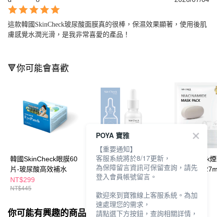
這款韓國SkinCheck玻尿酸面膜真的很棒，保濕效果顯著，使用後肌
膚感覺水潤光滑，是我非常喜愛的產品！
🔻你可能會喜歡
POYA 寶雅
【重要通知】
客服系統將於8/17更新，
韓國SkinCheck眼膜60
韓國SkinCheck 2%玻
韓國SkinCheck
為保障留言資訊可保留查詢，請先
片-玻尿酸高效補水
尿酸精華30ml
嫩白淡化面膜27m
登入會員帳號留言。
NT$299
NT$280
NT$39
NT$445
NT$435
NT$55
歡迎來到寶雅線上客服系統。為加
速處理您的需求，
你可能有興趣的商品
全站排行
請點選下方按鈕，查詢相關詳情，