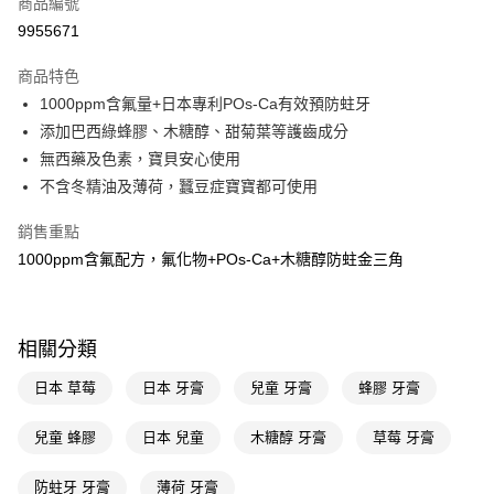
商品編號
信用卡一次付款
9955671
超商取貨付款
商品特色
LINE Pay
1000ppm含氟量+日本專利POs-Ca有效預防蛀牙
添加巴西綠蜂膠、木糖醇、甜菊葉等護齒成分
Apple Pay
無西藥及色素，寶貝安心使用
街口支付
不含冬精油及薄荷，蠶豆症寶寶都可使用
悠遊付
銷售重點
1000ppm含氟配方，氟化物+POs-Ca+木糖醇防蛀金三角
Google Pay
AFTEE先享後付
相關說明
相關分類
【關於「AFTEE先享後付」】
即享券
AFTEE先享後付是「在收到商品之後才付款」的支付方式。 讓您購物簡單
日本 草莓
日本 牙膏
兒童 牙膏
蜂膠 牙膏
便利好安心！
１．簡單：不需註冊會員、不需綁卡、不需儲值。
運送方式
２．便利：只要手機號碼，簡訊認證，即可結帳。
兒童 蜂膠
日本 兒童
木糖醇 牙膏
草莓 牙膏
３．安心：先確認商品／服務後，再付款。
全家取貨付款
防蛀牙 牙膏
薄荷 牙膏
每筆NT$65，滿NT$390(含以上)免運費
【「AFTEE先享後付」結帳流程】