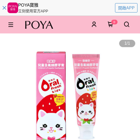
POYA寶雅
開啟APP
立刻使用官方APP
0
1
/
1