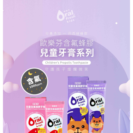
５．嚴禁一人註冊多個帳號或使用他人資訊註冊。若發現惡意使用之情形，
恩沛科技股份有限公司將有權停止該用戶之使用額度並採取法律行動。