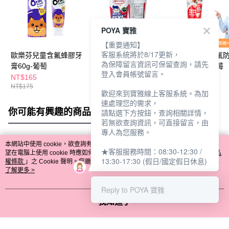
POYA 寶雅
【重要通知】
客服系統將於8/17更新，
歐樂芬兒童含氟蜂膠牙
刷樂兒童含氟牙膏90g-
齒妍堂兒童含氟
為保障留言資訊可保留查詢，請先
膏60g-葡萄
草莓
護牙膏80g-草莓
登入會員帳號留言。
NT$165
NT$79
NT$149
NT$175
歡迎來到寶雅線上客服系統。為加
速處理您的需求，
你可能有興趣的商品
全站排行
請點選下方按鈕，查詢相關詳情，
若無欲查詢資訊，可直接留言，由
專人為您服務。
本網站中使用 cookie，欲查詢有關本網站使用 cookie 方式之詳情，及若您不希
★客服服務時間：08:30-12:30 /
熱門標籤
望在電腦上使用 cookie 時應如何變更電腦的 cookie 設定，請參閱本網站「
隱私
13:30-17:30 (假日/國定假日休息)
權條款
」之 Cookie 聲明。您繼續使用本網站即表示您同意本公司得按本網站使
用條款之 Cookie 聲明使用 cookie。
了解更多 >
Reply to POYA 寶雅
我知道了