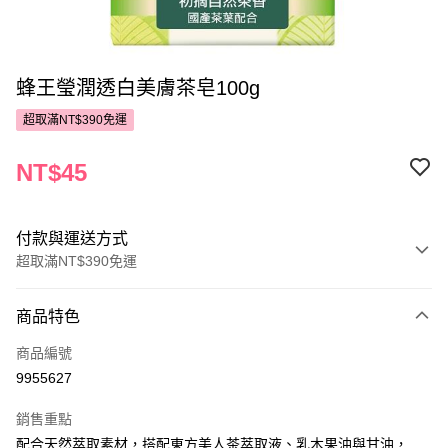
蜂王瑩潤透白美膚茶皂100g
超取滿NT$390免運
NT$45
付款與運送方式
超取滿NT$390免運
付款方式
商品特色
POYA支付
商品編號
信用卡一次付款
9955627
超商取貨付款
銷售重點
LINE Pay
配合天然萃取素材，搭配東方美人茶萃取液、乳木果油與甘油，