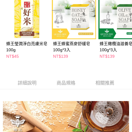
萊爾富取貨付款
※ 請注意：結帳手續完成當下不需立刻繳費，但若您需要取消訂單，請聯絡
每筆NT$65，滿NT$490(含以上)免運費
購買商品的店家。未經商家同意取消之訂單仍視為有效，需透過AFTEE先享
後付繳納相關費用。
付款後萊爾富取貨
※ 交易是否成功請以「AFTEE先享後付 」之結帳頁面顯示為準，若有關於
是否繳費成功／繳費後需取消欲退款等相關疑問，請聯繫「AFTEE先享後付
每筆NT$65，滿NT$490(含以上)免運費
客戶支援中心」
https://netprotections.freshdesk.com/support/home
7-11取貨付款
【注意事項】
蜂王瑩潤淨白亮膚米皂
蜂王蜂蜜燕麥舒緩皂
蜂王橄欖油滋養
１．透過由恩沛科技股份有限公司提供之「AFTEE先享後付」服務完成之交
每筆NT$65，滿NT$490(含以上)免運費
100g
100g*3入
100g*3入
易，需依本服務之必要範圍內提供個人資料，並將交易相關給付款項請求債
權轉讓予恩沛科技股份有限公司。
NT$45
NT$139
NT$139
付款後7-11取貨
２．關於個人資料處理事宜，請瀏覽以下網址：
每筆NT$65，滿NT$490(含以上)免運費
https://aftee.tw/terms/#terms3
３．未成年的使用者請事先徵得法定代理人或監護人之同意方可使用
宅配(本島)
「AFTEE先享後付」，若未經同意申辦者引起之損失，本公司不負相關責
任。
詳細說明
商品規格
相關推薦
每筆NT$100，滿NT$790(含以上)免運費
４．使用「AFTEE先享後付」時，將依據個別帳號之用戶狀況，依本公司即
時審查核予不同之上限額度；若仍有額度不足之情形，本公司將視審查結果
付款後寶雅門市自取(由倉庫統一出貨)
請求用戶進行身份認證。
每筆NT$80，滿NT$290(含以上)免運費
５．嚴禁一人註冊多個帳號或使用他人資訊註冊。若發現惡意使用之情形，
恩沛科技股份有限公司將有權停止該用戶之使用額度並採取法律行動。