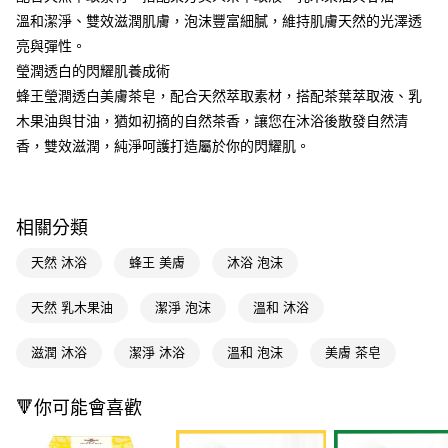
溫和潔淨、雙效滋潤肌膚，泡沫豐富細膩，維持肌膚天然的光澤透
Apple Pay
亮與彈性。
街口支付
瑩潤透白的閃耀肌養成術
蜂王瑩潤透白美膚茶皂，配合天然萃取素材，搭配茶葉萃取液、乳
悠遊付
木果油與甘油，猶如初摘的自然茶香，讓您在沐浴後散發自然清
Google Pay
香，雙效滋潤，純淨呵護打造屬於你的閃耀肌。
AFTEE先享後付
相關說明
【關於「AFTEE先享後付」】
相關分類
即享券
AFTEE先享後付是「在收到商品之後才付款」的支付方式。 讓您購物簡單
便利好安心！
天然 沐浴
蜂王 美膚
沐浴 泡沫
１．簡單：不需註冊會員、不需綁卡、不需儲值。
運送方式
２．便利：只要手機號碼，簡訊認證，即可結帳。
天然 乳木果油
潔淨 泡沫
溫和 沐浴
３．安心：先確認商品／服務後，再付款。
全家取貨付款
每筆NT$65，滿NT$390(含以上)免運費
【「AFTEE先享後付」結帳流程】
滋潤 沐浴
潔淨 沐浴
溫和 泡沫
美膚 茶皂
１．於結帳方式選擇「AFTEE先享後付」後，將跳轉至「AFTEE先享後付」
付款後全家取貨
結帳頁面，進行簡訊認證並確認金額後，即可完成結帳。
２．訂單成立數日內，您將收到繳費通知簡訊。
🔻你可能會喜歡
每筆NT$65，滿NT$390(含以上)免運費
３．收到繳費通知簡訊後14天內，點擊此簡訊中的連結，可透過四大超商／
ATM／網路銀行／等多元方式進行付款，方視為交易完成。