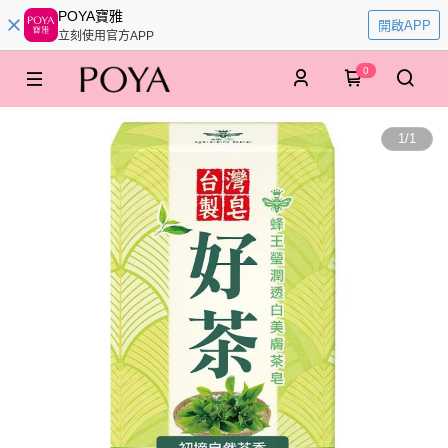
POYA寶雅
開啟APP
立刻使用官方APP
0
1
/
1