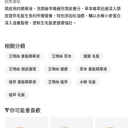
銷售重點
LINE Pay
頭皮用的精華液，洗頭後早晚補充頭皮養分，草本植萃迅速深入頭
皮提供毛髮生長的所需營養。特別添加松油醇，輔以水解小麥蛋白
Apple Pay
深入滋養髮根，使新生毛髮更健康強壯。
街口支付
悠遊付
相關分類
Google Pay
艾瑪絲 養髮精華液
艾瑪絲 草本
健康 毛髮
AFTEE先享後付
相關說明
艾瑪絲 頭皮護理
艾瑪絲 健康
草本 養髮精華液
【關於「AFTEE先享後付」】
即享券
AFTEE先享後付是「在收到商品之後才付款」的支付方式。 讓您購物簡單
植萃 養髮精華液
艾瑪絲 植萃
水解 毛髮
便利好安心！
１．簡單：不需註冊會員、不需綁卡、不需儲值。
運送方式
２．便利：只要手機號碼，簡訊認證，即可結帳。
植萃 毛髮
３．安心：先確認商品／服務後，再付款。
全家取貨付款
每筆NT$65，滿NT$390(含以上)免運費
【「AFTEE先享後付」結帳流程】
🔻你可能會喜歡
１．於結帳方式選擇「AFTEE先享後付」後，將跳轉至「AFTEE先享後付」
付款後全家取貨
結帳頁面，進行簡訊認證並確認金額後，即可完成結帳。
２．訂單成立數日內，您將收到繳費通知簡訊。
每筆NT$65，滿NT$390(含以上)免運費