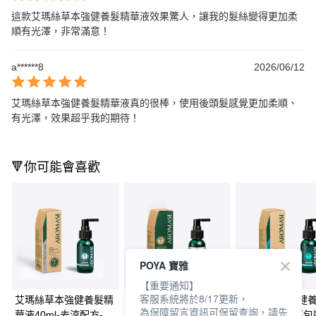
這款艾瑪絲草本強健養髮精華液效果驚人，讓我的髮絲變得更加柔
順有光澤，非常滿意！
a******8
2026/06/12
艾瑪絲草本強健養髮精華液真的很棒，使用後頭髮感覺更加柔順、
有光澤，效果超乎我的期待！
🔻你可能會喜歡
POYA 寶雅
【重要通知】
客服系統將於8/17更新，
艾瑪絲草本強健養髮精
艾瑪絲草本強健養髮精
艾瑪絲草本強健
為保障留言資訊可保留查詢，請先
華液40ml-去涼配方-款
華液EX有涼40ml-款式
華液40ml(新舊