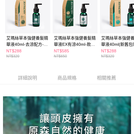
３．收到繳費通知簡訊後14天內，點擊此簡訊中的連結，可透過四大超商／
ATM／網路銀行／等多元方式進行付款，方視為交易完成。
萊爾富取貨付款
※ 請注意：結帳手續完成當下不需立刻繳費，但若您需要取消訂單，請聯絡
每筆NT$65，滿NT$490(含以上)免運費
購買商品的店家。未經商家同意取消之訂單仍視為有效，需透過AFTEE先享
後付繳納相關費用。
付款後萊爾富取貨
※ 交易是否成功請以「AFTEE先享後付 」之結帳頁面顯示為準，若有關於
是否繳費成功／繳費後需取消欲退款等相關疑問，請聯繫「AFTEE先享後付
每筆NT$65，滿NT$490(含以上)免運費
艾瑪絲草本強健養髮精
艾瑪絲草本強健養髮精
艾瑪絲草本強健
客戶支援中心」
https://netprotections.freshdesk.com/support/home
華液40ml-去涼配方-款
華液EX有涼40ml-款式
華液40ml(新舊
7-11取貨付款
式隨機
隨機
機出貨)
NT$288
NT$585
NT$288
【注意事項】
１．透過由恩沛科技股份有限公司提供之「AFTEE先享後付」服務完成之交
NT$320
NT$650
NT$320
每筆NT$65，滿NT$490(含以上)免運費
易，需依本服務之必要範圍內提供個人資料，並將交易相關給付款項請求債
權轉讓予恩沛科技股份有限公司。
付款後7-11取貨
２．關於個人資料處理事宜，請瀏覽以下網址：
每筆NT$65，滿NT$490(含以上)免運費
詳細說明
商品規格
相關推薦
https://aftee.tw/terms/#terms3
３．未成年的使用者請事先徵得法定代理人或監護人之同意方可使用
宅配(本島)
「AFTEE先享後付」，若未經同意申辦者引起之損失，本公司不負相關責
任。
每筆NT$100，滿NT$790(含以上)免運費
４．使用「AFTEE先享後付」時，將依據個別帳號之用戶狀況，依本公司即
時審查核予不同之上限額度；若仍有額度不足之情形，本公司將視審查結果
付款後寶雅門市自取(由倉庫統一出貨)
請求用戶進行身份認證。
每筆NT$80，滿NT$290(含以上)免運費
５．嚴禁一人註冊多個帳號或使用他人資訊註冊。若發現惡意使用之情形，
恩沛科技股份有限公司將有權停止該用戶之使用額度並採取法律行動。