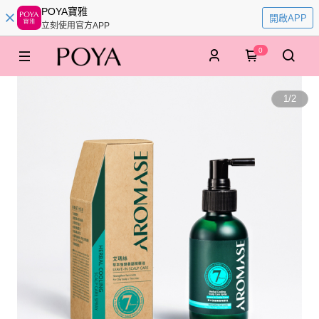
POYA寶雅
開啟APP
立刻使用官方APP
0
1
/
2