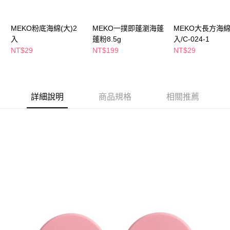
２．訂單成立數日內，您將收到繳費通知簡訊。
每筆NT$65，滿NT$390(含以上)免運費
３．收到繳費通知簡訊後14天內，點擊此簡訊中的連結，可透過四大超商／
ATM／網路銀行／等多元方式進行付款，方視為交易完成。
MEKO粉底海綿(大)2
MEKO一撲即蓬瀏海蓬
MEKO大長方海綿
萊爾富取貨付款
※ 請注意：結帳手續完成當下不需立刻繳費，但若您需要取消訂單，請聯絡
入
蓬粉8.5g
入/C-024-1
每筆NT$65，滿NT$490(含以上)免運費
購買商品的店家。未經商家同意取消之訂單仍視為有效，需透過AFTEE先享
NT$29
NT$199
NT$29
後付繳納相關費用。
付款後萊爾富取貨
※ 交易是否成功請以「AFTEE先享後付 」之結帳頁面顯示為準，若有關於
是否繳費成功／繳費後需取消欲退款等相關疑問，請聯繫「AFTEE先享後付
每筆NT$65，滿NT$490(含以上)免運費
客戶支援中心」
https://netprotections.freshdesk.com/support/home
7-11取貨付款
詳細說明
商品規格
相關推薦
【注意事項】
１．透過由恩沛科技股份有限公司提供之「AFTEE先享後付」服務完成之交
每筆NT$65，滿NT$490(含以上)免運費
易，需依本服務之必要範圍內提供個人資料，並將交易相關給付款項請求債
權轉讓予恩沛科技股份有限公司。
付款後7-11取貨
２．關於個人資料處理事宜，請瀏覽以下網址：
每筆NT$65，滿NT$490(含以上)免運費
https://aftee.tw/terms/#terms3
３．未成年的使用者請事先徵得法定代理人或監護人之同意方可使用
宅配(本島)
「AFTEE先享後付」，若未經同意申辦者引起之損失，本公司不負相關責
任。
每筆NT$100，滿NT$790(含以上)免運費
４．使用「AFTEE先享後付」時，將依據個別帳號之用戶狀況，依本公司即
時審查核予不同之上限額度；若仍有額度不足之情形，本公司將視審查結果
付款後寶雅門市自取(由倉庫統一出貨)
請求用戶進行身份認證。
每筆NT$80，滿NT$290(含以上)免運費
５．嚴禁一人註冊多個帳號或使用他人資訊註冊。若發現惡意使用之情形，
恩沛科技股份有限公司將有權停止該用戶之使用額度並採取法律行動。