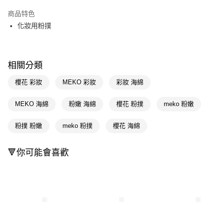
超商取貨付款
商品特色
LINE Pay
化妝用粉撲
Apple Pay
街口支付
相關分類
悠遊付
櫻花 彩妝
MEKO 彩妝
彩妝 海綿
Google Pay
MEKO 海綿
粉嫩 海綿
櫻花 粉撲
meko 粉嫩
AFTEE先享後付
相關說明
粉撲 粉嫩
meko 粉撲
櫻花 海綿
【關於「AFTEE先享後付」】
即享券
AFTEE先享後付是「在收到商品之後才付款」的支付方式。 讓您購物簡單
🔻你可能會喜歡
便利好安心！
１．簡單：不需註冊會員、不需綁卡、不需儲值。
運送方式
２．便利：只要手機號碼，簡訊認證，即可結帳。
３．安心：先確認商品／服務後，再付款。
全家取貨付款
每筆NT$65，滿NT$390(含以上)免運費
【「AFTEE先享後付」結帳流程】
１．於結帳方式選擇「AFTEE先享後付」後，將跳轉至「AFTEE先享後付」
付款後全家取貨
結帳頁面，進行簡訊認證並確認金額後，即可完成結帳。