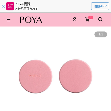
POYA寶雅
開啟APP
立刻使用官方APP
0
1
/
2