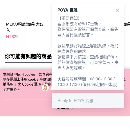
POYA 寶雅
【重要通知】
客服系統將於8/17更新，
MEKO粉底海綿(大)2
MEKO一撲即蓬瀏海蓬
MEKO大長方海綿
為保障留言資訊可保留查詢，請先
入
蓬粉8.5g
入/C-024-1
登入會員帳號留言。
NT$29
NT$199
NT$29
歡迎來到寶雅線上客服系統。為加
速處理您的需求，
你可能有興趣的商品
全站排行
請點選下方按鈕，查詢相關詳情，
若無欲查詢資訊，可直接留言，由
專人為您服務。
本網站中使用 cookie，欲查詢有關本網站使用 cookie 方式之詳情，及若您不希
★客服服務時間：08:30-12:30 /
熱門標籤
望在電腦上使用 cookie 時應如何變更電腦的 cookie 設定，請參閱本網站「
隱私
13:30-17:30 (假日/國定假日休息)
權條款
」之 Cookie 聲明。您繼續使用本網站即表示您同意本公司得按本網站使
用條款之 Cookie 聲明使用 cookie。
了解更多 >
Reply to POYA 寶雅
我知道了